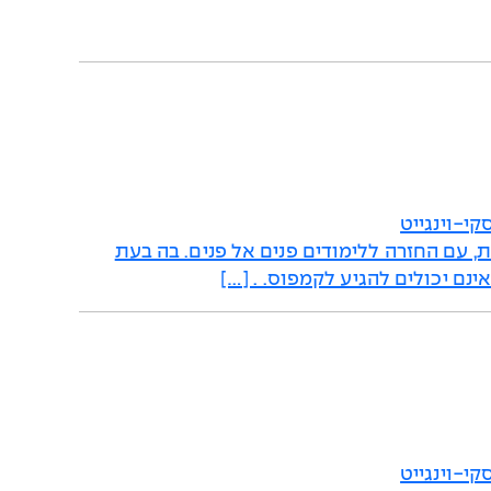
י-וינגייט
קת, עם החזרה ללימודים פנים אל פנים. בה בעת
נם יכולים להגיע לקמפוס. . […]
י-וינגייט