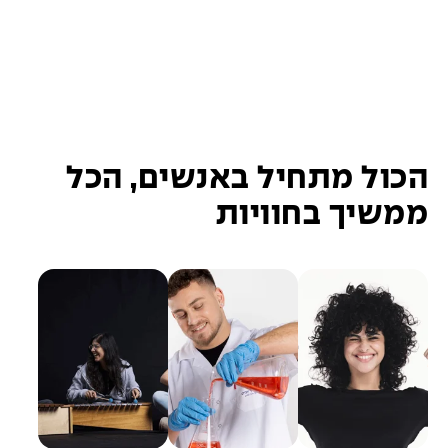
הכול מתחיל באנשים, הכל
ממשיך בחוויות
ל
ל
ל
ל
ח
ח
ח
ח
צ
צ
צ
צ
ו
ו
ו
ו
כ
כ
כ
כ
א
א
א
א
ן
ן
ן
ן