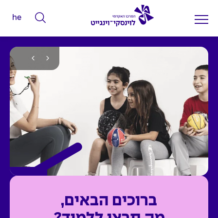
he
ה
ק
ל
ד
מ
י
ל
י
ם
ל
ח
י
פ
ו
ברוכים הבאים,
ש