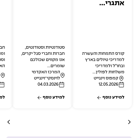
אתגרי…
סטודנטיות וסטודנטים,
חבר
קורס התמחות והעשרה
חברות וחברי סגל יקרים,
ומנ
למדריכי טיולים בארץ
אנו מקווים שכולכם
וסט
ובחו"ל ולמדריכי
שומרים…
האי
משלחות לפולין…
המרכז האקדמי
ה
מ
מ
מ
קמפוס וינגייט
לוינסקי־וינגייט
ל
י
י
י
ת
ת
ת
04.03.2026
12.05.2026
ק
ק
א
ק
א
א
ו
ו
ו
ר
ר
ר
למידע נוסף
למידע נוסף
למי
ם
ם
י
ם
י
י
ך
ך
ך
פ
פ
פ
ר
ר
ר
ס
ס
ס
ו
ו
ו