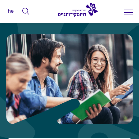
he
ה
ק
ל
ד
מ
י
ל
י
ם
ל
ח
י
פ
ו
ש