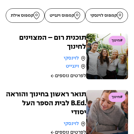
ב
ח
קמפוס לוינסקי
קמפוס וינגייט
קמפוס אילת
י
נ
ו
תוכנית רום – המצוינים
#חינוך
ך
לחינוך
מ
לוינסקי
ו
וינגייט
ז
לפרטים נוספים
י
ק
ל
תואר ראשון בחינוך והוראה
#חינוך
י
.B.Ed לבית הספר העל
.
יסודי
.
לוינסקי
.
לפרטים נוספים