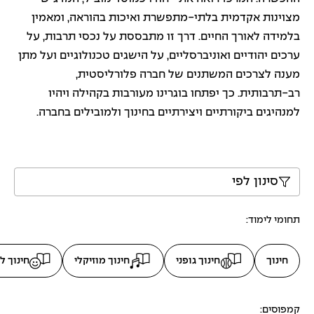
,
מצוינות אקדמית בלתי-מתפשרת ואיכות בהוראה, ומאמין
ל
בלמידה לאורך החיים. דרך זו מתבססת על נכסי תרבות, על
ד
ערכים יהודיים ואוניברסליים, על הישגים טכנולוגיים ועל מתן
ו
מענה לצרכים המשתנים של חברה פלורליסטית,
ג
רב-תרבותית. כך יפתחו בוגרינו מעורבות בקהילה ויהיו
מ
למנהיגים ביקורתיים ויצירתיים בחינוך ולמובילים בחברה.
א
:
ת
ו
סינון לפי
א
ר
תחומי לימוד:
ר
א
חינוך
חינוך גופני
חינוך מוזיקלי
חינוך ל
ש
ו
ן
קמפוסים: