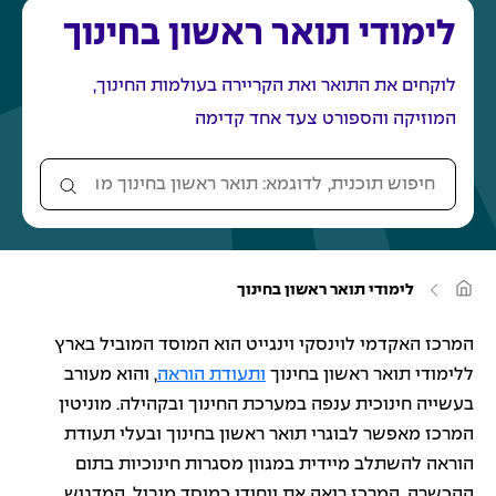
לימודי תואר ראשון בחינוך
לוקחים את התואר ואת הקריירה בעולמות החינוך,
המוזיקה והספורט צעד אחד קדימה
ח
י
פ
ו
ע
לימודי תואר ראשון בחינוך
ש
מ
ו
ת
ד
המרכז האקדמי לוינסקי וינגייט הוא המוסד המוביל בארץ
ה
ו
ב
ללימודי תואר ראשון בחינוך
ותעודת הוראה
, והוא מעורב
כ
י
ת
בעשייה חינוכית ענפה במערכת החינוך ובקהילה. מוניטין
נ
המרכז מאפשר לבוגרי תואר ראשון בחינוך ובעלי תעודת
י
הוראה להשתלב מיידית במגוון מסגרות חינוכיות בתום
ת
ההכשרה. המרכז רואה את ייחודו כמוסד מוביל, המדגיש