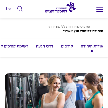
he
ה
ק
ל
ע
קמפוסים ויחידות ללימודי חוץ
מ
היחידה ללימודי חוץ אשדוד
ד
ו
ד
מ
ה
ב
י
אודות היחידה
קורסים
דרכי הגעה
רשימת קורסים קרו
י
ל
ת
י
ם
ל
ח
י
פ
ו
ש