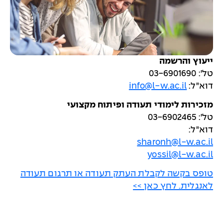
ייעוץ והרשמה
טל': 03-6901690
דוא"ל:
info@l-w.ac.il
מזכירות לימודי תעודה ופיתוח מקצועי
טל': 03-6902465
דוא"ל:
sharonh@l-w.ac.il
yossil@l-w.ac.il
טופס בקשה לקבלת העתק תעודה או תרגום תעודה
לאנגלית. לחץ כאן >>