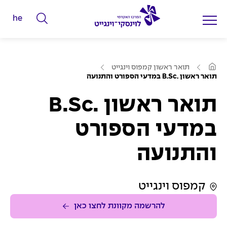
he
ה
ק
ל
ע
ד
תואר ראשון קמפוס וינגייט
מ
תואר ראשון .B.Sc במדעי הספורט והתנועה
מ
ו
ד
י
ה
תואר ראשון .B.Sc
ב
ל
י
ת
י
במדעי הספורט
ם
והתנועה
ל
ח
י
קמפוס וינגייט
פ
ו
להרשמה מקוונת לחצו כאן
ש