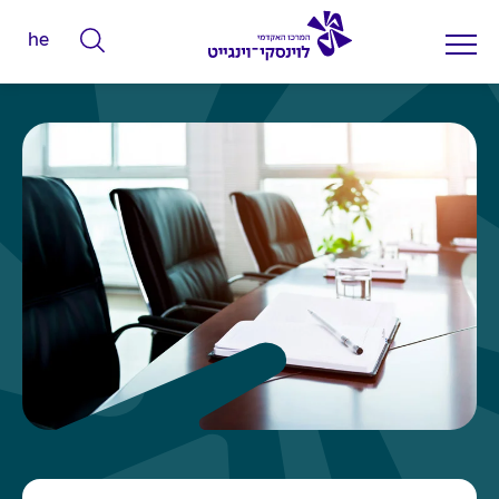
he
ה
ק
ל
ד
מ
י
ל
י
ם
ל
ח
י
פ
ו
ש