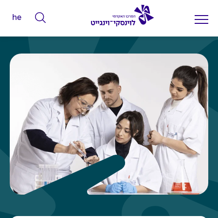
he
ה
ק
ל
ד
מ
י
ל
י
ם
ל
ח
י
פ
ו
ש