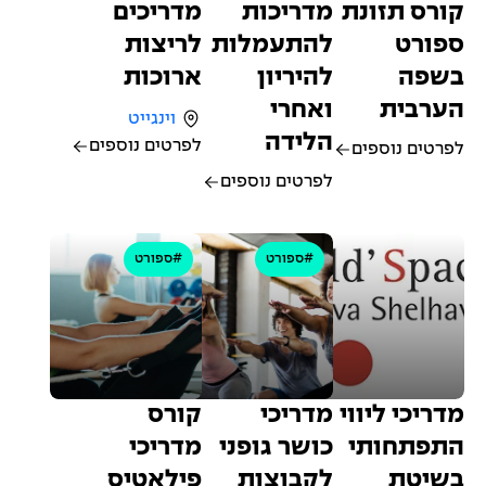
קורס תזונת
מדריכות
מדריכים
ספורט
להתעמלות
לריצות
בשפה
להיריון
ארוכות
הערבית
ואחרי
וינגייט
הלידה
לפרטים נוספים
לפרטים נוספים
לפרטים נוספים
#ספורט
#ספורט
מדריכי ליווי
מדריכי
קורס
התפתחותי
כושר גופני
מדריכי
בשיטת
לקבוצות
פילאטיס