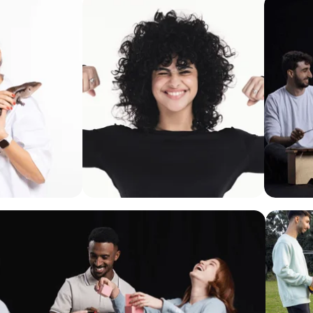
ל
ל
ח
ח
צ
צ
ו
ו
כ
כ
א
א
ן
ן
ל
ל
ה
ה
ג
ג
ד
ד
ל
ל
ל
ת
ת
ח
ה
ה
צ
ת
ת
ו
מ
מ
כ
ו
ו