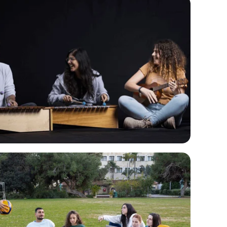
ל
ח
צ
ו
כ
א
ן
ל
ה
ג
ד
ל
ל
ת
ח
ה
צ
ת
ו
מ
כ
ו