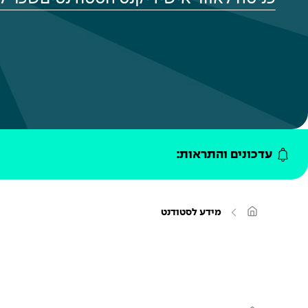
עדכונים והתראות:
ע
מידע לסטודנט
מ
ו
ד
ה
ב
י
ת