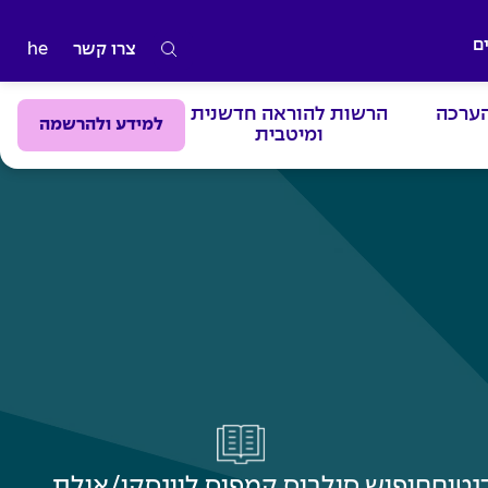
ם
צרו קשר
he
ה
ק
הערכה
הרשות להוראה חדשנית
ל
למידע ולהרשמה
ומיטבית
ד
מ
י
ל
י
ם
ל
ח
י
פ
ו
ש
נטים
חיפוש סילבוס קמפוס לוינסקי/אילת