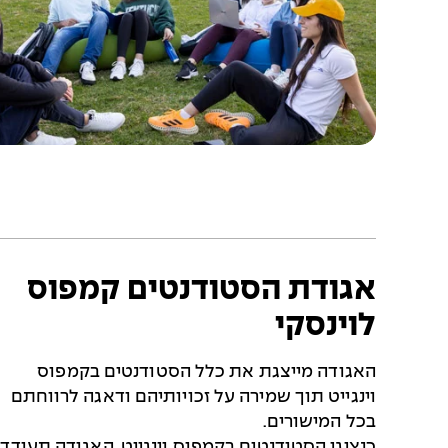
א
נ
ן
ה
ל
ה
ג
ד
ל
ת
ה
ת
מ
אגודת הסטודנטים קמפוס
ו
לוינסקי
נ
ה
האגודה מייצגת את כלל הסטודנטים בקמפוס
וינגייט תוך שמירה על זכויותיהם ודאגה לרווחתם
בכל המישורים.
כנציגי הסטודנטים בקמפוס וינגייט, האגודה תעודד