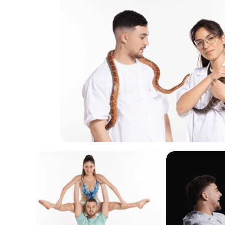
ל
ח
צ
ו
כ