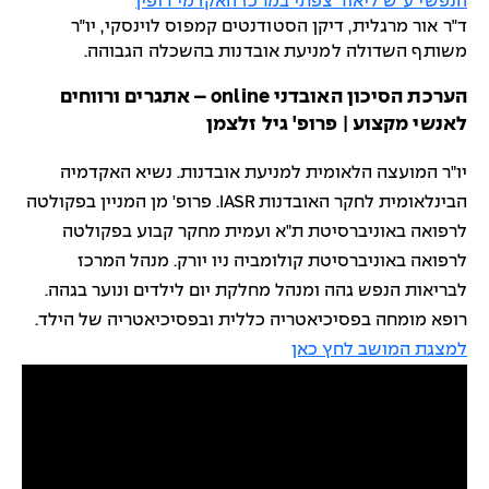
הנפשי ע"ש ליאור צפתי במרכז האקדמי רופין
ד״ר אור מרגלית, דיקן הסטודנטים קמפוס לוינסקי, יו״ר
משותף השדולה למניעת אובדנות בהשכלה הגבוהה.
הערכת הסיכון האובדני online – אתגרים ורווחים
לאנשי מקצוע | פרופ' גיל זלצמן
יו"ר המועצה הלאומית למניעת אובדנות. נשיא האקדמיה
הבינלאומית לחקר האובדנות IASR. פרופ' מן המניין בפקולטה
לרפואה באוניברסיטת ת"א ועמית מחקר קבוע בפקולטה
לרפואה באוניברסיטת קולומביה ניו יורק. מנהל המרכז
לבריאות הנפש גהה ומנהל מחלקת יום לילדים ונוער בגהה.
רופא מומחה בפסיכיאטריה כללית ובפסיכיאטריה של הילד.
למצגת המושב לחץ כאן