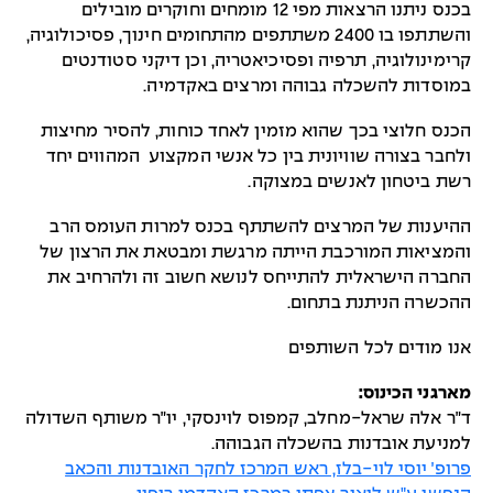
בכנס ניתנו הרצאות מפי 12 מומחים וחוקרים מובילים
והשתתפו בו 2400 משתתפים מהתחומים חינוך, פסיכולוגיה,
קרימינולוגיה, תרפיה ופסיכיאטריה, וכן דיקני סטודנטים
במוסדות להשכלה גבוהה ומרצים באקדמיה.
הכנס חלוצי בכך שהוא מזמין לאחד כוחות, להסיר מחיצות
ולחבר בצורה שוויונית בין כל אנשי המקצוע המהווים יחד
רשת ביטחון לאנשים במצוקה.
ההיענות של המרצים להשתתף בכנס למרות העומס הרב
והמציאות המורכבת הייתה מרגשת ומבטאת את הרצון של
החברה הישראלית להתייחס לנושא חשוב זה ולהרחיב את
ההכשרה הניתנת בתחום.
אנו מודים לכל השותפים
מארגני הכינוס:
ד״ר אלה שראל-מחלב, קמפוס לוינסקי, יו״ר משותף השדולה
למניעת אובדנות בהשכלה הגבוהה.
פרופ׳ יוסי לוי-בלז, ראש המרכז לחקר האובדנות והכאב