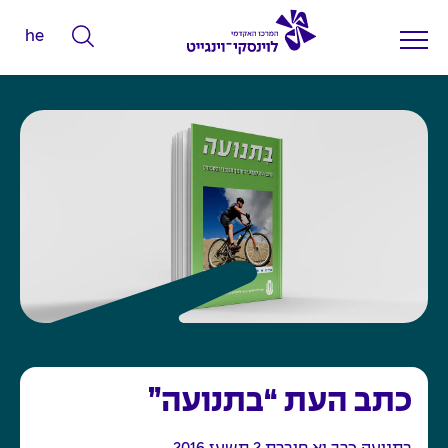
he
ה
ק
ל
ד
מ
י
ל
י
ם
ל
ח
י
פ
כתב העת “בתנועה”
ו
ש