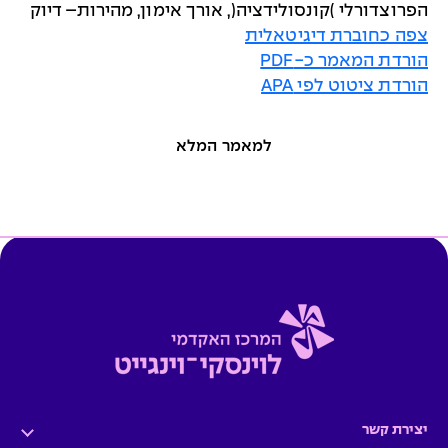
הפרוצדורלי )קונסולידציה(, אורך אימון, מהירות– דיוק
צפה כחוברת דיגיטאלית
הורדת המאמר כ-PDF
הורדת ציטוט לפי APA
למאמר המלא
יצירת קשר