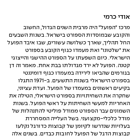
אודי כרמי
מרכז "הפועל" היה מרבית השנים הגדול, החשוב
והקובע שבמוסדות הספורט בישראל. בשנות השבעים
החל תהליך, שארך כשלושה עשורים, שבו איבד הפועל
את "שלטונו" ואת מעמדו כגוף הקובע בספורט
הישראלי. כיום השפעתו על הספורט ההישגי והייצוגי
קטנה. הפועל לא ירד מגדולתו בבת אחת. מאמר זה דן
בגורמים שהביאו לירידה במעמדו כגוף דומיננטי
בספורט הישראלי בשנות התשעים. ב-1971 התגלו
בקיעים ראשונים במעמדו של הפועל. ועדת עציוני,
שחקרה את השחיתויות בספורט הישראלי, הטילה את
האחריות למעשי השחיתות על ראשי הפועל. בשנות
השמונים עבר הספורט ממודל פוליטי להתנהלות של
מודל כלכלי-מקצועני. בשל העלייה המסחררת
בעלויות שנדרשו לקיומן של קבוצות כדורגל נקלעו
קבוצות הדגל של הפועל לחובות כבדים. בשנים אלה