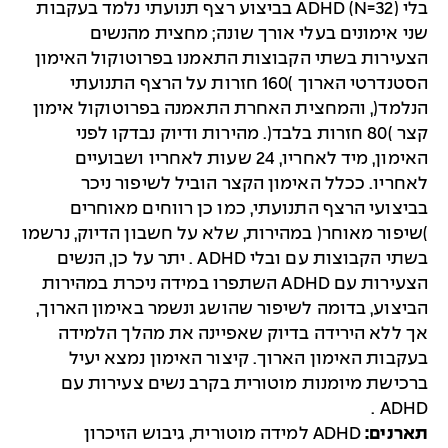
בלי (N=32) ADHD בביצוע רצף תנועתי נלמד בעקבות
שני אימונים בעלי אורך שונה; מחצית מהנשים
הצעירות בשתי הקבוצות התאמנו בפרוטוקול האימון
הסטנדרטי הארוך )160 חזרות על הרצף התנועתי
הנלמד(, והמחצית האחרת התאמנה בפרוטוקול אימון
קצר )80 חזרות בלבד(. מהירות ודיוק נבדקו לפני
האימון, מיד לאחריו, 24 שעות לאחריו ושבועיים
לאחריו. ככלל האימון הקצר הוביל לשיפור ניכר
בביצועי הרצף התנועתי, כמו כן רווחים מאוחרים
)שיפור מאוחר( במהירות, שלא על חשבון הדיוק, נרשמו
בשתי הקבוצות עם ובלי ADHD . יתר על כן, הנשים
הצעירות עם ADHD השתפרו במידה ניכרת במהירות
הביצוע, בדומה לשיפור שהושג ונשמר באימון הארוך,
אך ללא הירידה בדיוק שאפיינה את מהלך הלמידה
בעקבות האימון הארוך. קיצור האימון נמצא יעיל
ברכישת מיומנות מוטורית בקרב נשים צעירות עם
ADHD .
תארנים:
ADHD למידה מוטורית, גיבוש הזיכרון