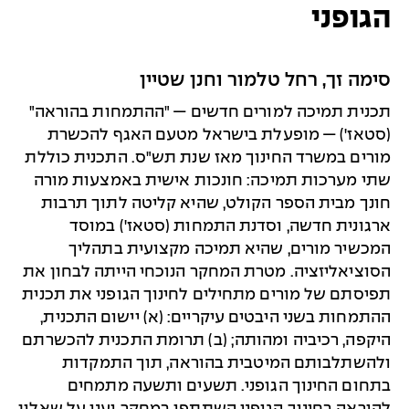
הגופני
סימה זך, רחל טלמור וחנן שטיין
תכנית תמיכה למורים חדשים — "ההתמחות בהוראה"
(סטאז') — מופעלת בישראל מטעם האגף להכשרת
מורים במשרד החינוך מאז שנת תש"ס. התכנית כוללת
שתי מערכות תמיכה: חונכות אישית באמצעות מורה
חונך מבית הספר הקולט, שהיא קליטה לתוך תרבות
ארגונית חדשה, וסדנת התמחות (סטאז') במוסד
המכשיר מורים, שהיא תמיכה מקצועית בתהליך
הסוציאליזציה. מטרת המחקר הנוכחי הייתה לבחון את
תפיסתם של מורים מתחילים לחינוך הגופני את תכנית
ההתמחות בשני היבטים עיקריים: (א) יישום התכנית,
היקפה, רכיביה ומהותה; (ב) תרומת התכנית להכשרתם
ולהשתלבותם המיטבית בהוראה, תוך התמקדות
בתחום החינוך הגופני. תשעים ותשעה מתמחים