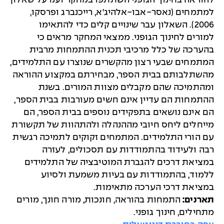
להוראה בחינוך הגופני השתתפו במחקר וענו על שאלון
למתמחים (נאסר-אבו-אלהיג'א, רייכנברג ופרסקו,
2006). השאלון עבר שינויים קלים כדי להתאימו
למורים לחינוך הגופני. ממצאי המחקר מראים כי
בהערכה של כלל מרכיבי תכנית ההתמחות מרבית
המתמחים שבעי רצון מהקשרים שנוצרו עם התלמידים,
מהשתלבותם בבית הספר, מבחירתם במקצוע ההוראה
ומהתמיכה שהם מקבלים מצוות המורים. בשנת
ההתמחות הם עדיין אינם חשים מעורבות בבית הספר,
הם אינם נושאים בתפקידים נוספים בבית הספר, הם
מייחלים ליחס חיובי מההנהלה ולהתהוות של תקשורת
עם הורי התלמידים. המתמחים זקוקים לתמיכה רגשית
רבה ולעידוד בהתמודדות עם תסכולים, לעזרה
במציאת דרכים להגברת המוטיבציה של התלמידים
ללמוד, בהתמודדות עם בעיות משמעת ולסיוע
במציאת דרכי הערכה מתאימות.
תארנים:
התמחות בהוראה, חונכות, מורה חונך, מורים
מתחילים, חינוך גופני.