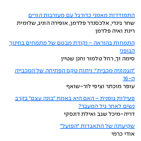
התמודדות מאמני כדורגל עם מעורבות הורים
שחר גינדי, אלכסנדר פלדמן, אופירה הוניג, שלומית
רינת ואיה פלדמן
התמחות בהוראה – נקודת מבטם של מתמחים בחינוך
הגופני
סימה זך, רחל טלמור וחנן שטיין
״הגמוניה מכבית״: ניתוח טקס הפתיחה של המכבייה
ה-16
עופר מוכתר וציפי לזר-שואף
פעילות גופנית – האם היא באמת ״בונה עצם״ בקרב
נשים לאחר גיל המעבר?
דריה-מיכל שגב ואילת דונסקי
שקיעתה של התאגדות "הפועל"
אודי כרמי