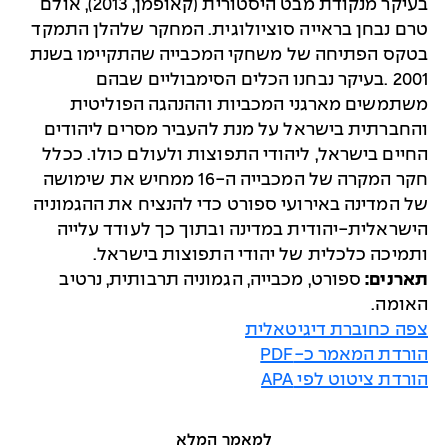
בעיקר מנקודת מבט היסטורית (קאופמן, 2013), אולם
טרם נבחן בראייה סוציולוגית. המחקר שלהלן התמקד
בטקס הפתיחה של משחקי המכבייה שהתקיימו בשנת
2001 .בעיקר נבחנו הכלים הסימבוליים שבהם
משתמשים מארגני המכביות וההנהגה הפוליטית
והחברתית בישראל על מנת להעביר מסרים ליהודים
החיים בישראל, ליהודי התפוצות ולעולם כולו. ככלל
חקר המקרה של המכבייה ה-16 ממחיש את שימושה
של המדינה באירועי ספורט כדי להנציח את ההגמוניה
הישראלית-יהודית במדינה ובתוך כך לעודד עלייה
ותמיכה כלכלית של יהודי התפוצות בישראל.
תארנים:
ספורט, מכבייה, הגמוניה תרבותית, נרטיב
האומה.
צפה כחוברת דיגיטאלית
הורדת המאמר כ-PDF
הורדת ציטוט לפי APA
למאמר המלא