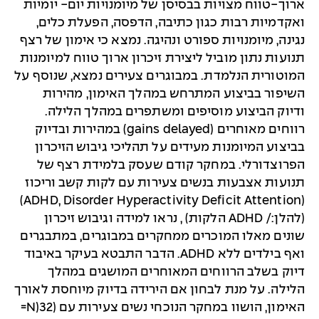
ארוך-טווח מצויות בבסיסן של מיומנויות יום- יומיות
ואקדמיות רבות כגון כתיבה, הדפסה, הפעלת כלים,
נגינה, מיומנויות ספורט ונהיגה. נמצא כי אימון של רצף
תנועות נתון מוביל ליצירת זיכרון ארוך טווח למיומנות
המוטורית הנלמדת. במבוגרים צעירים נמצא, שנוסף על
השיפור בביצוע המתרחש במהלך האימון, מהירות
ודיוק הביצוע מוסיפים ומשתפרים במהלך הלילה.
רווחים מאוחרים (gains delayed) במהירות ובדיוק
בביצוע המיומנות מעידים על תהליכי גיבוש הזיכרון
הפרוצדורלי. במחקר קודם שעסק בלמידת רצף של
תנועות אצבעות בנשים צעירות עם לקות קשב וריכוז
(ADHD, Disorder Hyperactivity Deficit Attention)
(להלן:/ ADHD הלקות) , נראו למידה וגיבוש זיכרון
שונים מאלו המוכרים ממחקרים במבוגרים, במתבגרים
ואף בילדים ללא ADHD. הדבר התבטא בעיקר באיבוד
דיוק בשלב הרווחים המאוחרים המושגים במהלך
הלילה. על מנת לבחון אם הירידה בדיוק מיוחסת לאורך
האימון, הושוו במחקר הנוכחי נשים צעירות עם (32(N=