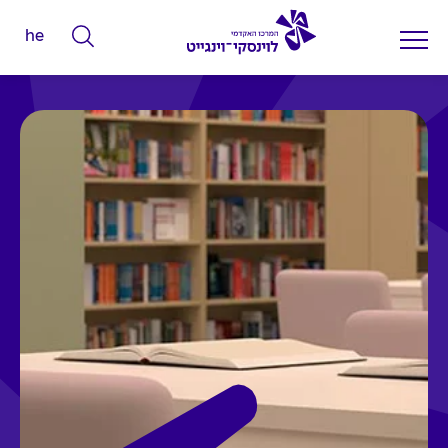
he
ה
ק
ל
ד
מ
י
ל
י
ם
ל
ח
י
פ
ו
ש