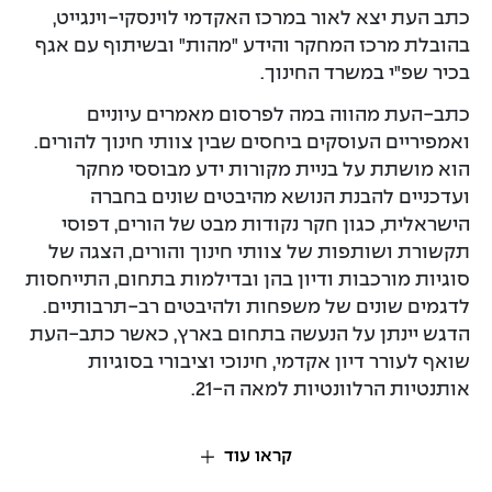
כתב העת יצא לאור במרכז האקדמי לוינסקי-וינגייט,
בהובלת מרכז המחקר והידע "מהות" ובשיתוף עם אגף
בכיר שפ"י במשרד החינוך.
כתב-העת מהווה במה לפרסום מאמרים עיוניים
ואמפיריים העוסקים ביחסים שבין צוותי חינוך להורים.
הוא מושתת על בניית מקורות ידע מבוססי מחקר
ועדכניים להבנת הנושא מהיבטים שונים בחברה
הישראלית, כגון חקר נקודות מבט של הורים, דפוסי
תקשורת ושותפות של צוותי חינוך והורים, הצגה של
סוגיות מורכבות ודיון בהן ובדילמות בתחום, התייחסות
לדגמים שונים של משפחות ולהיבטים רב-תרבותיים.
הדגש יינתן על הנעשה בתחום בארץ, כאשר כתב-העת
שואף לעורר דיון אקדמי, חינוכי וציבורי בסוגיות
אותנטיות הרלוונטיות למאה ה-21.
קראו עוד