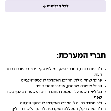
לכל הגליונות
חברי המערכת:
ד"ר ענת כורם, המרכז האקדמי לוינסקי־וינגייט, עורכת כתב
העת
פרופ' יצחק גילת, המרכז האקדמי לוינסקי־וינגייט
פרופ' ציפורה שכטמן, אוניברסיטת חיפה
גב' ליאת שמואלי, ממונה תחום הורים ומשפחה באגף בכיר
שפ"י
ד"ר סמדר בר-טל, המרכז האקדמי לוינסקי־וינגייט
ד"ר נאוה דקל, המכללה האקדמית לחינוך ע"ש דוד ילין,