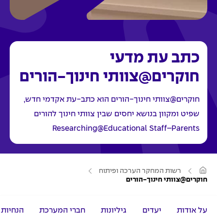
כתב עת מדעי
חוקרים@צוותי חינוך-הורים
חוקרים@צוותי חינוך-הורים הוא כתב-עת אקדמי חדש,
שפיט ומקוון בנושא יחסים שבין צוותי חינוך להורים
Researching@Educational Staff–Parents
ע
רשות המחקר הערכה ופיתוח
מ
חוקרים@צוותי חינוך-הורים
ו
ד
ה
ב
על אודות
יעדים
גיליונות
חברי המערכת
הנחיות
י