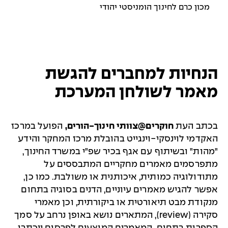
מכון כרם לחינוך הומניסטי יהודי
הנחיות למחברים להגשת
מאמר לשולחן המערכת
בכתב העת
חוקרים@צוותי חינוך-הורים,
הפועל במרכז
האקדמי לוינסקי-וינגייט בהובלת מרכז המחקר והידע
"מהות" ובשיתוף עם אגף בכיר שפ"י במשרד החינוך,
מתפרסמים מאמרים מחקריים המתבססים על
מתודולוגיה כמותית, איכותנית או משולבת. כמו כן,
אפשר להגיש מאמרים עיוניים, הדנים בסוגיה בתחום
מנקודת מבט תיאורטית או ביקורתית, וכן מאמרי
סקירה (review), המתארים נושא באופן נרחב על סמך