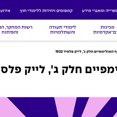
פרייה ומאגרי מידע
קמפוסים ויחידות ללימודי חוץ
אירועי
מכינות
לימודי תעודה
רשות המחקר, ה
ם־אקדמיות
והשתלמויות
והפיתוח
אולימפיים חלק ג', לייק פלסיד 1932
ים חלק ג', לייק פלסיד 32