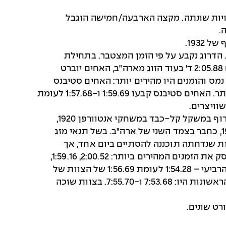
גם תוכנית התחרויות שונתה. מקצה הארבעה/חמישה הוגבל
 4 ניסיונות, שניים בכל יום של תחרות. הדרוג נקבע על פי הזמן המצטבר. בתחילת
התחרות היה שלג על הקרח וכתוצאה מכך הזמנים היו איטיים. הזוג משוויץ רטו קפאדרוט ואוסקר גייר הוליך עם 2:05.88 ד' בעוד הזוג מארה"ב, האחים יוברט
חלקות השני, השלג כבר נמס והזמנים היו מהירים יותר: האחים סטיבנס
קבעו 2:04.27 לעומת 2:07.21 של השוויצרים. התחממות שחלה ביום השני גרמה לכך שהמסלול הפך מהיר עוד יותר. האחים סטיבנס קבעו 1:59.69 ו-1:57.68 לעומת
– בילי פיסק חזר להגן על התואר מסנט מוריץ 1928. איתו ברביעייה היו אדי איגן, האלוף האולימפי באיגרוף במשקל קל-כבד במשחקי אנטוורפן 1920,
קליפורד גריי שהיה בצוותו של פיסק גם במשחקי סנט מוריץ 1928 וג'יי ג'יי אובראיין שזכה במדליית הכסף ב-1928, כחבר בצמד השני של ארה"ב. בשל תנאי מזג
אחר טקס הסיום. התחרות שנדחתה תוכננה להסתיים ביום אחד, אך
המתחרים מחו, והסבבים השלישי והרביעי נערכו ב-15 בפברואר. בשלושה הסבבים הראשונים קבע הצוות של פיסק את הזמנים המהירים ביותר: 2:00.52, 1:59.16,
ו-1:57.41 מה שיצר פער של ארבע שניות לקראת הסבב האחרון. הצוות השני של ארה"ב היה המהיר ביותר בסבב הרביעי – 1:54.28 לעומת 1:56.69 של הצוות של
פיסק, אך לא די היה בכך כדי למנוע מפיסק זכייה שנייה ברציפות בתואר. הזמנים המצטברים של שתי הרביעיות הראשונות היו: 7:53.68 ו-7:55.70. בצוות שזכה
רט שונים.