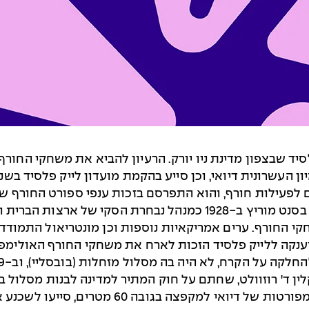
פיים ב-1932 נערכו בלייק פלסיד שבצפון מדינת ניו יורק. הרעיון להביא את
גודפרי דיואי השתתף במשחקי החורף האולימפיים בסנט מוריץ ב-1928 
החורף. ערים אמריקאיות נוספות וכן מונטריאול התמודדו 
קלין ד' רוזוולט, שחתם על חוק המתיר למדינה לבנות מסלול 
 מטרים, סייעו לשכנע את חברי הוועד האולימפי הבין לאומי.