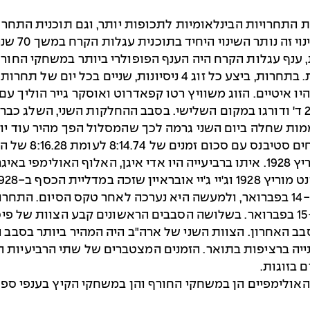
 אליפויות העולם בשנת 1930 הפכה את התחרויות הבינלאומיות לתכופות יותר, ו
זה נותר השינוי היחיד בתוכנית עגלות הקרח במשך 70 שנה.
– תנאי מזג האוויר השפיעו מאד על התוצאות. בתחרות, ביצע כל זוג
וקרטיס סטיבנס, תושבי לייק פלסיד, קבעו רק 2:13.10 ד' ודורגו במקום השלישי. בסבב הה
האוויר, היה צורך לדחות את פתיחת התחרות עד ל-14 בפברואר, ולמעשה היא נערכה ל
 בזוגות.
האולימפיים הן במשחקי החורף והן במשחקי הקיץ בענפי ספו