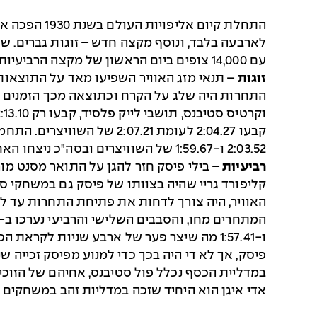
התחלת קיום
לארבעה בלבד, ונוסף מקצה חדש – זוגות גברים. שינוי 
עם 14,000 צופים ביום הראשון של מקצה הרביעיות, ענף עגלות הקרח היה הענף הפופולרי ביותר במשחקי החורף של 1932.
זוגות
2:03.52 ו-1:59.67 של השוויצרים ובסה"כ ניצחו האחים סטיבנס עם סכום זמנים של 8:14.74 לעומת 8:16.28 של השוויצרים.
רביעיות
במדליית הכסף נכלל פול סטיבנס, אחיהם של הזוכים
אדי איגן הוא היחיד שזכה במדליות זהב במשחקים 