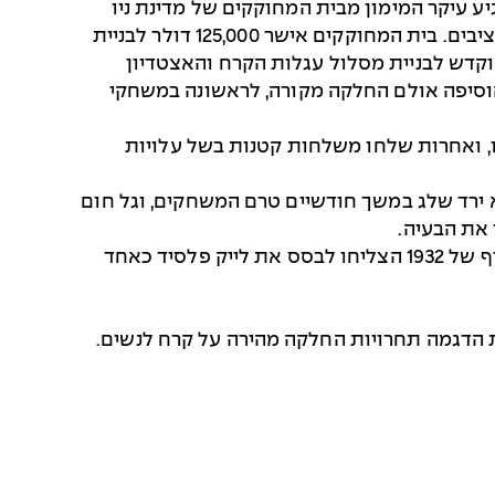
ע עיקר המימון מבית המחוקקים של מדינת ניו
יורק. רוזוולט, שלימים נבחר לארבע כהונות כנשיא ארצות הברית, הקים ועדה מדינתית זמנית ודחף לאישור התקציבים. בית המחוקקים אישר 125,000 דולר לבניית
משחקים 1.05 מיליון דולר, שחלק גדול מהם הוקדש לבניית מסלול עגלות הקרח והאצטדיון
 את מסלול עגלות הקרח הראשון בארצות הברית, מקפצת סקי בגובה 60 מטרים, והוסיפה אולם החלקה מקורה, לראשונה במשחקי
, ואחרות שלחו משלחות קטנות בשל עלויות
 ירד שלג במשך חודשיים טרם המשחקים, וגל חום
על אף היקפם המצומצם, ועל אף הקשיים הכלכליים ואיומי המלחמה המוקדמים באירופה ובאסיה, משחקי החורף של 1932 הצליחו לבסס את לייק פלסיד כאחד
ות הדגמה תחרויות החלקה מהירה על קרח לנשים.