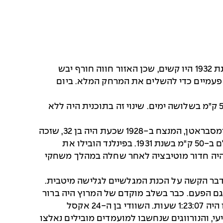
שוב נערכו רק שני מקצועות סקי למרחקים – מרוצי הגברים ל-18 ק"מ ול-50 ק"מ. תנאי השלג בלייק פלאסיד בשנת 1932 היו קשים, שכן האזור חווה חורף יבש
 קוצר המסלול והגולשים הקיפו אותו פעמיים כדי להשלים את המרחק המלא. ביום
– בניגוד למשחקי החורף של 1924 ו-1928, מרוץ ה-18 ק"מ היה התחרות הראשונה והקדים את מרוץ ה-50 ק"מ בשלושה ימים. שינוי זה בתוכנית היה ללא
מרוץ ה-18 ק"מ הציג שדה מתחרים חזק במיוחד, כולם בשיא כושרם התחרותי. בנבחרת נורווגיה היה יוהאן גרוטומסבראטן, המנצח ב-1928 שכעת היה בן 32, שזכה
באליפות העולם 1931. ארנה רוסטאדסטואן היה אלוף העולם למרחק זה בשנת 1930, ואולה סטנן היה אלוף העולם ב-50 ק"מ בשנת 1931. בפינלנד הובילו את
רת ולי סארינן, אלוף העולם ב-18 ק"מ בשנת 1929, ומרטי לאפלאינן. השוודי סוון אוטרסטראם, כעת בן 30, היה חדור מוטיבציה לאחר שחלה במהלך משחקי
דבר הקשה על הכנת המגלשיים לגלישה מיטבית.
גם הפעם. כבר בשלב מוקדם של המרוץ היה ברור
שזה יהיה יום גדול לשוודיה. אוטרסטראם שלט במרוץ מהזינוק ועד הסיום וניצח בפער של שתי דקות בדיוק. זמנו היה 1:23:07 שעות. השוודי בן ה-24 אקסל
שלישי. לאפלאינן סיים רביעי, והנורווגים שנחשבו למועמדים מובילים נאלצו