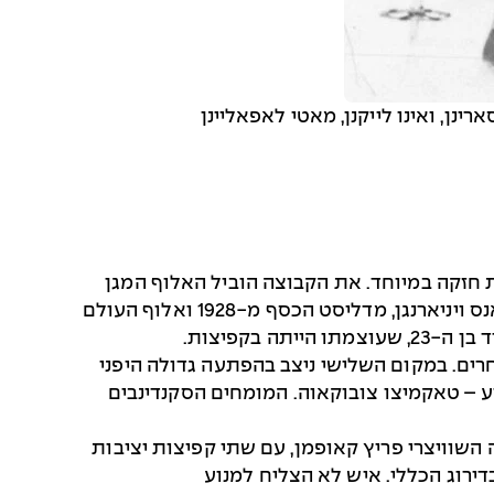
1 והגיעה למשחקי לייק פלסיד עם נבחרת חזקה במיוחד. את הקבוצה הוביל האלוף המגן
על תוארו, יוהאן גרוטומסבראטן, “מלך הסקי” של משחקי 1928 ואלוף העולם בענף בשנים 1926 ו-1931, ולצדו האנס ויניארנגן, מדליסט הכסף מ-1928 ואלוף העולם
מתחרים. במקום השלישי ניצב בהפתעה גדולה היפני
ף ומפתיע – טאקמיצו צובוקאוה. המומחים הסקנדינבים
רת המרוץ ל-18 ק"מ. הטוב ביותר בקפיצות היה השוויצרי פריץ קאופמן, עם שתי קפיצות יציבות
תר מ-32 דקות אחרי המוביל ב-18 ק"מ, לא היווה איום בדירוג הכללי. איש לא הצליח למנוע