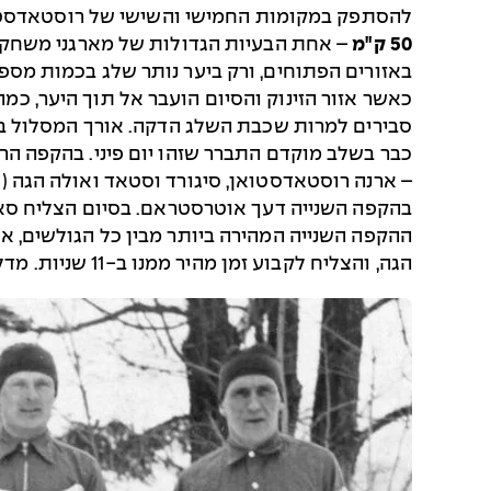
להסתפק במקומות החמישי והשישי של רוסטאדסטואן וגרוטומסבראטן, ארבע ד
50 ק"מ
כאשר אזור הזינוק והסיום הועבר אל תוך היער, כ
סבירים למרות שכבת השלג הדקה. אורך המסלול בפועל היה 9
כבר בשלב מוקדם התברר שזהו יום פיני. בהקפה הראש
– ארנה רוסטאדסטואן, סיגורד וסטאד ואולה הגה (ש
ההקפה השנייה המהירה ביותר מבין כל הגולשים, 
הגה, והצליח לקבוע זמן מהיר ממנו ב-11 שניות. מדליית הזהב של ולי סארינן הייתה הראשונה אי פעם שבה זכה פיני בענף סקי אולימפי.