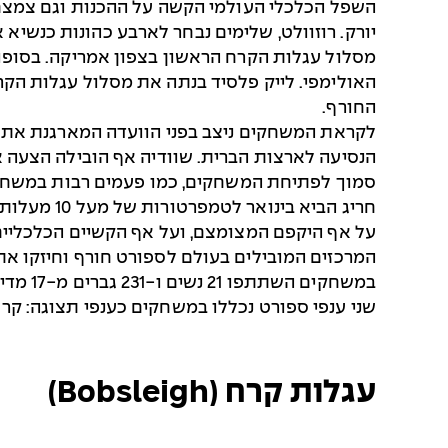
השפל הכלכלי העולמי הקשה על ההכנות וגם צמצם א
החורף.
לקראת המשחקים ניצב בפני הוועדה המארגנת אתגר
הנסיעה לארצות הברית. שוודיה אף הובילה הצעה 
סמוך לפתיחת המשחקים, כמו פעמים רבות במשחקי 
חריג הביא בינואר לטמפרטורות של מעל 10 מעלות צלזיוס. למרבה המזל, שתי סופות חורף סמוך לפתיחה פתרו את הבעיה.
המרכזים המובילים בעולם לספורט חורף וחיזקו א
במשחקים השתתפו 21 נשים ו-231 גברים מ-17 מדינות.
שני ענפי ספורט נכללו במשחקים כענפי תצוגה: קר
עגלות קרח (Bobsleigh)