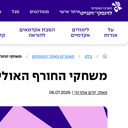
איזור אישי
סטודנטים
סגל
ס
על
לימודים
הסבת אקדמאים
אודות
אקדמיים
להוראה
קד
ע
בלוג
מאמרים מאתר המומחים
משחקי החורף ה
מ
ו
ד
ה
משחקי החורף האולימפי
ב
י
ת
מאת: יורם אהרוני
|
06.07.2026