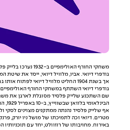
משחקי החורף האולימ
אך בשנת 1904 החליט מלוויל דיואי לפתוח אותו גם לפעילות חורף, והוא התפרסם בזכות ענפי ספורט החורף שבו.
שם השתכנע שלייק פלסיד מסוגלת לארגן את משחקי 
הבינלאומי בלוזאן שבשווייץ, ב-10 באפריל 1929, הוענקה ללייק פלסיד הזכות לארח את משחקי החורף האולימפיים.
מטרים. דיואי זכה לתמיכתו של מושל ניו יורק, פרנ
באירוח. מחויבותו של רוזוולט, יחד עם תוכניותיו המפורטות של דיואי למקפצה בגובה 60