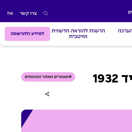
ם
צרו קשר
he
ה
ק
הערכה
הרשות להוראה חדשנית
ל
למידע ולהרשמה
ומיטבית
ד
מ
י
ל
י
19
#מאמרים מאתר המומחים
ם
ל
ח
י
פ
ו
ש