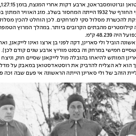
קות אחרי המנצח, בזמן 1:27:15, זמן שנחשב לו גם בתחרות השילוב הנורדי.
מה קילומטרים מהבתים הקרובים ביותר. במהלך המרוץ הטמפר
48.23 ק"מ.
ונה הוביל ולי סארינן, דקה לפני בן ארצו ואינו לייקאנן, ו
סיים חמישי במרחק זה בסנט מוריץ ארבע שנים קודם לכן). 
אך הוא לא הצליח להדביק את רוסטאדסטואן במאבק על מדלי