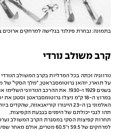
בתמונה: נבחרת פינלנד בגלישה למרחקים ארוכים במשחקי לייק פלסיד 1935. משמאל לימין: ואלמרי טויקה, ול
קרב משולב נורדי
בשנים 1929 ו-1930. את ההרכב הנורווגי השלימו אולה סטנן, מומחה לסקי למרחקים וקופץ סביר, וסוורה קולטרוד בן ה-23, שעוצמתו הייתה בקפיצות.
במרוץ ה-18 ק"מ ניצלו גרוטומסבראטן וס
האלמוני בן ה-23 הייגורו קוריאגאווה
תהו לגבי יכולתם של היפנים בגבעת הקפיצות.