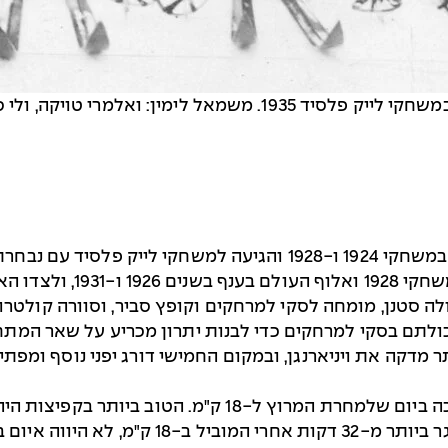
י סארינן, ואינו לייקנן, מאטי לאפאליינן
נורווגיה זכתה בכל המדליות בקרב המשולב הנורדי במשחקי 1924 ו-928
טנן את יכולתם בסקי למרחקים כדי לבנות יתרון מכריע על שאר ה
, שהקדים ביותר מדקה את ויניארנגן, ובמקום החמישי דורג יפני נוס
תחרות קפיצות הסקי במסגרת הקרב המשולב נערכה ביום שלמח
למרחקים של 59.5 ו־60.5 מטרים, אולם מאחר שפיגר ביו