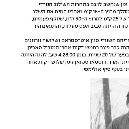
– אחת הבעיות הגדולות של מארגני משחקי החורף של 1932 הייתה המחסור בשלג. מזג האוויר המתון במהלך מרוץ ה-18 ק"מ ואחריו המיס את השלג
באזורים הפתוחים, ורק ביער נותר שלג בכמות מספקת להכשרת מסלול סקי למרחקים. לכן הוחלט להכין מסלול של 25 ק"מ למרוץ ה-50 ק"מ, שיוקף פעמיים,
טורה הייתה סביב אפס מעלות, והתנאים היו
אחריהם השוודי סוון אוטרסטראם ושלושה נורווגים
הגה כבר פיגר בחמש דקות אחרי המוביל סארינן.
בהקפה השנייה דעך אוטרסטראם. בסיום הצליח סארינן המותש להיאחז בהובלה מול לייקאנן שסיים חזק, וניצח בפער של 20 שניות, בזמן 4:28:00 שע'. להגה הייתה
ית הארד. רוסטאדסטואן זינק שלוש דקות אחרי