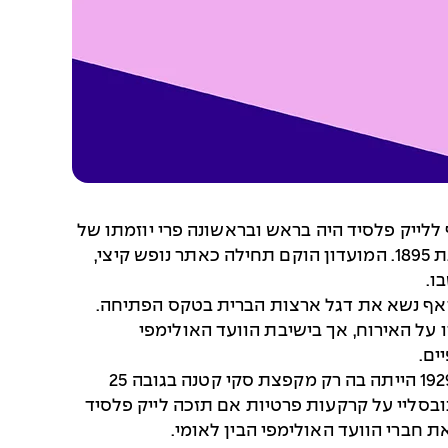
 משחקי החורף ללייק פלסיד היה בראש ובראשונה פרי יוזמתו של
גודפרי דיואי. אביו, מלוויל דיואי, ייסד את שיטת המיון העשרונית דיואי, וכן סייע בהקמת מועדון לייק פלסיד בשנת 1895. המועדון הוקם תחילה כאתר נופש קיצי,
כמנהל נבחרת הסקי של ארצות הברית ואף נשא את דגל ארצות הברית בטקס הפתיחה.
על האירוח, אך בישיבת הוועד האולימפי
אף שלייק פלסיד נהנתה ממתקנים מצוינים לסקי ולהחלקה על הקרח, לא היה בה מסלול מזחלות (בובסליי), וב-1929 הייתה בה רק מקפצת סקי קטנה בגובה 25
בובסליי על קרקעות פרטיות אם תזכה לייק פלסיד