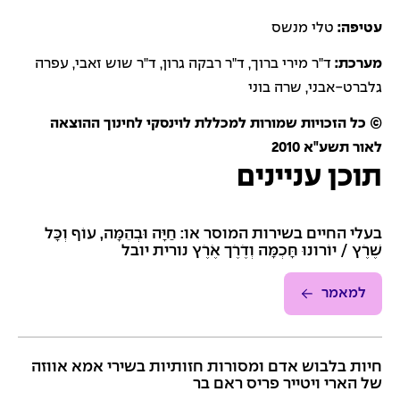
עטיפה:
טלי מנשס
מערכת:
ד"ר מירי ברוך, ד"ר רבקה גרון, ד"ר שוש זאבי, עפרה
גלברט-אבני, שרה בוני
© כל הזכויות שמורות למכללת לוינסקי לחינוך ההוצאה
לאור ‏תשע"א 2010
תוכן עניינים
בעלי החיים בשירות המוסר או: חַיָּה וּבְהֵמָּה, עוֹף וְכָּל
שֶׁרֶׁץ / יוֹרונוּ חָּכְמָּה וְדֶׁרֶׁך אֶׁרֶׁץ נורית יובל
למאמר
חיות בלבוש אדם ומסורות חזותיות בשירי אמא אווזה
של הארי ויטייר פריס ראם בר