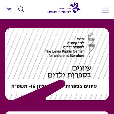
he
ה
ק
ל
ד
מ
י
ל
י
ם
ל
ח
י
פ
ו
ש