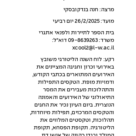
מרצה: חנה בנדקובסקי
מועד: 26/2/2025 יום רביעי
בית הספר לתיירות ולפנאי אתגרי
משרד: 09-8639263 דוא"ל:
xcool2@l-w.ac.il
רקע: לוח השנה הליטורגי משובץ
באירועי זכרון וחגיגה המציינים את
האירועים המתוארים בכתבי הקודש,
ודמויות מופת. הטקסים התפילות
והתהלוכות מעבירים את המסר
התיאולוגי של האירועים והאמונה
הנוצרית. ביום העיון נכיר את החגים
והטקסים המרכזים, תפילות מיוחדות,
תהלוכות, וטקסטים המלווים את
הליטורגיה. תקופת הפסחא, תקופת
המולד ובגדי כהונה של אנשי דת.