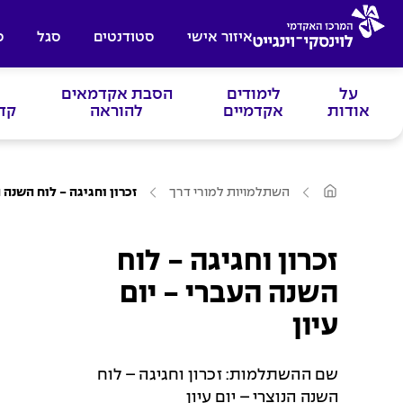
איזור אישי
סטודנטים
סגל
ס
על
לימודים
הסבת אקדמאים
אודות
אקדמיים
להוראה
קד
ע
השתלמויות למורי דרך
זכרון וחגיגה - לוח השנה ה
מ
ו
ד
ה
זכרון וחגיגה - לוח
ב
י
ת
השנה העברי - יום
עיון
שם ההשתלמות: זכרון וחגיגה – לוח
השנה הנוצרי – יום עיון