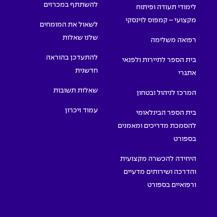
להשתתף במכרזים
לימודי תעודה ופיתוח
מקצועי – קמפוס לוינסקי
לשאול את המומחים
שלנו שאלות
רפואה משלימה
להתעדכן בהוראה
בית הספר לתיירות ולפנאי
חדשנית
אתגרי
שאלות תשובות
המרכז לניהול ובטחון
עמוד זיכרון
בית הספר הבינלאומי
להסמכת מדריכים ומאמנים
בספורט
היחידה להכשרה מקצועית
והדרכה ושירותים מדעיים
ורפואיים בספורט