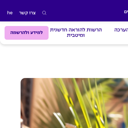
ם
צרו קשר
he
ה
ק
הערכה
הרשות להוראה חדשנית
ל
למידע ולהרשמה
ומיטבית
ד
מ
י
ל
י
ם
ל
ח
י
פ
ו
ש