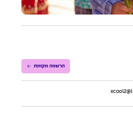
הרשמה מקוונת
xcool2@l