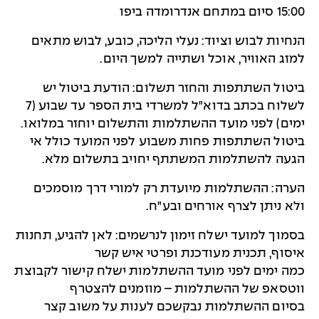
15:00 סיום במתחם אנדרומדה ביפו
הנחיות לבוש וציוד: נעלי הליכה, כובע, לבוש מתאים
למזג האוויר, אוכל ושתייה למשך היום.
ביטול השתתפות והחזר תשלום: הודעת ביטול יש
לשלוח בכתב בדוא"ל למשרדי בית הספר עד שבוע (7
ימים) לפני מועד ההשתלמות והתשלום יוחזר במלואו.
ביטול השתתפות פחות משבוע לפני המועד כולל אי
הגעה להשתלמות המשתתף יחויב בתשלום מלא.
הערה: ההשתלמות מיועדת רק למורי דרך מוסמכים
ולא ניתן לצרף אורחים ובע"ח.
בסמוך למועד ישלח זימון לנרשמים: לאן להגיע, תחנות
איסוף, תכנית מעודכנת ופרטי איש קשר
כמה ימים לפני מועד ההשתלמות ישלח קישור לקבוצת
ווטסאפ של ההשתלמות – מוזמנים להצטרף
בסיום ההשתלמות נבקשכם לענות על משוב קצר