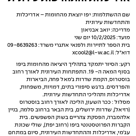
שם ההשתלמות: יפו יוצאת מהחומות – אדריכלות
והתחדשות עירונית
מדריכה: יואב אבניאון
מועד: 10/2/2025 יום שני
בית הספר לתיירות ולפנאי אתגרי משרד: 09-8639263
דוא"ל:
xcool2@l-w.ac.il
רקע: הסיור יתמקד בתהליך היציאה מהחומות ביפו
בסוף המאה ה- 19. התפתחות העירונית לאורך רחוב
בוסטרוס, הקמת שדרות ג'מאל פחה, הביארות
והפרדסים. בדגש סיפורי בתים, דמויות, משפחות,
אדריכלות ותהליכי התחדשות עירונית.
מסלול : ככר השעון, הליכה לאורך רחוב בוסטרוס
(רזיאל), שדרות ירושלים, בית הבאר ברחוב סלמה, בניין
אלהמברה, הפסקת צהריים בשוק הפשפשים. בית
הקברות הפרוטסטנטי ביפו (רחוב יפת), שולי שכונת
עג'מי, אדריכלות וההתחדשות העירונית, סיום במתחם