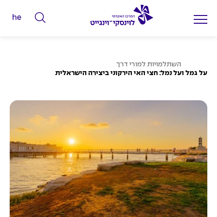
he
ה
ק
ל
ע
ד
השתלמויות למורי דרך
מ
על גמל ועל נמל: חצי האי הירקוני ביצירה הישראלית
מ
ו
ד
י
ה
ב
ל
י
ת
י
ם
ל
ח
י
פ
ו
ש