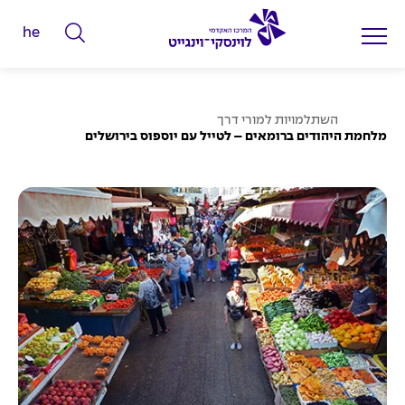
he
ה
ק
ל
ע
ד
השתלמויות למורי דרך
מ
מלחמת היהודים ברומאים – לטייל עם יוספוס בירושלים
מ
ו
ד
י
ה
ב
ל
י
ת
י
ם
ל
ח
י
פ
ו
ש