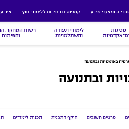
פרייה ומאגרי מידע
קמפוסים ויחידות ללימודי חוץ
אירועי
מכינות
לימודי תעודה
רשות המחקר, ה
ם־אקדמיות
והשתלמויות
והפיתוח
רפיה באומנויות ובתנועה
יות ובתנועה
ם
פרטים חשובים
היקף התכנית
תכנית לימודים
תע