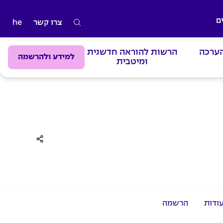
ם
צרו קשר
he
ה
ק
הערכה
הרשות להוראה חדשנית
ל
למידע ולהרשמה
ומיטבית
ד
מ
י
ל
י
ם
ל
ח
י
פ
ודות
הרשמה
ו
ש