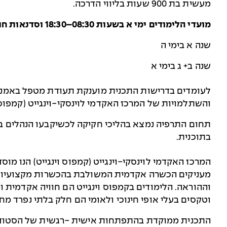
מעשית בת 900 שעות בליווי הדרכה.
מועדי הלימודים ימי א בשעות 08:30–18:30 וסדנאות חוויות בימי שישי/חמישי ובמהלך חופשות
שנה א בימי ה
שנה ב+ ג בימי א
לעומדים בדרישות התכנית מוענקת תעודת מטפל באמנוי
והשתלמויות של המרכז האקדמי לוינסקי-וינגייט (קמפוס ו
תחום התרפיה נמצא בהליכי חקיקה לכשיקבעו הנהלים 
בתוכנית.
המרכז האקדמי לוינסקי-וינגייט (קמפוס וינגייט) הנו מו
מעניקים הכשרה אקדמית המשולבת בהכשרות מקצועיות ב
וההוראה. הלימודים בקמפוס וינגייט הם חוויה אקדמית ו
וטקסים בעלי אופי חינוכי ולאומי הם חלק בלתי נפרד מח
התכנית ממוקדת בהתפתחות אישית -רגשית של הסטוד