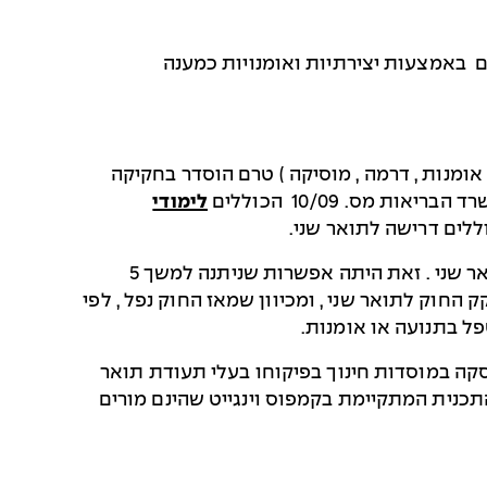
ם באמצעות יצירתיות ואומנויות כמענה
אומנות , דרמה , מוסיקה ) טרם הוסדר בחקיקה
 מס. 10/09 הכוללים
לימודי
לים דרישה לתואר שני.
בשלב זה לא ניתן להצטרף למסלול השלמה מקוצר לתואר שני . זאת היתה אפשרות שניתנה למשך 5
ד , מ 2013-2018 , מתוך מחשבה שעד 2018 יחוקק החוק לתואר שני , ומכיוון שמאז החוק נפל , לפי
פל בתנועה או אומנות.
סקה במוסדות חינוך בפיקוחו בעלי תעודת תואר
התכנית המתקיימת בקמפוס וינגייט שהינם מורים