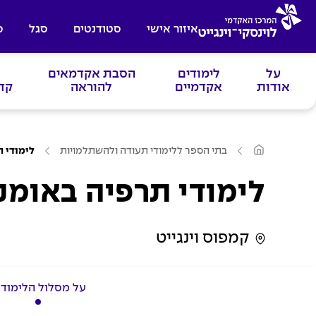
איזור אישי
סטודנטים
סגל
ס
על
לימודים
הסבת אקדמאים
אודות
אקדמיים
להוראה
קד
ע
בתי הספר ללימודי תעודה ולהשתלמויות
לימודי ת
מ
ו
ד
לימודי תרפיה באומנו
ה
ב
י
ת
קמפוס וינגייט
על מסלול הלימודי