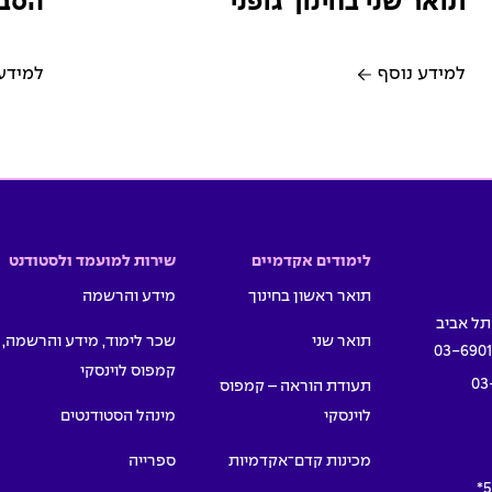
תואר שני בחינוך גופני
הסבה
למידע נוסף
למידע
לימודים אקדמיים
שירות למועמד ולסטודנט
תואר ראשון בחינוך
מידע והרשמה
תואר שני
שכר לימוד, מידע והרשמה,
03-690
קמפוס לוינסקי
03
תעודת הוראה – קמפוס
לוינסקי
מינהל הסטודנטים
מכינות קדם־אקדמיות
ספרייה
5