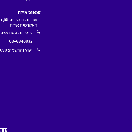
קמפוס אילת
שדרות ה
האקדמית אילת
מזכירות סטודנטים:
08-6340832
יעוץ והרשמה:
1690
SEO by SEO Creative
|
Development by dooble
Design by Firma |
זה