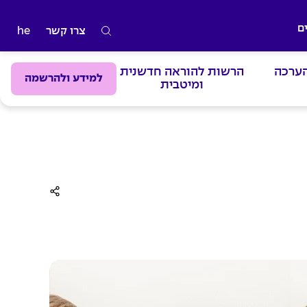
ם
צרו קשר
he
ה
ק
הערכה
הרשות להוראה חדשנית
ל
למידע ולהרשמה
ומיטבית
ד
מ
י
ל
י
ם
ל
ח
י
פ
ו
ש