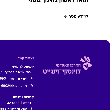
תואר ראשון בחינוך גופני
למידע נוסף
יצירת קשר
קמפוס לוינסקי
רח' שושנה פרסיץ 15, תל אביב
יעוץ והרשמה:
1690
מרכזיה:
-6902444
קמפוס וינגייט
נתניה | 4290200
יעוץ והרשמה:
009*