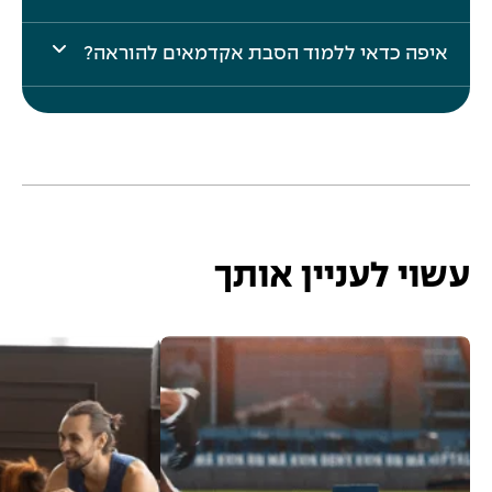
צ
ג
ה
איפה כדאי ללמוד הסבת אקדמאים להוראה?
ת
צ
ש
ג
ו
ת
ב
ש
ה
ו
ב
ה
עשוי לעניין אותך