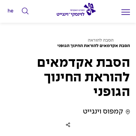
he
ה
ק
ל
ע
ד
הסבה להוראה
מ
הסבת אקדמאים להוראת החינוך הגופני
מ
ו
ד
י
ה
הסבת אקדמאים
ב
ל
י
ת
י
להוראת החינוך
ם
הגופני
ל
ח
י
קמפוס וינגייט
פ
ו
ש