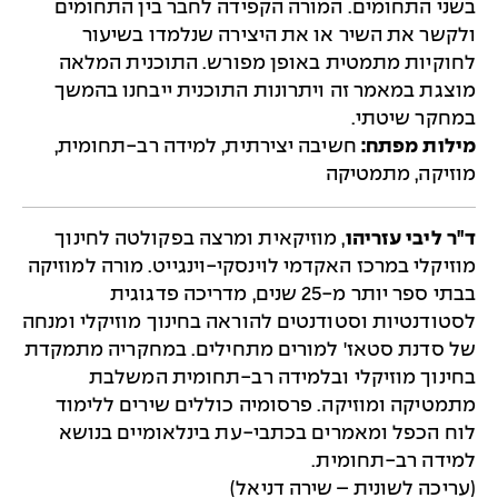
בשני התחומים. המורה הקפידה לחבר בין התחומים
ולקשר את השיר או את היצירה שנלמדו בשיעור
לחוקיות מתמטית באופן מפורש. התוכנית המלאה
מוצגת במאמר זה ויתרונות התוכנית ייבחנו בהמשך
במחקר שיטתי.
מילות מפתח:
חשיבה יצירתית, למידה רב-תחומית,
מוזיקה, מתמטיקה
ד"ר ליבי עזריהו
, מוזיקאית ומרצה בפקולטה לחינוך
מוזיקלי במרכז האקדמי לוינסקי-וינגייט. מורה למוזיקה
בבתי ספר יותר מ-25 שנים, מדריכה פדגוגית
לסטודנטיות וסטודנטים להוראה בחינוך מוזיקלי ומנחה
של סדנת סטאז' למורים מתחילים. במחקריה מתמקדת
בחינוך מוזיקלי ובלמידה רב-תחומית המשלבת
מתמטיקה ומוזיקה. פרסומיה כוללים שירים ללימוד
לוח הכפל ומאמרים בכתבי-עת בינלאומיים בנושא
למידה רב-תחומית.
(עריכה לשונית – שירה דניאל)