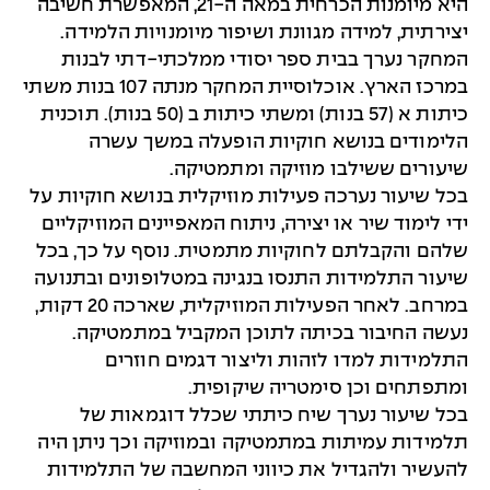
היא מיומנות הכרחית במאה ה-21, המאפשרת חשיבה
יצירתית, למידה מגוונת ושיפור מיומנויות הלמידה.
המחקר נערך בבית ספר יסודי ממלכתי-דתי לבנות
במרכז הארץ. אוכלוסיית המחקר מנתה 107 בנות משתי
כיתות א (57 בנות) ומשתי כיתות ב (50 בנות). תוכנית
הלימודים בנושא חוקיות הופעלה במשך עשרה
שיעורים ששילבו מוזיקה ומתמטיקה.
בכל שיעור נערכה פעילות מוזיקלית בנושא חוקיות על
ידי לימוד שיר או יצירה, ניתוח המאפיינים המוזיקליים
שלהם והקבלתם לחוקיות מתמטית. נוסף על כך, בכל
שיעור התלמידות התנסו בנגינה במטלופונים ובתנועה
במרחב. לאחר הפעילות המוזיקלית, שארכה 20 דקות,
נעשה החיבור בכיתה לתוכן המקביל במתמטיקה.
התלמידות למדו לזהות וליצור דגמים חוזרים
ומתפתחים וכן סימטריה שיקופית.
בכל שיעור נערך שיח כיתתי שכלל דוגמאות של
תלמידות עמיתות במתמטיקה ובמוזיקה וכך ניתן היה
להעשיר ולהגדיל את כיווני המחשבה של התלמידות