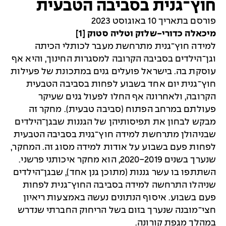
חוץ־גנית בסביבה הטבעית
פורסם בתאריך 10 באוגוסט 2023
מיכאלה כדורי-שלזק וטליה סטוק [1]
למידה חוץ־גנית מתרחשת מעבר לכותלי הכיתה
וגן־הילדים בסביבה הקרובה למסגרות החינוך, והיא אף
עוסקת בה. בישראל פועלים גנים במתכונת של פעילות
חוץ־גנית יום אחד בשבוע לפחות בסביבה הטבעית
הקרובה, ולאחרונה אף החלו לפעול גנים שעיקר
פעולתם במרחב הפתוח (סביבה טבעית). מחקר זה
מבקש לבחון את תפיסותיהן של הגננות שבגן־הילדים
שבניהולן מתרחשת למידה חוץ־גנית בסביבה הטבעית
לפחות פעם בשבוע על אודות למידה מסוג זה. המחקר,
שנערך בשנים 2020-2019, הוא מחקר איכותני פרשני.
השתתפו בו עשר גננות (מתוכן גנן אחד), שבגן־הילדים
שניהלו התרחשה למידה בסביבה החוץ־גנית לפחות
פעם בשבוע. איסוף הנתונים נעשה באמצעות ריאיון
חצי־מובנה שנערך בזום בשל הריחוק החברתי שנדרש
במהלך מגפת קורונה.