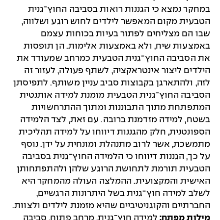
במחקר נמצא כי הגננות רואות בסביבה החוץ־גנית
הטבעית מקום המאפשר לילדים לחוש רוגע ושלווה,
שבו הם מצליחים לפתור בעיות בכוחות עצמם
באמצעות שיח, ולא באמצעות אלימות. הן תופסות
את הסביבה החוץ־גנית הטבעית כמרחב שמעודד את
הילדים ליצור אינטראקציה, לשתף פעולה, לעזור זה
לזה, ולהתארגן בקבוצות סביב עניין משותף. לתפיסתן
הסביבה החוץ־גנית הטבעית מזמנת למידה אותנטית
המתפתחת מתוך התבוננות ומתוך ההתרחשויות
בשטח, למידה מזדמנת ברובה. עם זאת, לצד הלמידה
הספונטנית, חלק מהגננות דיווחו על למידה תהליכית
מתמשכת, אשר לרוב מתנהלת ומונחית על ידן. נוסף
על כך, הגננות דיווחו כי הלמידה החוץ־גנית בסביבה
הטבעית תורמת לתחושת הרוגע שלהן ולהתפתחותן
האישית והמקצועית. ההמלצה העולה מהמחקר היא
לשלב למידה חוץ־גנית בשל היתרונות הרגשיים,
החברתיים והקוגניטיביים שהיא מזמנת לילדים ולצוות.
מילות מפתח:
למידה חוץ־גנית, מרחב פתוח, סביבה