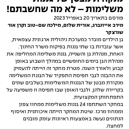
משלימות – לא מה שחשבתם!
פורסם בתאריך 20 באפריל 2023
מירב אייזנברג, אורית שלום, מילכה שם-טוב וקרן אור
שורצקר
גן הילדים מוגדר כמערכת ניהולית ארגונית עצמאית,
אשר עובדות בו שתי גננות בפיקוח משרד החינוך.
האחת, מנהלת גן והשנייה, גננת משלימה המחליפה את
מנהלת הגן בימים החופשיים במהלך השבוע באופן
קבוע ולאורך השנה. מטרת מחקר זה הייתה להעמיק
את ההבנה לגבי תפיסת התפקיד של הגננת המשלימה
מנקודת מבטן של הגננות המשלימות בשלבים שונים
בקריירה שלהן, ולגבי האופן שבו תפיסה זו משפיעה על
התפתחותן המקצועית.
במחקר השתתפו 24 גננות משלימות ממחוז צפון
וממחוז מרכז. שיטת המחקר הייתה איכותנית ואיסוף
הנתונים נעשה באמצעות ראיונות עומק מובנים
למחצה.