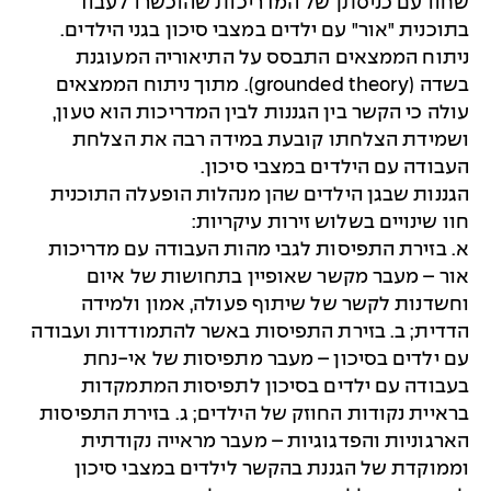
שחוו עם כניסתן של המדריכות שהוכשרו לעבוד
בתוכנית "אור" עם ילדים במצבי סיכון בגני הילדים.
ניתוח הממצאים התבסס על התיאוריה המעוגנת
בשדה (grounded theory). מתוך ניתוח הממצאים
עולה כי הקשר בין הגננות לבין המדריכות הוא טעון,
ושמידת הצלחתו קובעת במידה רבה את הצלחת
העבודה עם הילדים במצבי סיכון.
הגננות שבגן הילדים שהן מנהלות הופעלה התוכנית
חוו שינויים בשלוש זירות עיקריות:
א. בזירת התפיסות לגבי מהות העבודה עם מדריכות
אור – מעבר מקשר שאופיין בתחושות של איום
וחשדנות לקשר של שיתוף פעולה, אמון ולמידה
הדדית; ב. בזירת התפיסות באשר להתמודדות ועבודה
עם ילדים בסיכון – מעבר מתפיסות של אי-נחת
בעבודה עם ילדים בסיכון לתפיסות המתמקדות
בראיית נקודות החוזק של הילדים; ג. בזירת התפיסות
הארגוניות והפדגוגיות – מעבר מראייה נקודתית
וממוקדת של הגננת בהקשר לילדים במצבי סיכון