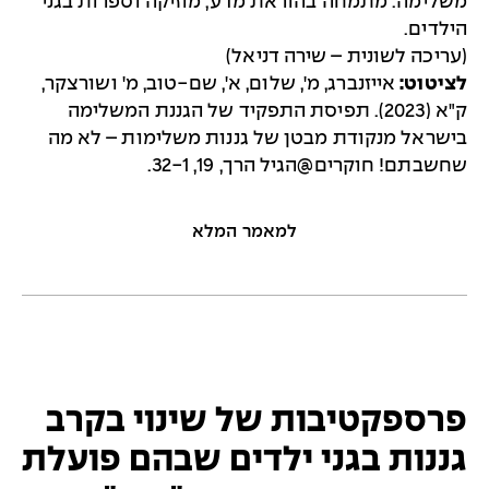
משלימה. מתמחה בהוראת מדע, מוזיקה וספרות בגני
הילדים.
(עריכה לשונית – שירה דניאל)
לציטוט:
אייזנברג, מ', שלום, א', שם-טוב, מ' ושורצקר,
ק"א (2023). תפיסת התפקיד של הגננת המשלימה
בישראל מנקודת מבטן של גננות משלימות – לא מה
שחשבתם! חוקרים@הגיל הרך, 19, 32-1.
למאמר המלא
פרספקטיבות של שינוי בקרב
גננות בגני ילדים שבהם פועלת