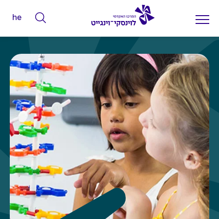
he
ה
ק
ל
ד
מ
י
ל
י
ם
ל
ח
י
פ
ו
ש