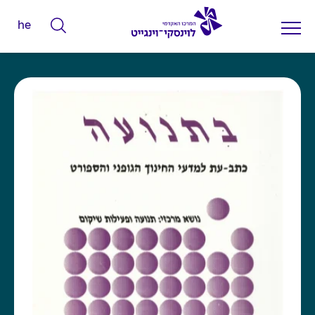
he
ה
ק
ל
ד
מ
י
ל
י
ם
ל
ח
י
פ
ו
ש