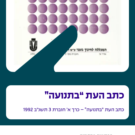
כתב העת “בתנועה”
כתב העת “בתנועה” – כרך א' חוברת 3 תשנ"ב 1992
ע