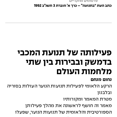
פרסומים מחקריים
מ
כתב העת “בתנועה” – כרך א' חוברת 3 תשנ"ב 1992
ו
ד
ה
ב
י
ת
פעילותה של תנועת המכבי
בדמשק ובבירות בין שתי
מלחמות העולם
נחום מנחם
הרקע הלאומי לפעילות תנועות הנוער העולות בסוריה
ובלבנון
מטרת המאמר ומקורותיו
מאמר זה חושף לראשונה את מהלך פעילותן
הספורטיבית והלאומית של תנועות הנוער, שפעלו