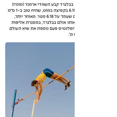
לם בבלגרד קבע השוודי ארמנד (מונדו)
דופלנטיס הישג של 6.19 בקפיצה במוט, שהיה טוב ב-1 ס"מ
משיאו העולמי הקודם שעמד על 6.18 מטר. מאוחר יותר,
יך 20.3.2022, באותו אולם בבלגרד, במסגרת אליפות
ופלנטיס פעם נוספת את שיא העולם