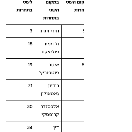
ום השני
במקום
לשני
רות
השני
בתחרות
בתחרות
תירי וינרון
3
ולדימיר
18
פוליאקוב
5
איגור
19
פוטפוביץ'
רודיון
21
גאטאולין
אלכסנדר
30
קרופסקי
דין
34