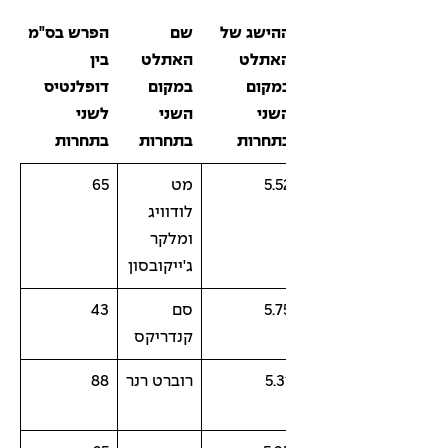
הישג של
שם
הפרש בס"מ
אתלט
האתלט
בין
מקום
במקום
דופלנטיס
שני
השני
לשני
תחרות
בתחרות
בתחרות
5.5
מט
65
לודוויג
ומלקר
ג'ייקובסון
5.7
סם
43
קנדריקס
5.3
רוברט רנר
88