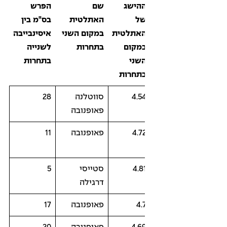
הישג
שם
הפרש
ל
האתלטית
בס"מ בין
אתלטית
במקום השני
איסינבייבה
מקום
בתחרות
לשנייה
שני
בתחרות
תחרות
4.5
סווטלנה
28
פאופנובה
4.7
פאופנובה
11
4.8
סטייסי
5
דרגילה
4.
פאופנובה
17