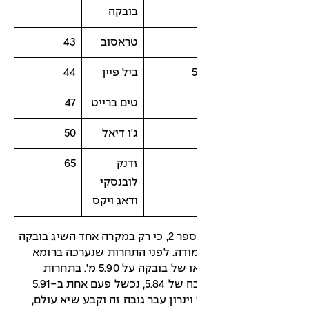
בובקה
טראסוב
43
5
ביל פיין
44
טים ברייט
47
ג'ו דיאל
50
זדנק
65
לובנסקי
ודאג ויקס
ניתן לראות בטבלה מספר 2, כי רק במקרה אחד השיג בובקה
ודה. לפני התחרות שנערכה ברומא
ב-31.8.1984 עמד שיאו של בובקה על 5.90 מ'. בתחרות
ברומא עבר בובקה גובה של 5.84, נכשל פעם אחת ב-5.91
ינרון עבר גובה זה וקבע שיא עולם,