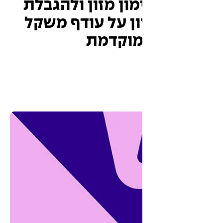
מון מזון ולהגבלת
ון על עודף משקל
מוקדמת