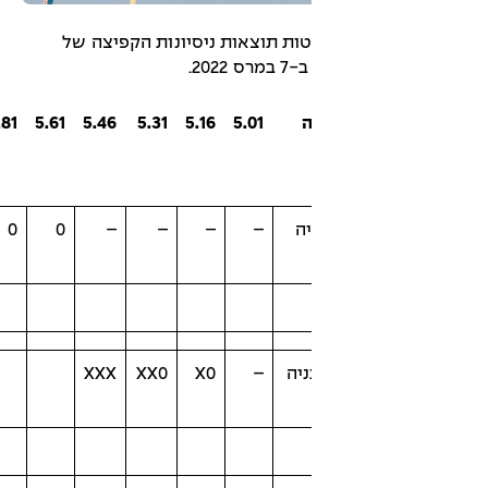
ספר 1 מפורטות תוצאות ניסיונות הקפיצה של
20.
ה
5.01
5.16
5.31
5.46
5.61
5.81
6
6.19
הישג
בתחרות
ה
–
–
–
–
0
0
0
XX0
6.19
יה
–
X0
XX0
XXX
5.31