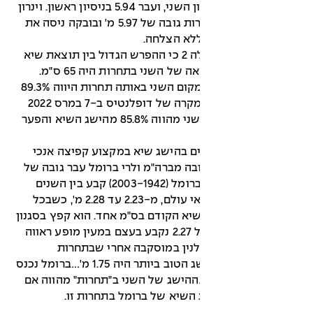
ויתר בובקה על הניסיון השני, ועבר 5.94 בניסיון ראשון. וינרון
עוד ניסה לעבור בתחרות גובה של 5.97 מ' ובובקה ניסה את
עוד ניתן לראות בטבלה 2 כי ההפרש הגדול בין תוצאת שיא
של בובקה לבין התוצאה של השני בתחרות היה 65 ס"מ.
ההישג של השניים במקום השני באותה תחרות היווה 89.3%
מהשיא של בובקה. במקרה של דופלנטיס ב-7 במרס 2022
בבלגרד ההישג של השני מהווה 85.8% מהישג השיא והפער
ים בהישג שיא במקצוע קפיצה אנכי
ה מברה"מ ולרי ברומל עבר גובה של
2.27 מ' ב-29.9.1962. ברומל (2003-1942) קבע בין השנים
1963-1961 שישה שיאי עולם, מ-2.23 עד 2.28 מ', כשבכל
יא הקודם בס"מ אחד. הוא קפץ בסגנון
גלילת בטן. ההישג של 2.27 נקבע בעצם במעין מופע ראווה
לנין במוסקבה אחרי שבתחרות
לסטודנטים שם ההישג הטוב ביותר היה 1.75 מ'…ברומל נכנס
ת" ב-1.95 מ'…ההישג של השני ב"תחרות" מהווה אם