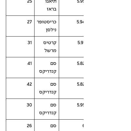
5.9
תיאגו
25
בראז
5.9
כריסטופר
27
נילסן
5.9
קרטיס
31
מרשל
5.8
סם
41
קנדריקס
5.8
סם
42
קנדריקס
5.9
סם
30
קנדריקס
סם
26