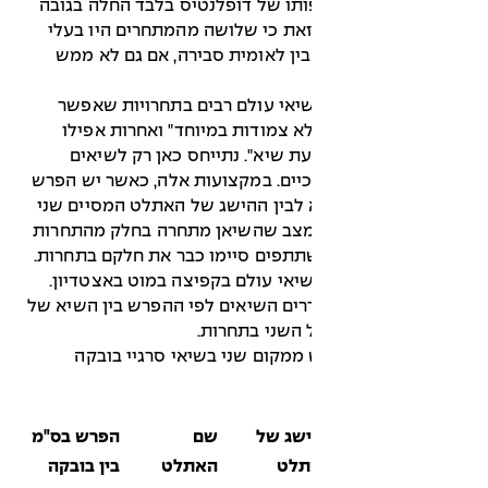
ותו של דופלנטיס בלבד החלה בגובה
אה עם זאת כי שלושה מהמתחרים היו בעלי
ין לאומית סבירה, אם גם לא ממש
שיאי עולם רבים בתחרויות שאפשר
א צמודות במיוחד" ואחרות אפילו
עת שיא". נתייחס כאן רק לשיאים
יים. במקצועות אלה, כאשר יש הפרש
 לבין ההישג של האתלט המסיים שני
 מצב שהשיאן מתחרה בחלק מהתחרות
תתפים סיימו כבר את חלקם בתחרות.
גיי בובקה קבע 17 שיאי עולם בקפיצה במוט באצטדיון.
ספר 2 מסודרים השיאים לפי ההפרש בין השיא של
 השני בתחרות.
ר 2: הפרש ממקום שני בשיאי סרגיי בובקה
שג של
שם
הפרש בס"מ
תלט
האתלט
בין בובקה