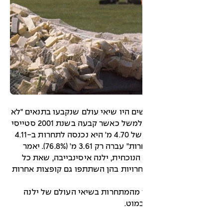
ם היו שיאי עולם שנקבעו בתנאים "לא
ממש תחרותיים" וכך למשל כאשר קבעה בשנת 2001 סטייסי
דרגילה מארה"ב שיא של 4.70 מ' היא נכנסה לתחרות ב-4.11
מ' בעוד השנייה ב"תחרות" עברה רק 3.61 מ' (76.8%). יאמר
נוכחית, ילנה איסינבייבה, שאת כל
רויות בהן השתתפו גם קופצות אחרות
ר 3: הפער מהמתחרות בשיאי העולם של ילנה
מוט.