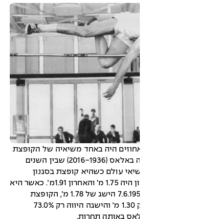
אחוזים היה באחד משיאיה של הקופצת
לגובה מרומניה יולנדה באלאס (2016-1936) שבין השנים
1961-19 קבעה 14 שיאי עולם כשהיא קופצת בסגנון
מספרת. שיאה הראשון היה 1.75 מ' והאחרון 1.91מ'. כאשר היא
קבעה בבוקרשט ב-7.6.1958 הישג של 1.78 מ', הקופצת
במקום השני עברה רק 1.30 מ' והישגה היווה רק 73.0%
אס באותה תחרות.