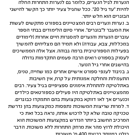
הנערות לגיל הנערים, כלומר גם לנערות התחרות החלה
להיות "עד גיל 20". ככל שהגיל צעיר יותר כך הקשר להישגי
הבוגרים הוא חלש יותר.
ב. נערות ונערים רבים המצטיינים בספורט מתקשים לעשות
את המעבר ל"בוגרים". אחרי סיום הלימודים בבתי הספר
עוברים הנערות והנערים למסגרות חיים אחרות (לימודים
במכללות, צבא, עבודה) ולא תמיד הם מצליחים להמשיך
בפעילות הספורטיבית ברמה גבוהה. אצל אלה הממשיכים
לעסוק בספורט רואים הרבה פעמים התקדמות גדולה
בהישגים אחרי גיל הנוער.
ג. בניגוד לענפי ספורט אישיים אחרים כמו שחייה, טניס,
התעמלות והחלקה אמנותית על קרח, אין חשיבות
באתלטיקה להתחלת אימונים ספציפיים בגיל צעיר. רבים
מהמצטיינים באתלטיקה היו פעילים כספורטאים כילדים
וכנערים אך לאו דווקא במקצועות בהם התמקדו כבוגרים.
ד. למרות שריצות המשוכות נתפסות כמקצועות בהן נדרשת
טכניקה טובה שלא קל לרכוש אותה, נראה בכל זאת כי
המרכיב החשוב ביותר הנדרש במקצועות המשוכות הוא
היכולת לרוץ מהר את מרחק התחרות ללא משוכות. הדבר
בולט במיוחד בריצת 400 מ' משוכות.