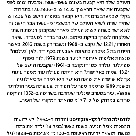
העולם שלה היא קבעה בשנים 1988-1986. ארבעה ימים לפני
שקבעה את שיאה הראשון, 12.35 ש' ב-17.8.1986 בתחרות
בקלן שבמערב גרמניה, היא קבעה בסופיה הישג של 12.36 ש'
שהיה שווה לשיא העולם של רבשצ'ין מ-1980 אבל הישג זה
לא אושר כשווה לשיא העולם מאחר שבקבוק דגימת השתן
שנלקחה לצורך בדיקת סימום, נשבר בדרך למעבדה. שיאה
האחרון, 12.21 ש', נקבע ב-1988 ונשבר רק בשנת 2016. כאשר
הייתה בת 5 איבדה בתאונה אצבעות בכף ידה. לאן "נעלמה"
מנצחת אליפות אירופה לנוער בשנת 1979, לנה ספוף
מפינלנד (נולדה כמו דונקובה ב-1961) שקבעה הישג של
13.24 שניות באליפות? היא הייתה פעילה עוד מספר עונות
אך לא שיפרה את שיאה האישי. היא למדה ארכיאולוגיה
ובשנת 1989 פרסמה ספר על חפירות שעשתה בעיר הולדתה
Vaasa, עיר במערב פינלנד שנחרבה בשריפה ב-1852 והוקמה
מחדש במרחק של כ-7 ק"מ מהאתר המקורי של העיר…
לודמילה נרוז'ילנקו-אנקוויסט
(נולדה ב-1964). לא ידועות
תוצאות מגיל הנוער. בשנת 1982 (בגיל 18) ילדה את בתה
נטשה. תוצאה ידועה ראשונה ב-100 מ' משוכות מ-1984 (גיל