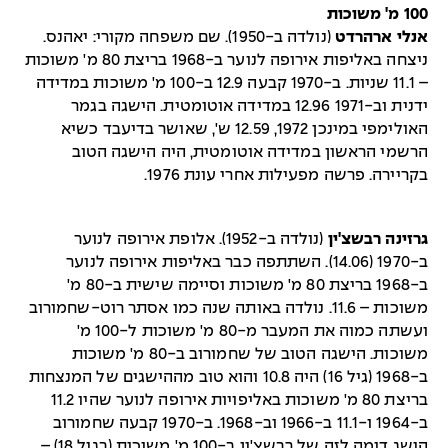
100 מ' משוכות
אנלי ארהרדט
(נולדה ב-1950). שם משפחה מקורי: יאהנס.
ניצחה באליפות אירופה לנוער ב-1968 בריצת 80 מ' משוכות
– 11.1 שניות. ב-1970 קבעה 12.9 ב-100 מ' משוכות במדידה
ידנית וב-1971 12.96 במדידה אוטומטית. הישגה בגמר
האולימפי במינכן 1972, 12.59 ש', שאושר בדיעבד כשיא
הרשמי הראשון במדידה אוטומטית, היה הישגה הטוב
בקריירה. פרשה מפעילות אחרי עונת 1976.
גרזינה רבשצ'ין
(נולדה ב-1952). אלופת אירופה לנוער
ב-1970 (14.06). השתתפה כבר באליפות אירופה לנוער
ב-1968 בריצת 80 מ' משוכות וסיימה שישית ב-80 מ'
משוכות – 11.6. נולדה באותה שנה כמו אסתר רוט-שחמורוב
ועשתה כמוה את המעבר מ-80 מ' משוכות ל-100 מ'
משוכות. הישגה הטוב של שחמורוב ב-80 מ' משוכות
ב-1968 (גיל 16) היה 10.8 והוא טוב מההישגים של המנצחות
בריצת 80 מ' משוכות באליפויות אירופה לנוער שהיו 11.2
ב-1964 ו-11.1 ב-1966 וב-1968. ב-1970 קבעה שחמורוב
הישג דומה לזה של רבשצ'ין ב-100 מ' משוכות (בגיל 18) –