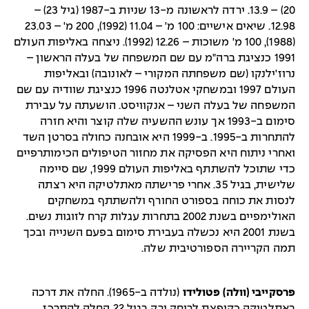
20) – 13.9. ירדה לראשונה מ-13 שניות ב-1987 (גיל 23) –
12.98. שיאים אישיים: 100 מ' – 11.04 (1992), 200 מ' – 23.03
(1988), 100 מ' משוכות – 12.26 (1992). ניצחה באליפות העולם
1991 כנציגת ברה"מ עם שם המשפחה של בעלה הראשון –
נרוז'ילנקו (שם משפחתה המקורי – לאונובה) ובאליפות
העולם 1997 ובמשחקי אטלנטה 1996 כנציגת שוודיה עם שם
המשפחה של בעלה השני – אנקוויסט. הושעתה על עבירת
סימום ב-1993 אך עונש ההשעיה שלה קוצר והיא חזרה
להתחרות ב-1995. ב-1999 היא אובחנה כחולה בסרטן השד
ואחרי ניתוח היא הפסיקה את מחזור הטיפולים הכימותרפיים
כדי שתוכל להשתתף באליפות העולם 1999, שם סיימה
שלישית, בגיל 35. אחרי פרישתה מאתלטיקה היא רצתה
לנסות את כוחה בספורט החורף ולהשתתף במשחקים
האולימפיים בשנת 2002 בתחרות עגלות קרח לזוגות נשים.
בשנת 2001 היא נכשלה בעבירת סימום בפעם השנייה ובכך
תמה הקריירה הספורטיבית שלה.
פרסקייבי (וולה) פטולידו
(נולדה ב-1965). החלה את דרכה
באתלטיקה כקופצת לרוחק ורק בגיל 22 החלה להתרכז