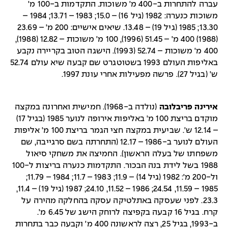
עברה להתחרות ב-400 מ' משוכות. התקדמות ב-100 מ'
משוכות כנערה: 1982 (גיל 16) – 15.0; 1983 – 13.71; 1984 –
13.30; 1985 (גיל 19) – 13.48. שיאים אישיים: 200 מ' – 23.69
(1988) 400 מ' – 51.45 (1996), 100 מ' משוכות – 12.82 (1988),
400 מ' משוכות – 52.74 (1993). הישגה הטוב בקריירה נקבע
באליפות העולם 1993 בשטוטגרט שם קבעה שיא עולם 52.74
ש' (בגיל 27). פרשה מפעילות אחרי עונת 1997.
אירינה פריבלובה
(נולדה ב-1968). חמישית ואחרונה במקצה
מוקדם בריצת 100 מ' באליפות אירופה לנוער 1985 (בגיל 17)
– 12.14 ש'. שביעית במקצה חצי הגמר בריצת 100 מ' אליפות
העולם לנוער ב-1986 – 12.17 (התחרתה בשם סרגייבה, שם
משפחתו של בעלה הראשון). החמיצה את משחקי סיאול
1988 בשל לידת בנה הבכור. התקדמות כנערה בריצות ל-100
ול-200 מ': 1982 (גיל 14) – 11.9; 1983 – 11.7; 1984 – 11.79;
1985 – 11.59, 24.54; 1986 – 11.52, 24.10; 1987 (גיל 19) – 11.4,
23.3. לפני שעסקה באתלטיקה עסקה בהחלקה מהירה על
קרח. בגיל 16 קבעה בקפיצה לרוחק הישג של 6.45 מ'.
ב-1993, בגיל 25, רצה לראשונה 400 מ' וקבעה כבר בתחרות