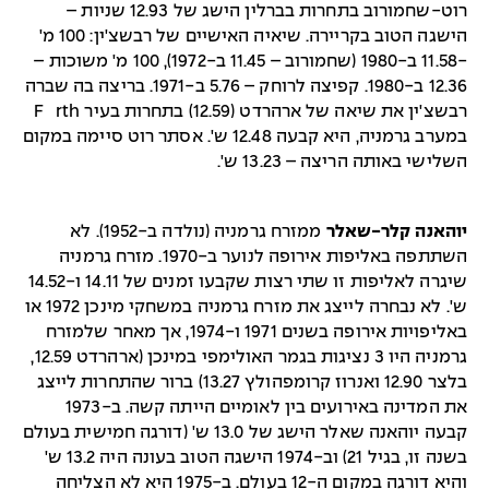
רוט-שחמורוב בתחרות בברלין הישג של 12.93 שניות –
הישגה הטוב בקריירה. שיאיה האישיים של רבשצ'ין: 100 מ'
-11.58 ב-1980 (שחמורוב – 11.45 ב-1972), 100 מ' משוכות –
12.36 ב-1980. קפיצה לרוחק – 5.76 ב-1971. בריצה בה שברה
רבשצ'ין את שיאה של ארהרדט (12.59) בתחרות בעיר Fürth
במערב גרמניה, היא קבעה 12.48 ש'. אסתר רוט סיימה במקום
השלישי באותה הריצה – 13.23 ש'.
יוהאנה קלר-שאלר
ממזרח גרמניה (נולדה ב-1952). לא
השתתפה באליפות אירופה לנוער ב-1970. מזרח גרמניה
שיגרה לאליפות זו שתי רצות שקבעו זמנים של 14.11 ו-14.52
ש'. לא נבחרה לייצג את מזרח גרמניה במשחקי מינכן 1972 או
באליפויות אירופה בשנים 1971 ו-1974, אך מאחר שלמזרח
גרמניה היו 3 נציגות בגמר האולימפי במינכן (ארהרדט 12.59,
בלצר 12.90 ואנרוז קרומפהולץ 13.27) ברור שהתחרות לייצג
את המדינה באירועים בין לאומיים הייתה קשה. ב-1973
קבעה יוהאנה שאלר הישג של 13.0 ש' (דורגה חמישית בעולם
בשנה זו, בגיל 21) וב-1974 הישגה הטוב בעונה היה 13.2 ש'
והיא דורגה במקום ה-12 בעולם. ב-1975 היא לא הצליחה