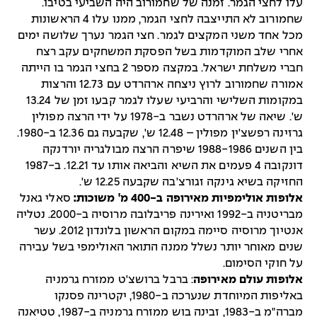
עלו לחצי הגמר. זמנה של שחמורוב היה השביעי בטיבו.
שחמורוב לא התייצבה לחצי הגמר, ממנו עלו 4 הראשונות
מכל אחד משני המקצים לגמר. חצי הגמר נערך שלושה ימים
אחרי שלב המוקדמות בשל הפסקת המשחקים עקב רצח
חברי משלחת ישראל. במקצה מספר 2 בחצי הגמר בו הייתה
אמורה שחמורוב לרוץ ניצחה ארהרדט עם 12.73 והרצות
במקומות השלישי והרביעי שעלו לגמר קבעו זמן של 13.24
ש'. שיאה של ארהרדט נשבר ב-1978 על ידי הרצה מפולין
גרזינה רפשצ'ין מפולין – 12.48 ש', שקבעה גם 12.36 ב-1980.
בין השנים 1988-1986 שיפרה הרצה מבולגריה יורדנקה
דונקובה 4 פעמים את השיא והביאה אותו עד 12.21. ב-1987
החזיקה בשיא גינקה זגורצ'בה שקבעה 12.25 ש'.
אלופות אולימפיות מאירופה ב-400 מ' משוכות:
סאלי גאנל
מבריטניה ב-1992 ואירינה פריבלובה מרוסיה ב-2000. נטליה
אנטיוך מרוסיה סיימה במקום הראשון בלונדון 2012. עשר
שנים מאוחר יותר נשלל ממנה התואר האולימפי בשל עבירה
על חוקי הסימום.
אלופות עולם מאירופה
: ברבל ברושצ'ט ממזרח גרמניה
באליפות המיוחדת שנערכה ב-1980, יקטרינה פסנקו
מברה"מ ב-1983, זבינה בוש ממזרח גרמניה ב-1987, טטיאנה