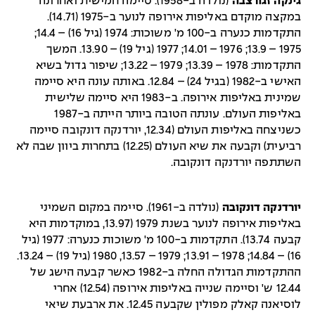
גינקה זגורצבה
(נולדה ב-1958). סיימה חמישית ואחרונה
במקצה מוקדם באליפות אירופה לנוער ב-1975 (14.71).
התקדמות כנערה ב-100 מ' משוכות: 1974 (גיל 16) – 14.4;
1975 – 13.9; 1976 – 14.01; 1977 (גיל 19) – 13.90. המשך
התקדמות: 1978 – 13.39; 1979 – 13.22; שיפור גדול בשיא
האישי ב-1982 (בגיל 24) – 12.84. באותה עונה היא סיימה
שמינית באליפות אירופה. ב-1983 היא סיימה שלישית
באליפות העולם. עונתה הטובה ביותר הייתה ב-1987
כשניצחה באליפות העולם (12.34, יורדנקה דונקובה סיימה
רביעית) וקבעה את שיא העולם (12.25) בתחרות ביוון שבה לא
השתתפה יורדנקה דונקובה.
יורדנקה דונקובה
(נולדה ב-1961). סיימה במקום השמיני
באליפות אירופה לנוער בשנת 1979 (13.97, במוקדמות היא
קבעה 13.74). התקדמות ב-100 מ' משוכות כנערה: 1977 (גיל
16) – 14.84; 1978 – 13.91; 1979 – 13.57, 1980 (גיל 19) – 13.24.
ההתקדמות הגדולה החלה ב-1982 כאשר קבעה הישג של
12.44 ש' וסיימה שנייה באליפות אירופה (12.54) אחרי
לוסיאנה קאלק מפולין שקבעה 12.45. את ארבעת שיאי