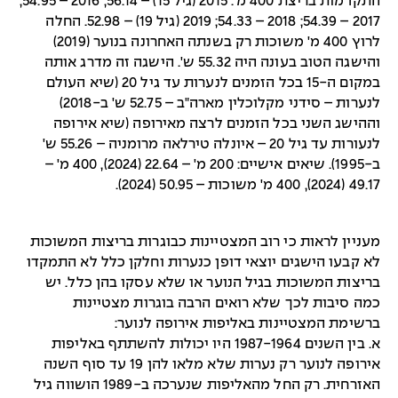
התקדמות בריצת 400 מ': 2015 (גיל 15) – 56.14; 2016 – 54.95;
2017 – 54.39; 2018 – 54.33; 2019 (גיל 19) – 52.98. החלה
לרוץ 400 מ' משוכות רק בשנתה האחרונה בנוער (2019)
והישגה הטוב בעונה היה 55.32 ש'. הישגה זה מדרג אותה
במקום ה-15 בכל הזמנים לנערות עד גיל 20 (שיא העולם
לנערות – סידני מקלוכלין מארה"ב – 52.75 ש' ב-2018)
וההישג השני בכל הזמנים לרצה מאירופה (שיא אירופה
לנעורות עד גיל 20 – איונלה טירלאה מרומניה – 55.26 ש'
ב-1995). שיאים אישיים: 200 מ' – 22.64 (2024), 400 מ' –
49.17 (2024), 400 מ' משוכות – 50.95 (2024).
מעניין לראות כי רוב המצטיינות כבוגרות בריצות המשוכות
לא קבעו הישגים יוצאי דופן כנערות וחלקן כלל לא התמקדו
בריצות המשוכות בגיל הנוער או שלא עסקו בהן כלל. יש
כמה סיבות לכך שלא רואים הרבה בוגרות מצטיינות
ברשימת המצטיינות באליפות אירופה לנוער:
א. בין השנים 1987-1964 היו יכולות להשתתף באליפות
אירופה לנוער רק נערות שלא מלאו להן 19 עד סוף השנה
האזרחית. רק החל מהאליפות שנערכה ב-1989 הושווה גיל