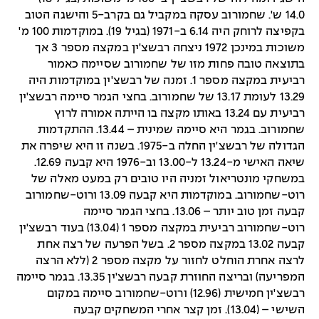
14.0 ש'. שחמורוב עסקה במקביל גם בקרב-5 והישגה הטוב
בקפיצה לרוחק היה 6.14 ב-1971 (בגיל 19). במוקדמות 100 מ'
משוכות במינכן 1972 ניצחה רבשצ'ין במקצה מספר 3 אך
בתוצאה טובה פחות מזו של שחמורוב שסיימה כאמור
רביעית במקצה מספר 1. זמנה של רבשצ'ין במוקדמות היה
13.29 לעומת 13.17 של שחמורוב. בחצי הגמר סיימה רבשצ'ין
רביעית עם 13.24 באותו מקצה בו הייתה אמורה לרוץ
שחמורוב. בגמר היא סיימה שמינית – 13.44. ההתקדמות
הגדולה של רבשצ'ין החלה ב-1975. בשנה זו היא שיפרה את
שיאה האישי מ-13.24 ל-13.00 וב-1976 היא קבעה 12.69.
במשחקי מונטריאול זמניה היו טובים רק במעט מאלה של
רוט-שחמורוב. במוקדמות היא קבעה 13.09 ורוט-שחמורוב
קבעה זמן טוב יותר – 13.06. בחצי הגמר סיימה
רוט-שחמורוב רביעית במקצה מספר 1 (13.04) בעוד רבשצ'ין
קבעה 13.02 במקצה מספר 2. בשל הפרעה של רצה אחת
לרצה אחרת הוחלט לחזור על מקצה מספר 2 (ללא הרצה
המפריעה) ובריצה החוזרת קבעה רבשצ'ין 13.35. בגמר סיימה
רבשצ'ין חמישית (12.96) ורוט-שחמורוב סיימה במקום
השישי – (13.04). זמן קצר אחרי המשחקים קבעה