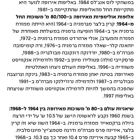
במשחקי לוס אנג'לס 1984. באליפות אירופה לנוער היא
מתקיימת החל מהאליפות שהתקיימה ב-1981.
אלופות אולימפיות מאירופה ב-80/100 מ' משוכות החל
מ-1964
: קרין בלצר מגרמניה ב-1964 (היא הייתה ממזרח
גרמניה אך ב-1964 הופיעה גרמניה במשלחת מאוחדת של
המזרח והמערב), אנלי ארהרדט ממזרח גרמניה ב-1972,
יוהאנה קלר-שאלר ממזרח גרמניה ב-1976, ורה קומיסובה
מברה"מ ב-1980, יורדנקה דונקובה מבולגריה ב-1988,
פרסקייבי (וולה) פטולידו מיוון ב-1992 ולודמילה אנקוויסט
משוודיה ב-1996. באליפות העולם ניצחו האתלטיות
מאירופה: בטינה יאהן ממזרח גרמניה ב-1983, גינקה זגרוצבה
מבולגריה ב-1987 ולודמילה נרוז'ילנקו מברה"מ ב-1991
שהפכה בהמשך להיות לודמילה אנקוויסט משוודיה שניצחה
באליפות 1997.
שיאניות עולם ב-80 מ' משוכות מאירופה בין 1964 ל-1968:
בשנת 1960 נקבע לראשונה הישג של 10.5 ש' על ידי הרצה
גיזלה ברקמאייר ממזרח גרמניה. ב-1964 השוו שיא זה קרין
בלצר, אירינה פרס מברה"מ ודרגה סטמצ'יץ' מיוגוסלביה.
ב-1965 קבעה אירינה פרס 10.4 ואחר כך גם 10.3. ב-1968