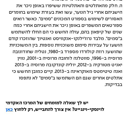
ה. חלק מהאתלטים והאתלטיות ששיפרו באופן ניכר את
הישגיהם אחרי גיל הנוער, עשו זאת בעזרת שימוש בחומרים
האסורים לשימוש בספורט המכונים "סמים". כאשר רואים
ספורטאים המשפרים באופן ניכר את הישגיהם אחרי כמה
שנים של קיפאון בהם, עולה החשש כי הם החלו להשתמש
ב"סמים". מלבד נרוז'ילנקו-אנקוויסט ואנטיוך שהוזכרו קודם
הושעו על עבירות סימום משוכניות נוספות. בין המשוכניות
שהושעו: רוזה קולורדו מספרד ב-1980, נטליה שחודונובה
מרוסיה ב-1996, סווטלנה לוחובה מרוסיה ב-2001, נווין
יאניט מטורקיה ב-2012, יוליה קונדקובה מרוסיה ב-2013
ואנה טיטימטס מאוקראינה ב-2013. קיים כמובן החשש כי
אתלטים אחרים שגם הם השתמשו ב"סמים" לא נתפסו
בבדיקות.
יש לך שאלה למומחים של המרכז האקדמי
לוינסקי-וינגייט? אין צורך להתבייש, רק ללחוץ
כאן