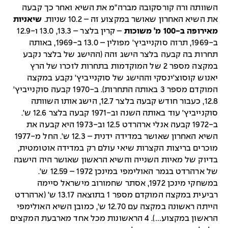
השוותה ורה קורסקובה מברה"מ את השיא ואחר כך קבעה
את השיא האחרון שאושר במקצוע זה – 10.2 שניות.
שיאניות
מאירופה ב-100 מ' משוכות
– קרין בלצר – 13.3, 13.0 ו-12.9
ב-1969, תרזה סוקנייביץ' מפולין – 13.0 ב-1969, באותה
תחרות בה קבעה בלצר הישג זהה (ההישג של בלצר נקבע
במקצה מספר 2 של המוקדמות בתחרות לזכרו של הרץ
יאנוש קוסוצ'ינסקי וההישג של סוקנייביץ' נקבע במקצה
המוקדם מספר 3 באותה התחרות). ב-1970 קבעה סוקנייביץ'
12.8, כעבור חודש קבעה בלצר 12.7, הישג אותו השוותה
סוקנייביץ' עוד באותה השנה וב-1971 קבעה בלצר 12.6 ש'.
ב-1972 קבעה אנלי ארהרדט 12.5 וב-1973 היא קבעה את
השיא האחרון שאושר במדידה ידנית – 12.3 ש'. החל מ-1977
מוכרים בריצות הקצרות שיאי עולם רק במדידה אוטומטית,
בדיוק של מאיות השנייה והשיא הראשון שאושר היה הישגה
של ארהרדט בגמר האולימפי במינכן 1972 – 12.59 ש'.
במשחקי מינכן 1972, אסתר שחמורוב מישראל סיימה
רביעית במקצה המוקדם מספר 1 בתוצאה 13.17 ש' (ארהרדט
הייתה ראשונה במקצה עם 12.70 ש', כמובן השיא האולימפי
הראשון במקצוע…). 4 הראשונות מכל אחד מארבעת המקצים