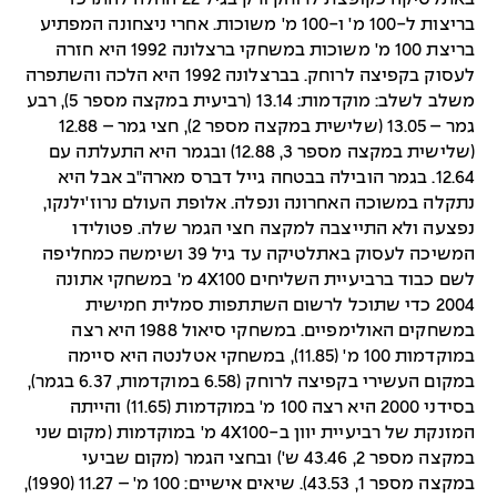
בריצות ל-100 מ' ו-100 מ' משוכות. אחרי ניצחונה המפתיע
בריצת 100 מ' משוכות במשחקי ברצלונה 1992 היא חזרה
לעסוק בקפיצה לרוחק. בברצלונה 1992 היא הלכה והשתפרה
משלב לשלב: מוקדמות: 13.14 (רביעית במקצה מספר 5), רבע
גמר – 13.05 (שלישית במקצה מספר 2), חצי גמר – 12.88
(שלישית במקצה מספר 3, 12.88) ובגמר היא התעלתה עם
12.64. בגמר הובילה בבטחה גייל דברס מארה"ב אבל היא
נתקלה במשוכה האחרונה ונפלה. אלופת העולם נרוז'ילנקו,
נפצעה ולא התייצבה למקצה חצי הגמר שלה. פטולידו
המשיכה לעסוק באתלטיקה עד גיל 39 ושימשה כמחליפה
לשם כבוד ברביעיית השליחים 4X100 מ' במשחקי אתונה
2004 כדי שתוכל לרשום השתתפות סמלית חמישית
במשחקים האולימפיים. במשחקי סיאול 1988 היא רצה
במוקדמות 100 מ' (11.85), במשחקי אטלנטה היא סיימה
במקום העשירי בקפיצה לרוחק (6.58 במוקדמות, 6.37 בגמר),
בסידני 2000 היא רצה 100 מ' במוקדמות (11.65) והייתה
המזנקת של רביעיית יוון ב-4X100 מ' במוקדמות (מקום שני
במקצה מספר 2, 43.46 ש') ובחצי הגמר (מקום שביעי
במקצה מספר 1, 43.53). שיאים אישיים: 100 מ' – 11.27 (1990),