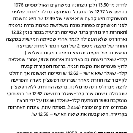
לרדת מ-13.50 ולכן ניצחונה במשחקים האולימפיים 1976
בהישג של 12.77 ש' התקבל כהפתעה גדולה למרות שלפני
המשחקים היא קבעה שיא אישי של 12.99 ש'. היא נחשבה
לפני המשחקים כפחות טובה משלושת נציגות מזרח גרמניה
(האחרות היו גודרון ברנד שסיימה רביעית בגמר בזמן 12.82
וארהרדט שלא העפילה לגמר אחרי שסיימה חמישית במקצה
החוזר של מקצה מספר 2 של חצי הגמר למרות שבריצה
הראשונה של מקצה זה היא סיימה במקום השלישי).
קלר-שאלר ניצחה גם באליפות אירופה 1978, אחרי שנאלצה
לרוץ פעמיים את מקצה הגמר. בריצה המקורית קבעה
קלר-שאלר שיא אישי – 12.62 ש וסיימה ראשונה אך הוחלט
לקיים ריצה חוזרת מאחר שגרזינה רפשצ'ין מעדה והפריעה
לרצה מברה"מ נינה מרגולינה. בריצה החוזרת, ללא רפשצ'ין
שנפסלה, ניצחה שוב קלר-שאלר בתוצאה 12.62 ש'. במשחקי
מוסקבה 1980 הופתעה קלר-שאלר (12.56) על ידי הרצה
מברה"מ ורה קומיסובה (12.56). באותה עונה, עונתה האחרונה
בקריירה, היא קבעה את שיאה האישי – 12.56 ש'.