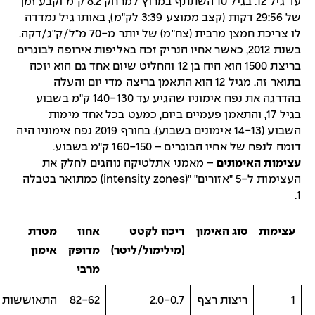
עד גיל 12. בגיל 10 השתתף במרוץ למרחק 8.2 ק"מ וקבע זמן
של 29:56 דקות (קצב ממוצע 3:39 לק"מ), באותו גיל נמדדה
לו צריכת חמצן מרבית (צח"מ) של יותר מ-70 מ"ל/ק"ג/דקה.
בשנת 2012, כאשר אחיו הנריק זכה באליפות אירופה לבוגרים
בריצת 1500 הוא היה בן 12 והחליט שיום אחד גם הוא יזכה
בתואר זה. מגיל 12 הוא התאמן בריצה מדי יום והעלה
בהדרגה את נפח אימוניו שהגיע עד 140-130 ק"מ בשבוע
בגיל 17, והתאמן פעמיים ביום, כמעט בכל אחד מימות
השבוע (14-13 אימונים בשבוע). בחורף 2019 נפח אימוניו היה
דומה לנפח של אחיו הבוגרים – 160-150 ק"מ בשבוע.
עצימות האימונים
– מאמני אתלטיקה נוהגים לחלק את
העצימות ל-5 "אזורים" "(intensity zones) כמתואר בטבלה
1.
עצימות
סוג האימון
ריכוז לקטט
אחוז
מטרת
(מילימול/ליטר)
מדופק
אימון
מרבי
1
ריצות רצף
2.0-0.7
82-62
התאוששות