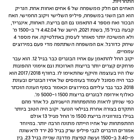
התחרויות.
האחים הם חלק ממשפחה של 6 אחים ואחות אחת. הנריק
הוא הבן השני במשפחה, פיליפ השלישי ויקוב החמישי. האח
הבכור ואח מספר 4 התאמנו גם הם בריצה. האחות, אינגריד,
קבעה בגיל 15, בשנת 2021, הישג של 4:42.04 ד' ב-1500 מ'
ולא המשיכה יותר מאוחר לעסוק באתלטיקה. אח מספר 4
שיחק כדורגל. אם המשפחה השתתפה מדי פעם במירוצים
עממיים.
יקוב החל להתאמן עם אחיו הבוגרים כבר בגיל 12. הוא עבר
מרחקים קצרים יותר בריצות הארוכות וגם אימוני ההפוגות
שלו היו בעוצמה והיקף שהתאימו לו. בחורף 2017/2018 הוא
כבר היה מסוגל לעמוד בעומסים של אחיו הבוגרים ובעונת
2018 כבר גבר עליהם במירוצים וכאמור בסוף העונה הוכתר
כאלוף אירופה לבוגרים בריצות 1500 ו-5000 מ'.
כפי שניתן לראות מהתפתחות הישגיהם, כל אחד מהם
התקדם בצורה אחרת בגילאי הנוער. יקוב היה הטוב ביותר
בגילו בנורווגיה בריצת 1500 מ' החל מגיל 13 אולם
ההתפתחות של אחיו הייתה מתונה הרבה יותר. במיוחד
אמורים הדברים לגבי פיליפ שרק בגיל 20 ירד לראשונה
מ-3:40 ב-1500 ועשה קפיצת מדרגה שנייה בגיל 23. בין