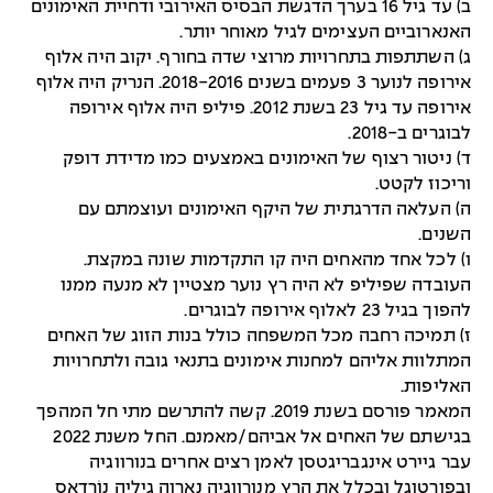
ב) עד גיל 16 בערך הדגשת הבסיס האירובי ודחיית האימונים
האנארוביים העצימים לגיל מאוחר יותר.
ג) השתתפות בתחרויות מרוצי שדה בחורף. יקוב היה אלוף
אירופה לנוער 3 פעמים בשנים 2018-2016. הנריק היה אלוף
אירופה עד גיל 23 בשנת 2012. פיליפ היה אלוף אירופה
לבוגרים ב-2018.
ד) ניטור רצוף של האימונים באמצעים כמו מדידת דופק
וריכוז לקטט.
ה) העלאה הדרגתית של היקף האימונים ועוצמתם עם
השנים.
ו) לכל אחד מהאחים היה קו התקדמות שונה במקצת.
העובדה שפיליפ לא היה רץ נוער מצטיין לא מנעה ממנו
להפוך בגיל 23 לאלוף אירופה לבוגרים.
ז) תמיכה רחבה מכל המשפחה כולל בנות הזוג של האחים
המתלוות אליהם למחנות אימונים בתנאי גובה ולתחרויות
האליפות.
המאמר פורסם בשנת 2019. קשה להתרשם מתי חל המהפך
בגישתם של האחים אל אביהם/מאמנם. החל משנת 2022
עבר גיירט אינגבריגטסן לאמן רצים אחרים בנורווגיה
ובפורטוגל ובכלל את הרץ מנורווגיה נַארְוֶה גִילְיֶה נוֹרְדָאס