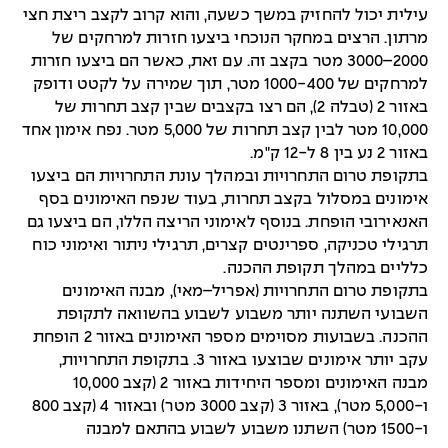
עילית יכול להחזיק במשך כשעה, והוא קרוב לקצב ריצת חצי
מרתון. הרצים במחקר הנוכחי ביצעו חזרות למרחקים של
2000–3000 מטר בקצב זה. עם זאת, כאשר הם ביצעו חזרות
למרחקים של 1000-400 מטר, תוך שמירה על לקטט ודופק
באזור 2 (טבלה 2), הם רצו בקצבים שבין קצב תחרות של
10,000 מטר לבין קצב תחרות של 5,000 מטר. נפח אימון אחד
באזור 2 נע בין 8 ל-12 ק"מ.
בתקופת טרום התחרויות ובמהלך עונת התחרויות הם ביצעו
אימונים במסלול בקצב תחרות, בעוד שנפח האימונים בסף
האנאירובי הופחת. בנוסף לאימוני הריצה הללו, הם ביצעו גם
תרגילי טכניקה, ספרינטים קצרים, תרגילי ניתור ואימוני כוח
כלליים במהלך תקופת ההכנה.
בתקופת טרום התחרויות (אפריל–מאי), מבנה האימונים
השבועי השתנה יותר משבוע לשבוע בהשוואה לתקופת
ההכנה. בשבועות מסוימים מספר האימונים באזור 2 הופחת
עקב יותר אימונים שבוצעו באזור 3. בתקופת התחרויות,
מבנה האימונים ומספר היחידות באזור 2 (קצב 10,000
ו-5,000 מטר), באזור 3 (קצב 3000 מטר) ובאזור 4 (קצב 800
ו-1500 מטר) השתנו משבוע לשבוע בהתאם למבנה