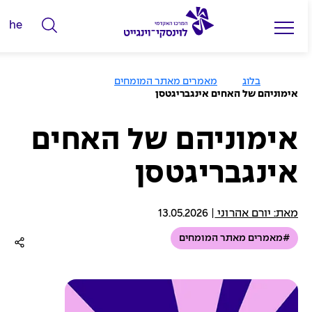
he
ה
ק
ל
ע
בלוג
מאמרים מאתר המומחים
מ
ד
אימוניהם של האחים אינגבריגטסן
ו
מ
ד
ה
י
ב
אימוניהם של האחים
י
ל
ת
אינגבריגטסן
י
ם
ל
מאת: יורם אהרוני
|
13.05.2026
ח
#מאמרים מאתר המומחים
י
פ
ו
ש