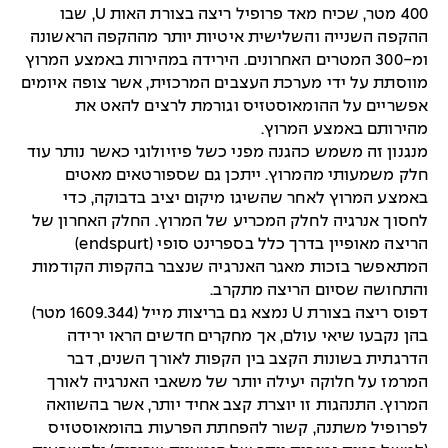
400 מטר, שכיח מאד פרופיל ריצה בצורת האות U, שבו
ההקפה השנייה והשלישית איטיות יותר מההקפה הראשונה
ומ-300 המטרים האחרונים. הירידה במהירות באמצע המרוץ
מווסתת על ידי מערכת העצבים המרכזית, אשר צופה איומים
אפשריים על ההומאוסטזיס וגורמת לרצים להאט את
מהירותם באמצע המרוץ.
מנגנון זה משמש כהגנה מפני כשל פיזיולוגי כאשר נותר עוד
חלק משמעותי מהמרוץ. ייתכן גם שספורטאים מאטים
באמצע המרוץ לאחר שהשיגו מיקום יציב בדבוקה, כדי
לחסוך אנרגיה לחלק המכריע של המרוץ. החלק האחרון של
הריצה מאופיין בדרך כלל בספרינט סופי (endspurt)
המתאפשר בזכות מאגר האנרגיה שנצבר בהקפות הקודמות
והתחושה שסיום הריצה מתקרב.
דפוס ריצה בצורת U נמצא גם בריצות מייל (1609.344 מטר)
בהן נקבעו שיאי עולם, אך מחקרים חדשים הראו ירידה
הדרגתית בשונות הקצב בין הקפות לאורך השנים, דבר
המרמז על חלוקה יעילה יותר של משאבי האנרגיה לאורך
המרוץ. התנהגות זו יוצרת קצב אחיד יותר, אשר בהשוואה
לפרופיל משתנה, קשור להפחתת הפרעות בהומאוסטזיס