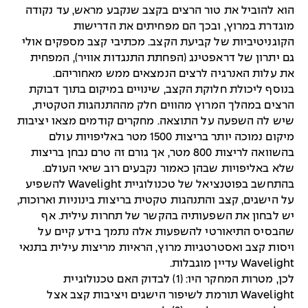
הוא להוביל את טור הרצים בקצב שנקבע מראש, עד נקודה
מוגדרת במרוץ, ובכך הם מפחיתים את הדרישות
הקוגניטיביות של קביעת הקצב. מכתיבי קצב מספקים אולי
גם יתרון של דראפטינג (הפחתת התנגדות אוויר), המפחית
את עלות האנרגיה לרצים הנמצאים ממש מאחוריהם.
בנוסף ליכולת חלוקת הקצב, שינויים במיקום בתוך דבוקת
הרצים במהלך המרוץ מהווים חלק מההתנהגות הטקטית,
שיש לה השפעה על התוצאה. מחקרים קודמים מצאו יציבות
מיקום נמוכה יותר בריצות 1500 מטר באליפויות עולם
בהשוואה לריצות 800 מטר, אך גורם זה טרם נבחן בריצות
שלא באליפויות שבהן כאמור נקבעים רוב שיאי העולם.
בהתחשב בפוטנציאל של טכנולוגיית Wavelight להשפיע
על הישגים, קצב והתנהגות טקטית בריצות בינוניות וארוכות,
יש לבחון את השפעותיה בהקשר של תחרות עילית. אף
שהבסיס התיאורטי להשפעות אלה נתמך בידע קיים על
ויסות קצב ואסטרטגיות מרוץ, הראיות מריצות עילית בתנאי
Wavelight עדיין מוגבלות.
לכן, מטרות המחקר היו: (1) לבדוק האם טכנולוגיית
Wavelight תורמת לשיפור הישגים ויציבות קצב אצל