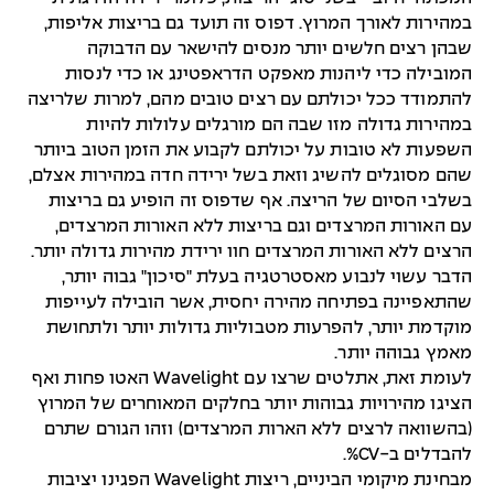
במהירות לאורך המרוץ. דפוס זה תועד גם בריצות אליפות,
שבהן רצים חלשים יותר מנסים להישאר עם הדבוקה
המובילה כדי ליהנות מאפקט הדראפטינג או כדי לנסות
להתמודד ככל יכולתם עם רצים טובים מהם, למרות שלריצה
במהירות גדולה מזו שבה הם מורגלים עלולות להיות
השפעות לא טובות על יכולתם לקבוע את הזמן הטוב ביותר
שהם מסוגלים להשיג וזאת בשל ירידה חדה במהירות אצלם,
בשלבי הסיום של הריצה. אף שדפוס זה הופיע גם בריצות
עם האורות המרצדים וגם בריצות ללא האורות המרצדים,
הרצים ללא האורות המרצדים חוו ירידת מהירות גדולה יותר.
הדבר עשוי לנבוע מאסטרטגיה בעלת "סיכון" גבוה יותר,
שהתאפיינה בפתיחה מהירה יחסית, אשר הובילה לעייפות
מוקדמת יותר, להפרעות מטבוליות גדולות יותר ולתחושת
מאמץ גבוהה יותר.
לעומת זאת, אתלטים שרצו עם Wavelight האטו פחות ואף
הציגו מהירויות גבוהות יותר בחלקים המאוחרים של המרוץ
(בהשוואה לרצים ללא הארות המרצדים) וזהו הגורם שתרם
להבדלים ב-CV%.
מבחינת מיקומי הביניים, ריצות Wavelight הפגינו יציבות