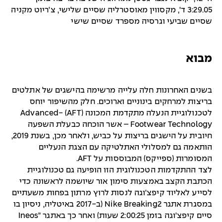
3:29.05 ד', מקסווין מאוסטרליה שסיים שלישי, צ'ריוט מקניה
שסיים שביעי וגרסיה מספרד שסיים שישי
מבוא
בשנים האחרונות חלה עלייה מרשימה בהישגים של אתלטים
בריצות למרחקים בינוניים וארוכים. חלק מהשיפור יוחס
לטכנולוגיית הנעלה מתקדמת המכונה (AFT) -Advanced
Footwear Technology – אשר הוכחה כבעלת השפעה
חיובית על הישגים בריצות על כביש, ולאחר מכן, בשנת 2019,
הותאמה גם למסלולי האתלטיקה עם הצגת הנעליים
המסומרות (ספייקס) המבוססות על AFT.
לצד ההתקדמות הטכנולוגית הזו הופיעה גם טכנולוגיית
הכתבת הקצב באמצעות סימון אור שיושמה לראשונה כדי
לסייע לאליוד קיפצ'וגה לנסות לרוץ מרתון בפחות משעתיים
במסגרת אתגר Nike Breaking2 (ב-2017 באיטליה, ניסיון בו
סיים קיפצ'וגה בזמן 2:00:25 שעות) ואחר כך באתגר "Ineos