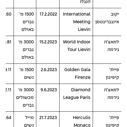
הנגלו
יקוב
International
17.2.2022
1500 מ'
:30.60
אינגבריגטסן
Meeting
גברים
Lievin
באולם
למאצ’ה
World Indoor
15.2.2023
3000 מ'
7:23.81
גירמה
Tour Lievin
גברים
באולם
פיית'
Golden Gala
2.6.2023
1500 מ'
3:49.11
קיפיגון
Firenze
נשים
למאצ’ה
Diamond
9.6.2023
3000 מ'
7:52.11
גירמה
League Paris
מכשולים
גברים
פיית'
Herculis
21.7.2023
מייל
:07.64
קיפיגון
Monaco
נשים