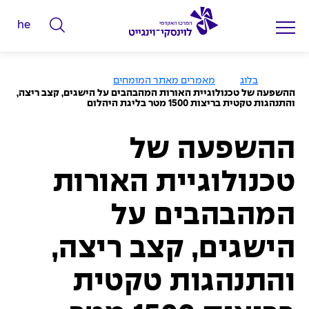
he
ה
ק
ל
ע
בלוג
מאמרים מאתר המומחים
מ
ד
ההשפעה של טכנולוגיית האורות המהבהבים על הישגים, קצב ריצה,
ו
והתנהגות טקטית בריצות 1500 מטר בליגת היהלום
מ
ד
ה
י
ב
י
ההשפעה של
ל
ת
י
טכנולוגיית האורות
ם
ל
המהבהבים על
ח
י
הישגים, קצב ריצה,
פ
והתנהגות טקטית
ו
ש