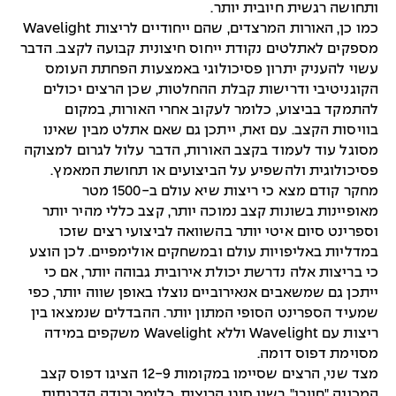
ותחושה רגשית חיובית יותר.
כמו כן, האורות המרצדים, שהם ייחודיים לריצות Wavelight
מספקים לאתלטים נקודת ייחוס חיצונית קבועה לקצב. הדבר
עשוי להעניק יתרון פסיכולוגי באמצעות הפחתת העומס
הקוגניטיבי ודרישות קבלת ההחלטות, שכן הרצים יכולים
להתמקד בביצוע, כלומר לעקוב אחרי האורות, במקום
בוויסות הקצב. עם זאת, ייתכן גם שאם אתלט מבין שאינו
מסוגל עוד לעמוד בקצב האורות, הדבר עלול לגרום למצוקה
פסיכולוגית ולהשפיע על הביצועים או תחושת המאמץ.
מחקר קודם מצא כי ריצות שיא עולם ב-1500 מטר
מאופיינות בשונות קצב נמוכה יותר, קצב כללי מהיר יותר
וספרינט סיום איטי יותר בהשוואה לביצועי רצים שזכו
במדליות באליפויות עולם ובמשחקים אולימפיים. לכן הוצע
כי בריצות אלה נדרשת יכולת אירובית גבוהה יותר, אם כי
ייתכן גם שמשאבים אנאירוביים נוצלו באופן שווה יותר, כפי
שמעיד הספרינט הסופי המתון יותר. ההבדלים שנמצאו בין
ריצות עם Wavelight וללא Wavelight משקפים במידה
מסוימת דפוס דומה.
מצד שני, הרצים שסיימו במקומות 12-9 הציגו דפוס קצב
המכונה "חיובי" בשני סוגי הריצות, כלומר ירידה הדרגתית