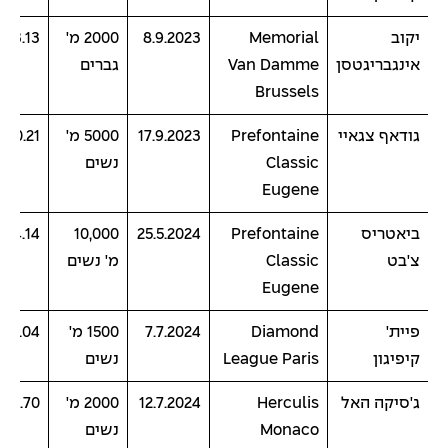
יקוב
Memorial
8.9.2023
2000 מ'
:43.13
אינגבריגטסן
Van Damme
גברים
Brussels
גודאף צגאיי
Prefontaine
17.9.2023
5000 מ'
4:00.21
Classic
נשים
Eugene
ביאטריס
Prefontaine
25.5.2024
10,000
:54.14
צ'בט
Classic
מ' נשים
Eugene
פיית'
Diamond
7.7.2024
1500 מ'
:49.04
קיפיגון
League Paris
נשים
ג'סיקה האל
Herculis
12.7.2024
2000 מ'
5:19.70
Monaco
נשים