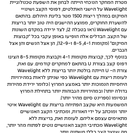
מטרת המחקר הנוכחי הייתה לבחון את השפעת טכנולוגיית
Wavelight על הישגי האתלטים, דפוסי הקצב ושינויי
המיקום במהלך ריצות 1500 מטר בליגת היהלום. בהתאם
להשערת החוקרים, ממוצע ההישגים היה טוב יותר בריצות
עם Wavelight (ראו בטבלה 2), לצד ירידה במקדם השונות
של הקצב. הבדלים אלה הופיעו באופן עקבי בכל "קבוצות
המיקום" (מקומות 4-1, 8-5 ו-12-9), הן אצל הנשים והן אצל
הגברים.
בנוסף לכך, קבוצות מקומות 4-1 וקבוצת מקומות 8-5 הציגו
דפוס קצב בצורת U בהתאם למחקרים קודמים. עם זאת,
צורת ה- U הייתה בולטת יותר בריצות ללא Wavelight
לעומת ריצות עם Wavelight כפי שניתן לראות במהירויות
היחסיות הנמוכות יותר באמצע המרוץ (כלומר ירידת מהירות
גדולה יותר) ובמהירויות הגבוהות יותר בתחילת המרוץ
ובסיומו (ספרינט סיום מהיר יותר).
המשמעות היא שקצב הפתיחה בריצות עם Wavelight איטי
יותר ומוכתב על ידי האורות, ומכתיבי הקצב האנושיים
מתאימים עצמם אליהם. לעומת זאת, בריצות ללא
Wavelight מכתיבי הקצב האנושיים נוטים לפתוח מהר יותר,
מה שיוצר קצב כללי משתנה יותר.