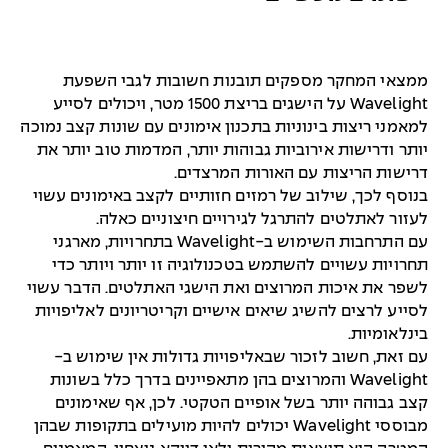
ממצאי המחקר מספקים תובנות חשובות לגבי השפעת
Wavelight על הישגים בריצת 1500 מטר, ויכולים לסייע
למאמני ריצות בינוניות בתכנון אימונים עם שונות קצב נמוכה
יותר ודרישות אירוביות גבוהות יותר, המדמות טוב יותר את
דרישות הריצות עם האורות המרצדים.
בנוסף לכך, שילוב של רמזים חזותיים לקצב באימונים עשוי
לעזור לאתלטים להתרגל לגירויים חיצוניים כאלה.
עם התרחבות השימוש ב-Wavelight בתחרויות, מארגני
תחרויות עשויים להשתמש בטכנולוגיה זו יותר ויותר כדי
לשפר את איכות המרוצים ואת הישגי האתלטים. הדבר עשוי
לסייע לרצים להשיג שיאים אישיים וקריטריונים לאליפויות
בינלאומיות.
עם זאת, חשוב לזכור שבאליפויות גדולות אין שימוש ב-
Wavelight והמרוצים בהן מתאפיינים בדרך כלל בשונות
קצב גבוהה יותר בשל אופיים הטקטי. לכן, אף שאימונים
מבוססי Wavelight יכולים להיות מועילים בתקופות שבהן