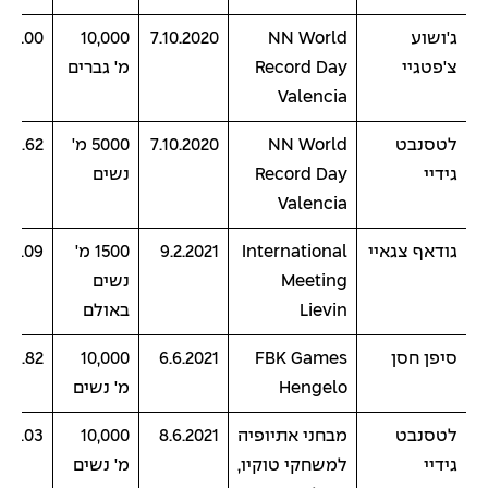
ג'ושוע
NN World
7.10.2020
10,000
6:11.00
צ'פטגיי
Record Day
מ' גברים
Valencia
לטסנבט
NN World
7.10.2020
5000 מ'
:06.62
גידיי
Record Day
נשים
Valencia
גודאף צגאיי
International
9.2.2021
1500 מ'
:53.09
Meeting
נשים
Lievin
באולם
סיפן חסן
FBK Games
6.6.2021
10,000
:06.82
Hengelo
מ' נשים
לטסנבט
מבחני אתיופיה
8.6.2021
10,000
:01.03
גידיי
למשחקי טוקיו,
מ' נשים