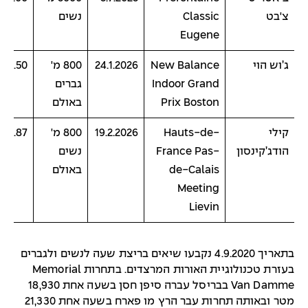
צ'בט
Classic
נשים
Eugene
ג’וש הוי
New Balance
24.1.2026
800 מ'
1:42.50
Indoor Grand
גברים
Prix Boston
באולם
קילי
Hauts-de-
19.2.2026
800 מ'
1:54.87
הודג’קינסון
France Pas-
נשים
de-Calais
באולם
Meeting
Lievin
בתאריך 4.9.2020 נקבעו שיאים בריצת שעה לנשים ולגברים
בעזרת טכנולוגיית האורות המרצדים. בתחרות Memorial
Van Damme בבריסל עברה סיפן חסן בשעה אחת 18,930
מטר ובאותה תחרות עבר הרץ מו פארח בשעה אחת 21,330