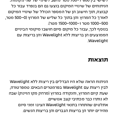
לשישי בין 600 ל-700 מטר נחשב לשינוי של שני מקומות.
הניתוחים של שינויי המיקום בוצעו גם הם בנפרד עבור כל
קבוצה, תוך חישוב הן של המספר הכולל של שינויי המיקום
לאורך כל המרוץ והן בתוך כל שליש של המרוץ (0–500 מטר,
500–1000 מטר ו-1000–1500 מטר).
בנוסף לכך, עבור כל מיקום סיום חושבו מיקומי הביניים
הממוצעים הן בריצות ללא Wavelight והן בריצות עם
Wavelight.
תוצאות
הניתוח הראה שלא היו הבדלים בין ריצות ללא Wavelight
לבין ריצות עם Wavelight בפרמטרים הבאים: טמפרטורה,
שעת קיום המרוץ, והנקודה במרוץ (מרחק מקו הזינוק) שבה
לא נותרו כבר מכתיבי קצב אנושיים.
אתלטים שהתחרו בתנאי Wavelight הציגו זמני סיום
מהירים יותר הן בריצות הגברים והן בריצות הנשים.