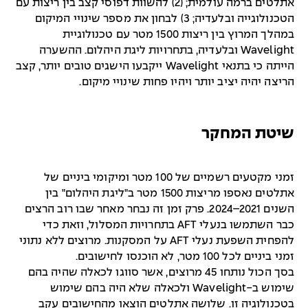
אתלטים ברמה עולמית; (2) להשוות דפוסי קצב בין ריצות עם
הטכנולוגייה ובלעדיה; 3) לבחון את מספר שינויי המיקום
במהלך המרוץ בין ריצות 1500 מטר עם טכנולוגיית
Wavelight ובלעדיה, בתחרויות ליגת היהלום. ההשערה
הייתה כי בתנאי Wavelight ייקבעו הישגים טובים יותר, קצב
הריצה יהיה יציב יותר ויהיו פחות שינויי מיקום.
שיטת המחקר
זמני מקטעים רשמיים של 100 מטר ומיקומי ביניים של
אתלטים נאספו מריצות 1500 מטר ב"ליגת היהלום" בין
השנים 2021–2024. פרק זמן זה נבחר מאחר שבו רוב הרצים
כבר השתמשו בנעלי AFT בתחרויות המסלול, וזאת כדי
להפחית השפעת נעלי AFT על המסקנות. מרוצים ללא נתוני
זמני ביניים לכל 100 מטר, לא הוכנסו לחישובים.
בסך הכול נותחו 45 מרוצים, אשר סווגו לכאלה שהיה בהם
שימוש ב-Wavelight ולכאלה שלא היה בהם שימוש
בטכנולוגיה זו. שלושה אתלטים הוצאו מהחישובים עקב