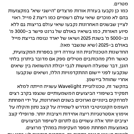
מטרים.
כמו כן נקבעו בעזרת אורות מרצדים "הישגי שיא" במקצועות
בהם לא מוכרים שיאי עולם רשמיים כמו ריצת 2 מייל. ראוי
לציין שבשנים האחרונות נקבעו שיאי עולם בריצות גם ללא
סיוע האורות, כמו בשיאיו באולם של גרנט פישר ב-3000 מ'
וב-5000 מ' בשנת 2025 ושיאו של יארד נגוסה בריצת מייל
באולם ב-2025 (שיא שנשבר מאז).
החדשנות הטכנולוגית הזו עוררה דיון בספרות המקצועית,
כאשר חלק מהכותבים מטילים ספק אם מדובר ביתרון בלתי
הוגן, דבר שמעלה חששות לגבי יכולת ההשוואה בין שיאים
שנקבעו לפני יישום ההתקדמויות הללו, ושיאים שנקבעו
אחרי שהוחל ביישמן.
בהקשר זה, טכנולוגיית Wavelight עשויה הייתה למלא
תפקיד בשיפורי הביצועים המשמעותיים שנצפו בקרב רצים
למרחקים בינוניים וארוכים בשנים האחרונות, על ידי הפחתת
העומס הקוגניטיבי הנדרש לשמירה על קצב נתון והקלה על
אימוץ אסטרטגיות ריצה אחידות ויציבות יותר. פרופילי קצב
יציבים יותר אלה עשויים גם לתרום לשיפור הביצועים
באמצעות הפחתת מספר העקיפות במהלך מרוצים.