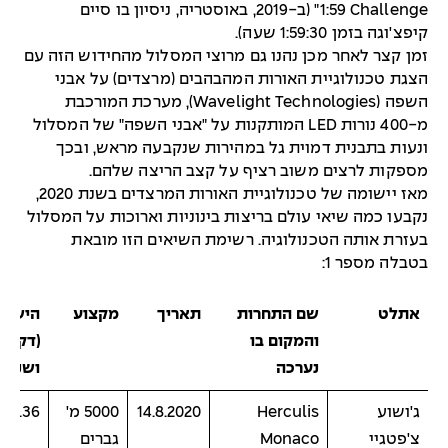
1:59 Challenge" (ב-2019, באוסטריה, ניסיון בו סיים
קיפצ'וגה בזמן 1:59:30 שעה).
זמן קצר לאחר מכן נהנו גם מרוצי המסלול מהחידוש הזה עם
הצגת טכנולוגיית האורות המהבהבים (מרצדים) על אבני
השפה (Wavelight Technologies), מערכת המורכבת
מ-400 נורות LED המותקנות על "אבני השפה" של המסלול
ונעות בתבנית דמוית גל במהירות שנקבעה מראש, ובכך
מספקות לרצים משוב רציף על קצב הריצה שלהם.
מאז יישומה של טכנולוגיית האורות המרצדים בשנת 2020,
נקבעו כמה שיאי עולם בריצות בינוניות וארוכות על המסלול
בעזרת אותה הטכנולוגיה. רשימת השיאים הזו מובאת
בטבלה מספר 1:
אתלט
שם התחרות
תאריך
מקצוע
הישג
והמקום בו
(דקות
נערכה
ושניות
ג'ושוע
Herculis
14.8.2020
5000 מ'
:35.36
צ'פטגיי
Monaco
גברים