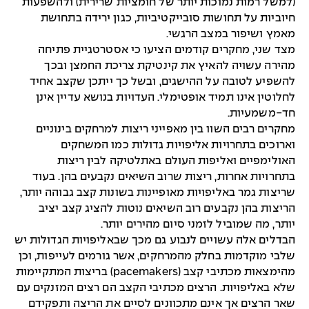
(למשל רמות נמוכות יותר של חומציות שרירית) ולהשפעות
חיוביות על תחושות סובייקטיביות, כגון ירידה בתחושת
מאמץ ושיפור במצב הרגשי.
מצד שני, מחקרים קודמים הציעו כי אסטרטגיית פתיחה
מהירה עשויה להאיץ את קינטיקת צריכת החמצן ובכך
להשפיע לטובה על ההישגים, ובשל כך ייתכן שקצב אחיד
לחלוטין אינו תמיד אופטימלי. העדויות בנושא עדיין אינן
חד-משמעיות.
מחקרים רבים השוו בין מאפייני ריצות למרחקים בינוניים
וארוכים בתחרויות אליפויות גדולות כמו המשחקים
האולימפיים ואליפות העולם באתלטיקה לבין ריצות
בתחרויות אחרות, ריצות שרוב השיאים נקבעים בהן. בעוד
שריצות גמר באליפויות מאופיינות בשונות קצב גבוהה יותר,
הריצות בהן נקבעים רוב השיאים נוטות להציג קצב יציב
יותר, מה שמוביל לזמני סיום מהירים יותר.
הבדלים אלה עשויים לנבוע גם מכך שבאליפויות הגדולות יש
שלבי מוקדמות בחלק מהמרחקים, אשר גורמים לעייפות, וכן
מהימצאות מכתיבי קצב (pacemakers) בריצות המתקיימות
שלא באליפויות. הרצים מכתיבי הקצב הם רצים המזנקים עם
שאר הרצים אך אינם מתכוונים לסיים את הריצה ותפקידם