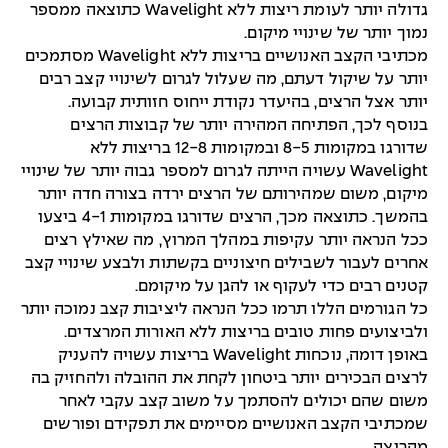
גדולה יותר לעומת ריצות ללא Wavelight כתוצאה ממספר
נמוך יותר של שינויי מיקום.
מכתיבי הקצב האנושיים בריצות ללא Wavelight מסתמכים
יותר על שיקול דעתם, מה שעלול לגרום לשינויי קצב רבים
יותר אצל הרצים, בהיעדר נקודת ייחוס חזותית קבועה.
בנוסף לכך, הפתיחה המהירה יותר של קבוצות הרצים
שדורגו במקומות 8-5 ובמקומות 12-8 בריצות ללא
Wavelight עשויה הייתה לגרום למספר גבוה יותר של שינויי
מיקום, משום שמהירותם של הרצים ירדה בצורה חדה יותר
בהמשך. כתוצאה מכך, הרצים שדורגו במקומות 4-1 ביצעו
ככל הנראה יותר עקיפות במהלך המרוץ, מה שאילץ רצים
אחרים לעבור לשבילים חיצוניים בקשתות ולבצע שינויי קצב
קטנים רבים כדי לעקוף או להגן על מיקומם.
כל הגורמים הללו תרמו ככל הנראה ליציבות קצב נמוכה יותר
ולביצועים פחות טובים בריצות ללא האורות המרצדים.
באופן דומה, נוכחות Wavelight בריצות עשויה להעניק
לרצים הבכירים יותר ביטחון לקחת את ההובלה ולהחזיק בה
משום שהם יכולים להסתמך על משוב קצב עקבי לאחר
שמכתיבי הקצב האנושיים מסיימים את תפקידם ופורשים
מהריצה.