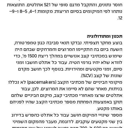
חוסר נתונים, והתקבל מדגם סופי של 521 אתלטים. התוצאות
נותחו לפי המיקומים בסיום הריצות: מקומות 1–4, 5–8 ו-9–
12.
תכנון ומתודולוגיה
בוצע מחקר תצפיתי. נבדקו תנאי סביבה כגון טמפרטורה,
השעה ביום בה התקיימו המרוצים והמרחקים שבהם היה
שימוש במכתיבי קצב אנושיים במהלך ריצת 1500 מ', כדי
לוודא שלא יהיו גורמי הטיה. עבור כל אתלט חושבו זמני
סיום, זמני מקטעים ומהירויות. בנוסף לכך חושב מקדם
שונות של קצב (CV%).
מיקומי הביניים של מכתיבי הקצב (pacemakers) לא נכללו
בניתוח, מאחר שהם לא סיימו את המרוצים. לכן, עבור
אתלטים שרצו מאחורי מכתיבי קצב, מיקום הביניים שלהם
תוקן באמצעות הפחתת מספר מכתיבי הקצב שהיו לפניהם
באותו מקטע.
מספר שינויי המיקום חושב עבור כל אתלט כהפרש בדירוג
בין שני מקטעים עוקבים. לדוגמה, מעבר מהמקום השמיני