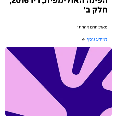
הפינה האולימפית, ריו 2016,
חלק ב'
מאת: יורם אהרוני
למידע נוסף