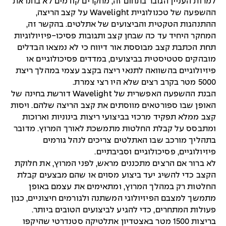
למרות העניין הגובר בתחום זה, מחקרים קודמים לא בחנו את
ההשפעה של טכנולוגיית Wavelight על קצב הריצה,
ההתנהגות הטקטית והביצועים של אתלטים. בהקשר זה,
המחקר היחיד עד כה שבחן קצב ותגובות פסיכו-פיזיולוגיות
תחת הכתבת קצב מבוססת אור דיווח כי לא נמצאו הבדלים
מובהקים סטטיסטית בביצועים, במדדים פסיכולוגיים או
פיזיולוגיים בהשוואה לתנאי ריצה בקצב עצמי במהלך ריצת
5000 מטר בקרב רצים שלא היו רצי צמרת.
הבנת ההשפעה האפשרית של Wavelight דורשת בחינה של
האופן שבו ספורטאים מווסתים את קצב הריצה שלהם. ויסות
קצב ממלא תפקיד מרכזי בביצועי ריצות בינוניות וארוכות
ומתבסס על קבלת החלטות מתמשכת לאורך המרוץ. מדובר
בתהליך מורכב שבו האתלטים צריכים לנהל גורמים
פיזיולוגיים, פסיכולוגיים וסביבתיים.
לא ברור אם הרצים מתכננים מראש, לפני המרוץ, את חלוקת
הקצב כדי להשיג יעד ביצוע מסוים או שהם מבצעים קבלת
החלטות רק במהלך המרוץ, ומתאימים את עצמם באופן
מתמשך למצבם הפיזיולוגי המשתנה ולגורמים חיצוניים, כגון
פעולות המתחרים, כדי להגיע לביצועים הטובים ביותר.
בריצות 1500 מטר באצטדיון אתלטיקה סטנדרטי שהיקפו