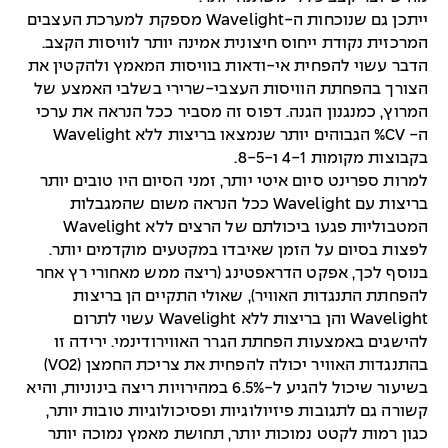
ייתכן גם שנוכחות ה-Wavelight מספקת למערכת העצבים
המרכזית נקודת ייחוס חיצונית אמינה יותר לוויסות הקצב.
הדבר עשוי להפחית אי-ודאות בוויסות המאמץ ולהקטין את
הצורך בהפחתת הוויסות העצבי-שרירי בשלבי האמצע של
המרוץ, כמנגנון הגנה. דפוס זה מסביר ככל הנראה את ערכי
ה- CV% הגבוהים יותר שנמצאו בריצות ללא Wavelight
בקבוצות מקומות 4-1 ו-8-5.
למרות ספרינט סיום איטי יותר, זמני הסיום היו טובים יותר
בריצות עם Wavelight ככל הנראה משום שהמגבלות
המטבוליות פגעו ביכולתם של הרצים ללא Wavelight
לפצות בסיום על הזמן שאיבדו במקטעים מוקדמים יותר.
בנוסף לכך, אפקט הדראפטינג (ריצה ממש מאחורי רץ אחר
להפחתת התנגדות האוויר), שאולי התקיים הן בריצות
Wavelight והן בריצות ללא Wavelight עשוי לתרום
להישגים באמצעות הפחתת הגרר האווירודינמי. ירידה זו
בהתנגדות האוויר יכולה להפחית את צריכת החמצן (VO2)
בשיעור שיכול להגיע ל-6.5% במהירויות ריצה בינוניות, והיא
קשורה גם לתגובות פיזיולוגיות ופסיכולוגיות טובות יותר,
כגון רמות לקטט נמוכות יותר, תחושת מאמץ נמוכה יותר