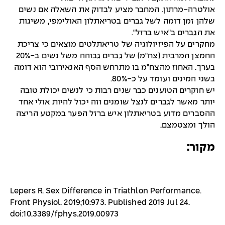
ולטרה-מרתון. המחבר מציע לבדוק את השאלה אם נשים
להן זמן דומה לשל גברים בטריאתלון האולימפי, משיגות
ת הגברים ב"איש ברזל".
חקרים על הפיזיולוגיה של טריאתלטים מוצאים כי צריכת
החמצן המרבית (צח"מ) של גברים גבוהה משל נשים ב-20%
ערך. האחוז מהצח"מ בו מתרחש הסף האנאירובי הוא דומה
שני המינים ועומד על כ-80%.
ש חוקרים הטוענים כבר שנים רבות כי לנשים יכולת טובה
ותר מאשר לגברים לנצל שומנים וזה יכול להיות אולי אחד
הסברים מדוע בטריאתלון איש ברזל הפער במקטע הריצה
ולך ומצטמצם.
קור:
Lepers R. Sex Difference in Triathlon Performance.
Front Physiol. 2019;10:973. Published 2019 Jul 24.
doi:10.3389/fphys.2019.00973