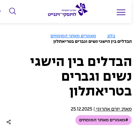
he
ה
ק
ל
בלוג
מאמרים מאתר המומחים
ד
בדלים בין הישגי נשים וגברים בטריאתלון
מ
י
בדלים בין הישגי
ל
שים וגברים
י
ם
טריאתלון
ל
ח
י
את: יורם אהרוני
|
25.12.2025
פ
#מאמרים מאתר המומחים
ו
ש