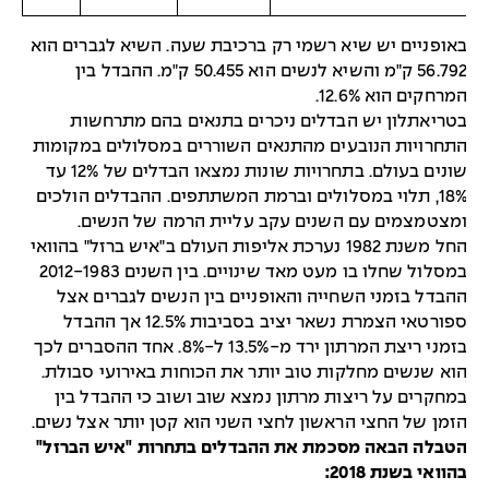
אופניים יש שיא רשמי רק ברכיבת שעה. השיא לגברים הוא
56.792 ק"מ והשיא לנשים הוא 50.455 ק"מ. ההבדל בין
מרחקים הוא 12.6%.
טריאתלון יש הבדלים ניכרים בתנאים בהם מתרחשות
תחרויות הנובעים מהתנאים השוררים במסלולים במקומות
שונים בעולם. בתחרויות שונות נמצאו הבדלים של 12% עד
18%, תלוי במסלולים וברמת המשתתפים. ההבדלים הולכים
מצטמצמים עם השנים עקב עליית הרמה של הנשים.
החל משנת 1982 נערכת אליפות העולם ב"איש ברזל" בהוואי
במסלול שחלו בו מעט מאד שינויים. בין השנים 2012-1983
הבדל בזמני השחייה והאופניים בין הנשים לגברים אצל
ספורטאי הצמרת נשאר יציב בסביבות 12.5% אך ההבדל
בזמני ריצת המרתון ירד מ-13.5% ל-8%. אחד ההסברים לכך
וא שנשים מחלקות טוב יותר את הכוחות באירועי סבולת.
מחקרים על ריצות מרתון נמצא שוב ושוב כי ההבדל בין
זמן של החצי הראשון לחצי השני הוא קטן יותר אצל נשים.
טבלה הבאה מסכמת את ההבדלים בתחרות "איש הברזל"
הוואי בשנת 2018: