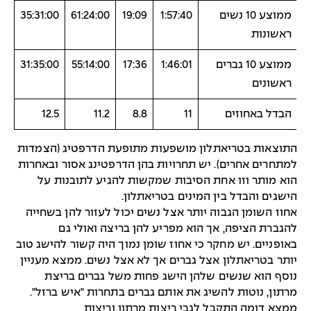
ממוצע 10 נשים
1:57:40
19:09
61:24:00
35:31:00
ראשונות
ממוצע 10 גברים
1:46:01
17:36
55:14:00
31:35:00
ראשונים
הבדל באחוזים
11
8.8
11.2
12.5
תוצאות בטריאתלון מושפעות מתופעת הדרפטיג (הצמדות
מתחרים אחרים). יש תחרויות בהן הדרפטינג אסור ובאחרות
וא מותר וזו אחת הסיבות שמקשות להגיע לתובנות על
ישגים והבדל בין המינים בטריאתלון.
חוז השומן הגבוה יותר אצל נשים יכול לעזור להן בשחייה
הגברת הציפה, אך הוא מפריע להן בריצה ואולי גם
אופניים. יש מחקר כי אחוז שומן נמוך היה קשור להישג טוב
ותר בטריאתלון אצל גברים אך לא אצל נשים. ממצא מעניין
וסף הוא שנשים שלהן הישג פחות משל גברים בריצת
רתון, נוטות להשיג את אותם גברים בתחרות "איש ברזל".
מצא דומה התקבל לגבי ריצות מרתון וריצות