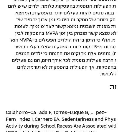
 הפעילות הגופנית בהפסקות כלומר, ילדים שיש להם
גבוה נוטים להיות פעילים יותר בהפסקות. הממצא
ק ביותר של מחקר זה היה כי זמן ארוך יחסית של
ת גופנית יושבנית נמצא קשור לצח"מ נמוך. לעומת
זאת לא נמצא קשר מובהק בין זמן MVPA בהפסקות לבין
הצח"מ, אולי כי הזמן בו היו הילדים הפעילים ב-MVPA הוא
נמוך (פחות מ-5 דקות ליום בהפסקות אצלי בעלי הכושר
). נתונים אלה מחזקים את ההנחה כי ילדים הנוטים
הרבה פעילות גופנית לכל אורך היום, הם גם פעילים
בהפסקות, אך הפעילות בהפסקות לא תורמת להם
לכושר.
:
Calahorro-Cañada F, Torres-Luque G, López-
Fernández I, Carnero EA. Sedentariness and Phys
Activity during School Recess Are Associated wi