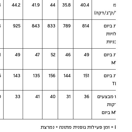
מ
40.4
35.8
44
41.9
44.2
34
/ק"ג/דקה)
 ביום
814
789
833
843
925
624
ויות
ניות
 ביום
49
46
52
47
49
51
M
 ביום
151
144
156
135
143
165
T
 מבצעים
36
31
40
41
33
40
 דקות
יום
מרצת