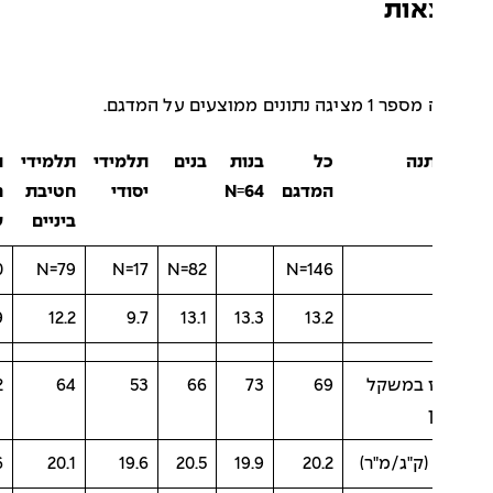
אות
 נתונים ממוצעים על המדגם.
נה
כל
בנות
בנים
תלמידי
תלמידי
תלמידי
המדגם
N=64
יסודי
חטיבת
חטיבה
ביניים
עליונה
N=50
N=79
N=17
N=82
N=146
15.9
12.2
9.7
13.1
13.3
13.2
 במשקל
69
73
66
53
64
82
20.6
20.1
19.6
20.5
19.9
20.2