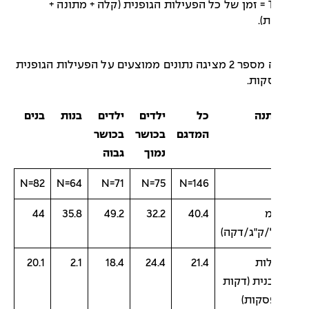
TDPA = זמן של כל הפעילות הגופנית (קלה + מתונה +
).
טבלה מספר 2 מציגה נתונים ממוצעים על הפעילות הגופנית
ות.
נה
כל
ילדים
ילדים
בנות
בנים
המדגם
בכושר
בכושר
נמוך
גבוה
N=82
N=64
N=71
N=75
N=146
מ
40.4
32.2
49.2
35.8
44
/ק"ג/דקה)
ות
21.4
24.4
18.4
2.1
20.1
נית (דקות
קות)