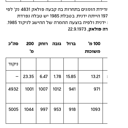
הערה: מדידת הזמנים בתחרות בה קבעה פולאק 4831 נק' לפי
טבלת 1971 הייתה ידנית. בטבלת 1985 יש טבלה נפרדת
דנית ולפיה בוצעה ההמרה של ההישג לניקוד 1985.
דה פולאק
, 22.9.1973
100 מ'
ברזל
גובה
רוחק
200
סה"כ
משוכות
מ'
ניקוד
–
23.35
6.47
1.78
15.85
13.21
4932
1001
1007
1012
941
971
5005
1044
997
953
918
1093