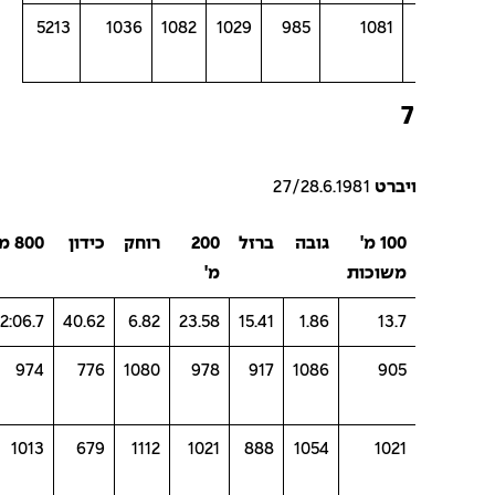
5213
1036
1082
1029
985
1081
ויברט
27/28.6.1981
100 מ'
גובה
ברזל
200
רוחק
כידון
800 מ'
סה"כ
משוכות
מ'
נק'
02:06.7
40.62
6.82
23.58
15.41
1.86
13.7
6716
974
776
1080
978
917
1086
905
6788
1013
679
1112
1021
888
1054
1021