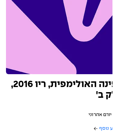
הפינה האולימפית, ריו 2016,
 ב'
יורם אהרוני
 נוסף