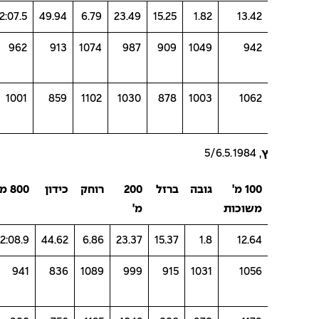
02:07.5
49.94
6.79
23.49
15.25
1.82
13.42
6836
962
913
1074
987
909
1049
942
6935
1001
859
1102
1030
878
1003
1062
ץ
, 5/6.5.1984
100 מ'
גובה
ברזל
200
רוחק
כידון
800 מ'
סה"כ
משוכות
מ'
נק'
02:08.9
44.62
6.86
23.37
15.37
1.8
12.64
6867
941
836
1089
999
915
1031
1056