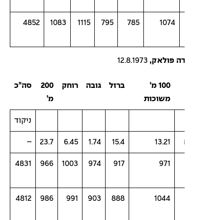
4852
1083
1115
795
785
1074
דה פולאק,
12.8.1973
100 מ'
ברזל
גובה
רוחק
200
סה"כ
משוכות
מ'
ניקוד
–
23.7
6.45
1.74
15.4
13.21
4831
966
1003
974
917
971
4812
986
991
903
888
1044