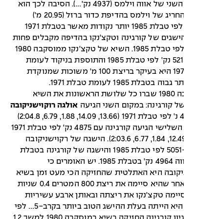
מהשיא השני של אווה וילמס (4937 נק'…). הסיבה לכך הוא
ההישג החריג של וילמס בהדיפת כדור ברזל (20.95 מ')
המקבל לפי טבלת 1985 יותר נקודות מאשר בטבלת 1971
ישגים של קורגינה וטקצ'נקו בהדיפה מקבלים פחות
נקודות לפי טבלת 1985. השיא של טקצ'נקו ממוסקבה 1980
מקבל 5213 נק' לפי טבלת 1985 והתוספת בניקוד לעומת
טבלת 1971 היא בעיקר בריצת 100 מ' משוכות שמנוקדת
 בטבלת 1985 לעומת טבלת 1971.
במוסקבה 1980 שברו כל שלושת הראשונות את השיא
ל קורגינה: במקום השני הגיעה
אולגה רוקוישניקובה
עם 4937 נ' לפי טבלת 1971 (13.66, 14.09, 1.88, 6.79, 2:04.8)
ובמקום השלישי הגיעה קורגינה עם 4875 נק' לפי טבלת 1971
(13.26, 12.49, 1.84, 6.77, 2:03.6). הישגה של רקוישניקובה
שווה ל-5051 לפי טבלת 1985 והישגה של קורגינה בטבלת
1985 שווה 4964 נק' בטבלת 1985. יש האומרים כי
יקובה היא האתלטית שהחזיקה הכי מעט זמן בשיא
עולם מאחר שהיא סיימה את ריצת 800 המטרים 0.4 שניות
יימה טקצ'נקו את ריצתה ובאותן ארבע עשיריות
השנייה היא הייתה בעלת ההישג הטוב ביותר בקרב-5… לפי
אותו היגיון קורגינה החזיקה בשיא במוסקבה 1980 למשך 1.2