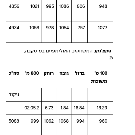
4856
1021
995
1086
806
948
4924
1058
978
1054
757
1077
 טקצ'נקו
, המשחקים האולימפיים במוסקבה,
2
100 מ'
ברזל
גובה
רוחק
800 מ'
סה"כ
משוכות
ניקוד
02:05.2
6.73
1.84
16.84
13.29
5083
999
1062
1068
994
960