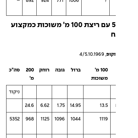
–
892
924
771
1006
?
קרב-5 עם ריצת 100 מ' משוכות כמקצוע
ח
וקופ
, 4/5.10.1969
100 מ'
ברזל
גובה
רוחק
200
סה"כ
משוכות
מ'
ניקוד
24.6
6.62
1.75
14.95
13.5
5352
968
1125
1096
1044
1119