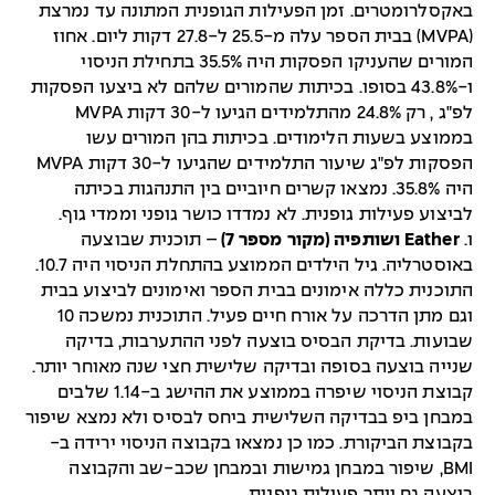
באקסלרומטרים. זמן הפעילות הגופנית המתונה עד נמרצת
(MVPA) בבית הספר עלה מ-25.5 ל-27.8 דקות ליום. אחוז
המורים שהעניקו הפסקות היה 35.5% בתחילת הניסוי
ו-43.8% בסופו. בכיתות שהמורים שלהם לא ביצעו הפסקות
לפ"ג , רק 24.8% מהתלמידים הגיעו ל-30 דקות MVPA
בממוצע בשעות הלימודים. בכיתות בהן המורים עשו
הפסקות לפ"ג שיעור התלמידים שהגיעו ל-30 דקות MVPA
היה 35.8%. נמצאו קשרים חיוביים בין התנהגות בכיתה
לביצוע פעילות גופנית. לא נמדדו כושר גופני וממדי גוף.
ו.
Eather ושותפיה (מקור מספר 7)
– תוכנית שבוצעה
באוסטרליה. גיל הילדים הממוצע בהתחלת הניסוי היה 10.7.
התוכנית כללה אימונים בבית הספר ואימונים לביצוע בבית
וגם מתן הדרכה על אורח חיים פעיל. התוכנית נמשכה 10
שבועות. בדיקת הבסיס בוצעה לפני ההתערבות, בדיקה
שנייה בוצעה בסופה ובדיקה שלישית חצי שנה מאוחר יותר.
קבוצת הניסוי שיפרה בממוצע את ההישג ב-1.14 שלבים
במבחן ביפ בבדיקה השלישית ביחס לבסיס ולא נמצא שיפור
בקבוצת הביקורת. כמו כן נמצאו בקבוצה הניסוי ירידה ב-
BMI, שיפור במבחן גמישות ובמבחן שכב-שב והקבוצה
ביצעה גם יותר פעילות גופנית.