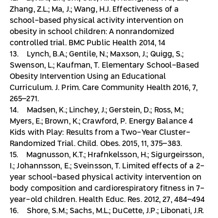
Zhang, Z.L.; Ma, J.; Wang, H.J. Effectiveness of a
school-based physical activity intervention on
obesity in school children: A nonrandomized
controlled trial. BMC Public Health 2014, 14
13. Lynch, B.A.; Gentile, N.; Maxson, J.; Quigg, S.;
Swenson, L.; Kaufman, T. Elementary School-Based
Obesity Intervention Using an Educational
Curriculum. J. Prim. Care Community Health 2016, 7,
265–271.
14. Madsen, K.; Linchey, J.; Gerstein, D.; Ross, M.;
Myers, E.; Brown, K.; Crawford, P. Energy Balance 4
Kids with Play: Results from a Two-Year Cluster-
Randomized Trial. Child. Obes. 2015, 11, 375–383.
15. Magnusson, K.T.; Hrafnkelsson, H.; Sigurgeirsson,
I.; Johannsson, E.; Sveinsson, T. Limited effects of a 2-
year school-based physical activity intervention on
body composition and cardiorespiratory fitness in 7-
year-old children. Health Educ. Res. 2012, 27, 484–494
16. Shore, S.M.; Sachs, M.L.; DuCette, J.P.; Libonati, J.R.