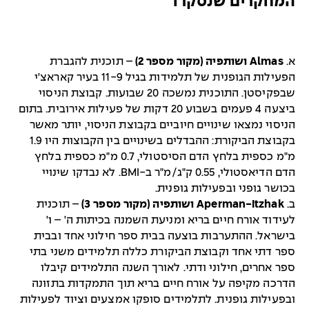
המחקרים שנסקרו
א.
Almas ושותפיה (מקור מספר 2)
– תוכנית להגברת
הפעילות הגופנית של תלמידות בגיל 11-9 בעיר קאראצ'י
שבפקיסטן. התוכנית נמשכה 20 שבועות. קבוצת הניסוי
ביצעה 4 פעמים בשבוע 20 דקות של פעילות אירובית. בתום
הניסוי נמצאו שינויים חיוביים בקבוצת הניסוי, יותר מאשר
בקבוצת הביקורת: ההבדלים בשינויים בין הקבוצות היו 1.9
מ"מ כספית בלחץ הדם הסיסטולי, 0.7 מ"מ כספית בלחץ
הדם הדיאסטולי, 0.55 ק"ג/מ"ר ב-BMI. לא נבדקו שינויי
בכושר גופני ובפעילות גופנית.
ב.
Aperman-Itzhak ושותפיה (מקור מספר 3)
– תוכנית
לעידוד אורח חיים בריא ומניעת השמנה בכיתות ה' – ו'
בישראל. ההתערבות בוצעה בבית ספר חילוני אחד ובבית
ספר דתי אחד וקבוצת הביקורת כללה תלמידים משני בתי
ספר אחרים, חילוני ודתי. לאורך השנה התלמידים קיבלו
הדרכה מקיפה על אורח חיים בריא תוך התמקדות בתזונה
ובפעילות גופנית. לתלמידים סופקו אמצעים וציוד לפעילות