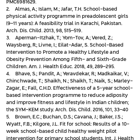
PMC6981629.
2. Almas, A.; Islam, M.; Jafar, T.H. School-based
physical activity programme in preadolescent girls
(9–11 years): A feasibility trial in Karachi, Pakistan.
Arch. Dis. Child. 2013, 98, 515–519.
3. Aperman-Itzhak, T.; Yom-Tov, A.; Vered, Z.;
Waysberg, R.; Livne, I.; Eilat-Adar, S. School-Based
Intervention to Promote a Healthy Lifestyle and
Obesity Prevention Among Fifth- and Sixth-Grade
Children. Am. J. Health Educ. 2018, 49, 289–295.
4. Bhave, S.; Pandit, A.; Yeravdekar, R.; Madkaikar, V.;
Chinchwade, T.; Shaikh, N.; Shaikh, T.; Naik, S.; Marley-
Zagar, E.; Fall, C.H.D. Effectiveness of a 5-year school-
based intervention programme to reduce adiposity
and improve fitness and lifestyle in Indian children;
the SYM-KEM study. Arch. Dis. Child. 2016, 101, 33–40
5. Brown, E.C.; Buchan, D.S.; Cavana, J.; Baker, J.S.;
Wyatt, F.B.; Kilgore, J.L. Fit for school: Results of a 10-
week school-based child healthy weight pilot
intervention for primary school students. Int. J. Health