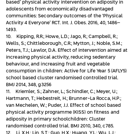
based’ physical activity intervention on adiposity in
adolescents from economically disadvantaged
communities: Secondary outcomes of the ‘Physical
Activity 4 Everyone’ RCT. Int. J. Obes. 2016, 40, 1486–
1493.
10. Kipping, R.R.; Howe, L.D.; Jago, R.; Campbell, R.;
Wells, S.; Chittleborough, C.R.; Mytton, J.; Noble, S.M.;
Peters, T.J.; Lawlor, D.A. Effect of intervention aimed at
increasing physical activity, reducing sedentary
behaviour, and increasing fruit and vegetable
consumption in children: Active for Life Year 5 (AFLY5)
school based cluster randomised controlled trial.
BMJ 2014, 348, g3256
11. Kriemler, S.; Zahner, L.; Schindler, C.; Meyer, U.;
Hartmann, T.; Hebestreit, H.; Brunner-La Rocca, H.P.;
van Mechelen, W.; Puder, J.J. Effect of school based
physical activity programme (KISS) on fitness and
adiposity in primary schoolchildren: Cluster
randomised controlled trial. BMJ 2010, 340, c785.
12. Li, X.H.; Lin, S.T.; Guo, H.X.; Huang, Y.L.; Wu, L.J.;