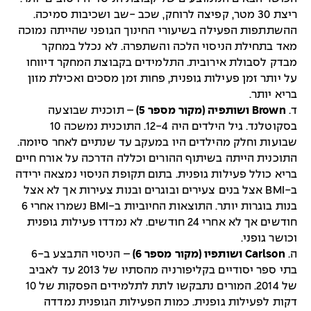
ריצת 30 מטר, קפיצה לרוחק, שכב -שב ושכיבות סמיכה.
ההשתתפות הפעילה בשיעורי החינוך הגופני שהייתה נמוכה
מאד בתחילת הניסוי הלכה והשתפרה. לא נכלל במחקר
מבדק לסבולת אירובית. התלמידים בקבוצת המחקר דיווחו
על יותר זמן פעילות גופנית, פחות זמן מסכים ואכילת מזון
בריא יותר.
ד.
Brown ושותפיה (מקור מספר 5)
– תוכנית שבוצעה
בסקוטלנד. גיל הילדים היה 12-4. התוכנית נמשכה 10
שבועות וחלק מהילדים היו במעקב עד שנתיים לאחר סיומה.
התוכנית הייתה בשיתוף ההורים וכללה הדרכה על אורח חיים
בריא כולל פעילות גופנית. בתום תקופת הניסוי נמצאה ירידה
ב-BMI אצל בנים צעירים ובוגרים ובנות צעירות אך לא אצל
בנות בוגרות יותר. התוצאות החיוביות ב-BMI נשמרו אחרי 6
חודשים אך לא אחרי 24 חודשים. לא נמדדו פעילות גופנית
וכושר גופני.
ה.
Carlson ושותפיו (מקור מספר 6)
– הניסוי התבצע ב-6
בתי ספר יסודיים בקליפורניה מהסתיו של 2013 עד לאביב
של 2014. המורים נתבקשו לתת לתלמידים הפסקות של 10
דקות לפעילות גופנית. כמות הפעילות הגופנית נמדדה