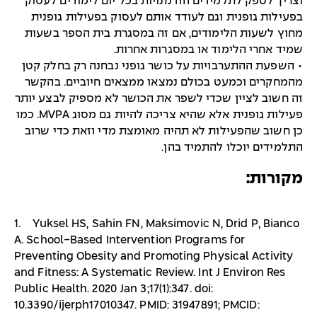
וצריך לספק לתלמידים הזדמנויות בכל יום לימודים לעסוק
בפעילות גופנית וגם לעודד אותם לעסוק בפעילות גופנית
מחוץ לשעות הלימודים, אם זה במסגרת בית הספר בשעות
שמיד אחרי הלימוד או במסגרות אחרות.
• השפעת ההתערבויות על כושר גופני נבחנה רק בחלק קטן
מהמחקרים וכמעט בכולם נמצאו ממצאים חיוביים. בהקשר
זה חשוב לציין שכדי לשפר את הכושר לא מספיק לבצע יותר
פעילות גופנית אלא שהיא צריכה להיות גם מסוג MVPA. כמו
כן חשוב שהפעילות לא תהיה מאומצת מדי וזאת כדי שרוב
התלמידים יוכלו להתמיד בהן.
מקורות:
1. Yuksel HS, Şahin FN, Maksimovic N, Drid P, Bianco
A. School-Based Intervention Programs for
Preventing Obesity and Promoting Physical Activity
and Fitness: A Systematic Review. Int J Environ Res
Public Health. 2020 Jan 3;17(1):347. doi:
10.3390/ijerph17010347. PMID: 31947891; PMCID: