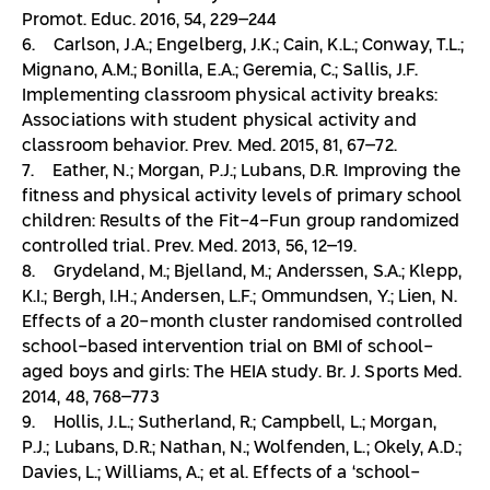
Promot. Educ. 2016, 54, 229–244
6. Carlson, J.A.; Engelberg, J.K.; Cain, K.L.; Conway, T.L.;
Mignano, A.M.; Bonilla, E.A.; Geremia, C.; Sallis, J.F.
Implementing classroom physical activity breaks:
Associations with student physical activity and
classroom behavior. Prev. Med. 2015, 81, 67–72.
7. Eather, N.; Morgan, P.J.; Lubans, D.R. Improving the
fitness and physical activity levels of primary school
children: Results of the Fit-4-Fun group randomized
controlled trial. Prev. Med. 2013, 56, 12–19.
8. Grydeland, M.; Bjelland, M.; Anderssen, S.A.; Klepp,
K.I.; Bergh, I.H.; Andersen, L.F.; Ommundsen, Y.; Lien, N.
Effects of a 20-month cluster randomised controlled
school-based intervention trial on BMI of school-
aged boys and girls: The HEIA study. Br. J. Sports Med.
2014, 48, 768–773
9. Hollis, J.L.; Sutherland, R.; Campbell, L.; Morgan,
P.J.; Lubans, D.R.; Nathan, N.; Wolfenden, L.; Okely, A.D.;
Davies, L.; Williams, A.; et al. Effects of a ‘school-