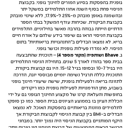
גופנית בהפסקות בסיוע המורים לחינוך גופני. בקבוצת
הניסוי פחת בסוף השנה אחוז התלמידים במשקל יתר
ובהשמנה באופן מובהק מ-25% ל-17.9%, ללא שינוי מובהק
בקבוצת הביקורת. שכיחות עודף המשקל בבתי הספר
הדתיים הייתה גבוהה בהרבה מאשר בחילוניים. התלמידים
בקבוצת הניסוי הראו גם שיפור בידע שלהם על אורח חיים
בריא. לא נמצאו הבדלים ב"התנהגויות בריאותיות" בתום
הניסוי. לא נמדדו פעילות גופנית וכושר גופני.
ג.
Bhave ושותפיה (מקור מספר 4)
– תוכנית שהתבצעה
בבית ספר בהודו לאורך 5 שנים. בתחילת הניסוי התלמידים
היו בגיל 10-7 ובסופו בגיל 15-12. היו גם קבוצות ביקורת.
התוכנית כללה תרגיל נשימה יומיים מבוססי יוגה, הדרכה
לתזונה בריאה ולפעילות גופנית, שישה שיעורי חינוך גופני
בשבוע, מתן הזדמנויות לפעילות גופנית כמו ריקודים
בחופשות והעלאת קרנו של מקצוע החינוך הגופני גם על ידי
הכללת הציון בו בממוצע הציונים בבית הספר. כמו כן סופקו
לתלמידים מזונות בריאותיים בהפסקות האוכל. לא נמצאו
הבדלים ב-BMI בין קבוצת הניסוי לקבוצות הביקורת אך
היקף המותניים בקבוצת הניסוי היה נמוך יותר. במבחני
הכושר הבאים הממוצעים של קבוצת הניסוי היו טובים יותר: