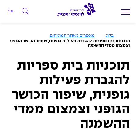
he
ה
ק
ל
ע
בלוג
מאמרים מאתר המומחים
מ
ד
תוכניות בית ספריות להגברת פעילות גופנית, שיפור הכושר הגופני
ו
וצמצום ממדי ההשמנה
מ
ד
ה
י
ב
י
תוכניות בית ספריות
ל
ת
י
להגברת פעילות
ם
ל
גופנית, שיפור הכושר
ח
י
הגופני וצמצום ממדי
פ
ההשמנה
ו
ש