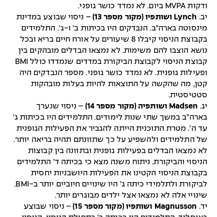
ודקות MVPA ביום. לא נמדד כושר גופני.
יב.
Lynch ושותפיו (מקור מספר 13)
– ניסוי שבוצע במדינת
מינסוטה בארה"ב. הנבדקים היו בכיתות ב' ו-ג'. התלמידים
בקבוצת הניסוי קיבלו 8 שיעורים על אורח חיים בריא ובכל
נושא הוצבו להם משימות. לא נמצאו הבדלים מובהקים בין
קבוצת הניסוי לקבוצת הביקורת במדדים שנמדדו כולל BMI
ופעילות גופנית. לא נמדד כושר גופני. מספר הנבדקים היה
קטן, מה שהקשה על התוצאות להיות בעלות מובהקות
סטטיסטית.
יג.
Madsen ושותפיה (מקור מספר 14)
– ניסוי שנערך
בארה"ב במשך שתי שנות לימודים. התלמידים היו בכיתות ג'
עד ה'. מטרת התוכנית הייתה להגביר את הפעילות הגופנית
של התלמידים ולהשפיע על כך שתזונתם תהיה בריאה יותר.
לא נמצאו הבדלים בפעילות גופנית ובתזונה בין קבוצות
הניסוי והביקורת. ניתוח משנה מצא כי בכיתה ד' התלמידים
בקבוצת הניסוי הקטינו את הפעילות היושבניות יחסית
לביקורת ולתלמידי כיתה ג' היו שינויים חיוביים יותר ב-BMI.
שינויי אלה לא נמצאו אצל ילדים מבוגרים יותר.
יד.
Magnusson ושותפיו (מקור מספר 15)
– ניסוי שבוצע