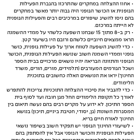
• אחוז ההצלחה במחקרים שהתרכזו בהגברת הפעילות
הגופנית או הכושר הגופני היה גבוה יותר מאשר במחקרים
בהם ניסו להשיג שיפורים במרכיבים רבים והפעילות הגופנית
לא הייתה במרכזם.
• רק ב-8 מתוך 15 שבחנו השפעה כלשהי על ממדי ההשמנה
הראו ממצאים חיוביים כלשהם ורובם היו בשיעור קטן.
• כדי להשיג השפעה לטווח ארוך על פעילות גופנית, כושר
גופני וממדי השמנה חשוב שנושא הפעילות הגופנית, הכושר
הגופני והתזונה הבריאה יהיו נושאים מרכזיים בבית הספר
ושכל הגורמים המעורבים (תלמידים, מורים, הורים, משרד
החינוך) יראו את הנושאים האלה כחשובים בתוכנית
הלימודים.
• כדי להגביר את סיכויי ההצלחה התוכניות צריכות להתפרש
לאורך כל תקופת הלימודים החל מגן חובה ועד לסוף בית
הספר התיכון. לא ידוע על מקרים רבים בהם נעשה תיאום בין
המסגרות השונות (גן, יסודי, חטיבת ביניים, תיכון) בנושא
החינוך לאורח חיים בריא.
• לשיעורי החינוך הגופני יש תפקיד חשוב בשיפור נושאי
הפעילות הגופנית והכושר הגופני אבל אין להסתפק בהם