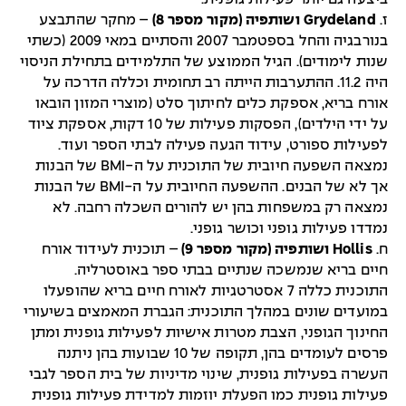
ז.
Grydeland ושותפיה (מקור מספר 8)
– מחקר שהתבצע
בנורבגיה והחל בספטמבר 2007 והסתיים במאי 2009 (כשתי
שנות לימודים). הגיל הממוצע של התלמידים בתחילת הניסוי
היה 11.2. ההתערבות הייתה רב תחומית וכללה הדרכה על
אורח בריא, אספקת כלים לחיתוך סלט (מוצרי המזון הובאו
על ידי הילדים), הפסקות פעילות של 10 דקות, אספקת ציוד
לפעילות ספורט, עידוד הגעה פעילה לבתי הספר ועוד.
נמצאה השפעה חיובית של התוכנית על ה-BMI של הבנות
אך לא של הבנים. ההשפעה החיובית על ה-BMI של הבנות
נמצאה רק במשפחות בהן יש להורים השכלה רחבה. לא
נמדדו פעילות גופני וכושר גופני.
ח.
Hollis ושותפיה (מקור מספר 9)
– תוכנית לעידוד אורח
חיים בריא שנמשכה שנתיים בבתי ספר באוסטרליה.
התוכנית כללה 7 אסטרטגיות לאורח חיים בריא שהופעלו
במועדים שונים במהלך התוכנית: הגברת המאמצים בשיעורי
החינוך הגופני, הצבת מטרות אישיות לפעילות גופנית ומתן
פרסים לעומדים בהן, תקופה של 10 שבועות בהן ניתנה
העשרה בפעילות גופנית, שינוי מדיניות של בית הספר לגבי
פעילות גופנית כמו הפעלת יוזמות למדידת פעילות גופנית