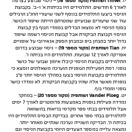
יז.
Thivel ושותפיו (מקור מספר 18)
– ניסוי שבוצע בצרפת
לאורך 6 חודשים. התלמידים היו בכיתות א' ו-ב'. בקבוצת
הניסוי ביצעו התלמידים בנוסף לשני שיעורי החנ"ג הרגילים
עוד שני שיעורים שבועיים שמטרתם הייתה שיפור הכושר.
בסוף הניסוי לא נמצאו הבדלים בממדי הגוף בין קבוצת
הניסוי וקבוצת הביקורת אבל קבוצת הניסוי רשמה שיפור
גדול יותר במבחן ביפ ובמבחן הספק אנאירובי על אופניים.
יח.
Tian ושותפיה (מקור מספר 19)
– ניסוי שבוצע בדרום
אפריקה לאורך 12 שבועות. התלמידים היו בכיתה ז'.
התלמידים בקבוצת הניסוי קיבלו אימון שבועי של כושר
גופני. רמת הפעילות הגופנית הוערכה משאלונים ונמצא כי
התלמידים בקבוצת הניסוי בצעו במהלך הניסוי יותר פ"ג
גופנית מאשר אלה שהיו בקבוצת הביקורת. לא נמדדו כושר
גופני וממדי גוף.
יט.
Vander Ploeg ושותפיה (מקור מספר 20)
– במחקר
נמדדה פעילות גופנית באמצעות פדומטרים לאורך 7 ימים
אצל תלמידים בבתי ספר מקדמי בריאות בהשוואה
לתלמידים בבתי ספר אחרים. בבדיקת הבסיס התלמידים היו
בכיתה ה'. הבדיקה השנייה נערכה שנתיים מאוחר יותר.
נמצאה עלייה במספר הצעדים היומי בקבוצת הניסוי וגם