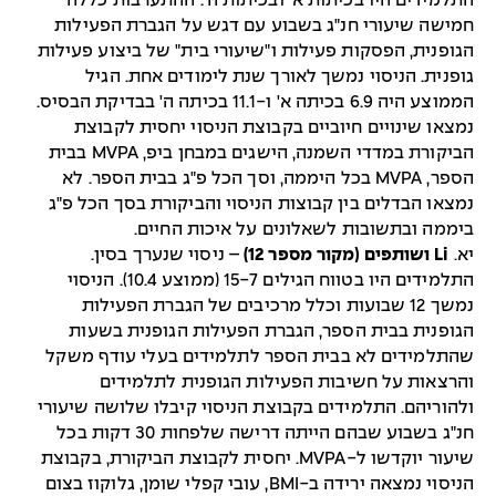
התלמידים היו בכיתות א' ובכיתות ה'. ההתערבות כללה
חמישה שיעורי חנ"ג בשבוע עם דגש על הגברת הפעילות
הגופנית, הפסקות פעילות ו"שיעורי בית" של ביצוע פעילות
גופנית. הניסוי נמשך לאורך שנת לימודים אחת. הגיל
הממוצע היה 6.9 בכיתה א' ו-11.1 בכיתה ה' בבדיקת הבסיס.
נמצאו שינויים חיוביים בקבוצת הניסוי יחסית לקבוצת
הביקורת במדדי השמנה, הישגים במבחן ביפ, MVPA בבית
הספר, MVPA בכל היממה, וסך הכל פ"ג בבית הספר. לא
נמצאו הבדלים בין קבוצות הניסוי והביקורת בסך הכל פ"ג
ביממה ובתשובות לשאלונים על איכות החיים.
יא.
Li ושותפים (מקור מספר 12)
– ניסוי שנערך בסין.
התלמידים היו בטווח הגילים 15-7 (ממוצע 10.4). הניסוי
נמשך 12 שבועות וכלל מרכיבים של הגברת הפעילות
הגופנית בבית הספר, הגברת הפעילות הגופנית בשעות
שהתלמידים לא בבית הספר לתלמידים בעלי עודף משקל
והרצאות על חשיבות הפעילות הגופנית לתלמידים
ולהוריהם. התלמידים בקבוצת הניסוי קיבלו שלושה שיעורי
חנ"ג בשבוע שבהם הייתה דרישה שלפחות 30 דקות בכל
שיעור יוקדשו ל-MVPA. יחסית לקבוצת הביקורת, בקבוצת
הניסוי נמצאה ירידה ב-BMI, עובי קפלי שומן, גלוקוז בצום