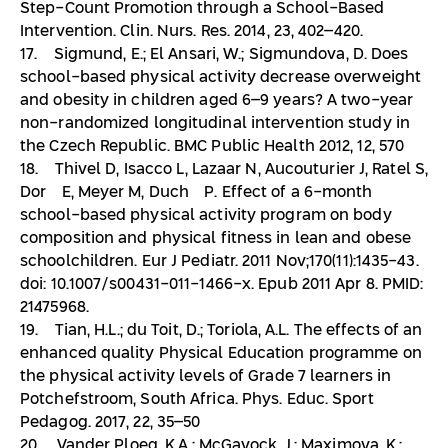
Step-Count Promotion through a School-Based
Intervention. Clin. Nurs. Res. 2014, 23, 402–420.
17. Sigmund, E.; El Ansari, W.; Sigmundova, D. Does
school-based physical activity decrease overweight
and obesity in children aged 6–9 years? A two-year
non-randomized longitudinal intervention study in
the Czech Republic. BMC Public Health 2012, 12, 570
18. Thivel D, Isacco L, Lazaar N, Aucouturier J, Ratel S,
Doré E, Meyer M, Duché P. Effect of a 6-month
school-based physical activity program on body
composition and physical fitness in lean and obese
schoolchildren. Eur J Pediatr. 2011 Nov;170(11):1435-43.
doi: 10.1007/s00431-011-1466-x. Epub 2011 Apr 8. PMID:
21475968.
19. Tian, H.L.; du Toit, D.; Toriola, A.L. The effects of an
enhanced quality Physical Education programme on
the physical activity levels of Grade 7 learners in
Potchefstroom, South Africa. Phys. Educ. Sport
Pedagog. 2017, 22, 35–50
20. Vander Ploeg, K.A.; McGavock, J.; Maximova, K.;