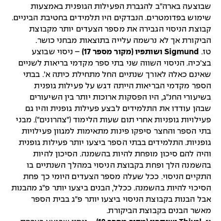
שבוצעה בארה"ב להגברת הפעילות הגופנית באמצעות
שימוש בפדומטרים. הנבדקים היו תלמידים בחטיבת הביניים.
קבוצת הניסוי הגבירה את מספר הצעדים יותר מקבוצת
הביקורת אך לא נרשמה עלייה בתוצאות מבחני כושר.
טז.
Sigmund ושותפיו (מקור מספר 17)
– ניסוי שבוצע
בצ'כיה. הניסוי השווה שני בתי ספר מקדמי בריאות לשניים
שאינם כאלה לאורך שנתיים החל מתחילת כיתה א'. בבתי
הספר מקדמי הבריאות הייתה דגש על פעילות גופנית
בשיעורי החנ"ג, היו הפסקות ארוכות יותר בין השיעורים
שבהן עודדו את התלמידים לבצע פעילות גופנית והיו גם
פעילויות גופניות אחרי תום שעות הלימוד ("צהרונים"). מבני
בתי הספר והחצר סיפקו פינות מתאימות למגוון פעילויות
גופניות. התלמידים בבתי הספר ביצעו יותר פעילות גופנית
והיה להם סיכון מופחת להיות בהשמנה. הסיכון להיות
בהשמנה הלך ופחת בקבוצת הניסוי במהלך השנתיים בו
התקיים הניסוי. ככל שעלה מספר הצעדים היומי כך פחת
הסיכוי להיות בהשמנה. ככלל, הבנים ביצעו יותר פ"ג מהבנות
אבל הבנות בקבוצת הניסוי ביצעו יותר פ"ג בבית הספר
מאשר הבנים בקבוצת הביקורת.