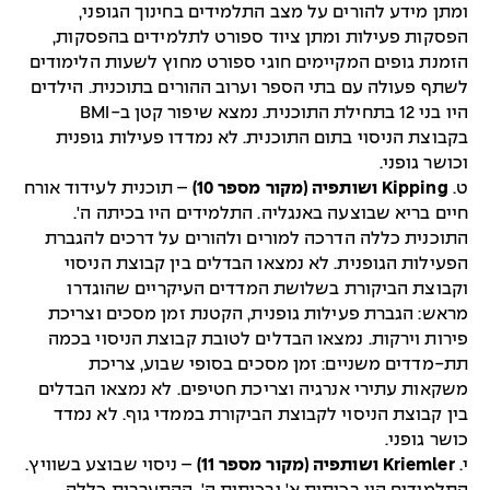
ומתן מידע להורים על מצב התלמידים בחינוך הגופני,
הפסקות פעילות ומתן ציוד ספורט לתלמידים בהפסקות,
הזמנת גופים המקיימים חוגי ספורט מחוץ לשעות הלימודים
לשתף פעולה עם בתי הספר וערוב ההורים בתוכנית. הילדים
היו בני 12 בתחילת התוכנית. נמצא שיפור קטן ב-BMI
בקבוצת הניסוי בתום התוכנית. לא נמדדו פעילות גופנית
וכושר גופני.
ט.
Kipping ושותפיה (מקור מספר 10)
– תוכנית לעידוד אורח
חיים בריא שבוצעה באנגליה. התלמידים היו בכיתה ה'.
התוכנית כללה הדרכה למורים ולהורים על דרכים להגברת
הפעילות הגופנית. לא נמצאו הבדלים בין קבוצת הניסוי
וקבוצת הביקורת בשלושת המדדים העיקריים שהוגדרו
מראש: הגברת פעילות גופנית, הקטנת זמן מסכים וצריכת
פירות וירקות. נמצאו הבדלים לטובת קבוצת הניסוי בכמה
תת-מדדים משניים: זמן מסכים בסופי שבוע, צריכת
משקאות עתירי אנרגיה וצריכת חטיפים. לא נמצאו הבדלים
בין קבוצת הניסוי לקבוצת הביקורת בממדי גוף. לא נמדד
כושר גופני.
י.
Kriemler ושותפיה (מקור מספר 11)
– ניסוי שבוצע בשוויץ.