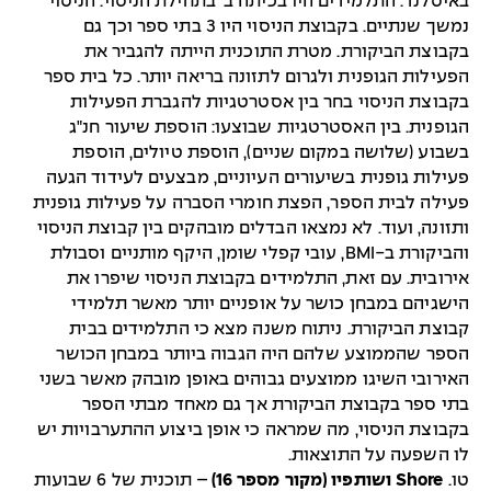
באיסלנד. התלמידים היו בכיתה ב' בתחילת הניסוי. הניסוי
נמשך שנתיים. בקבוצת הניסוי היו 3 בתי ספר וכך גם
בקבוצת הביקורת. מטרת התוכנית הייתה להגביר את
הפעילות הגופנית ולגרום לתזונה בריאה יותר. כל בית ספר
בקבוצת הניסוי בחר בין אסטרטגיות להגברת הפעילות
הגופנית. בין האסטרטגיות שבוצעו: הוספת שיעור חנ"ג
בשבוע (שלושה במקום שניים), הוספת טיולים, הוספת
פעילות גופנית בשיעורים העיוניים, מבצעים לעידוד הגעה
פעילה לבית הספר, הפצת חומרי הסברה על פעילות גופנית
ותזונה, ועוד. לא נמצאו הבדלים מובהקים בין קבוצת הניסוי
והביקורת ב-BMI, עובי קפלי שומן, היקף מותניים וסבולת
אירובית. עם זאת, התלמידים בקבוצת הניסוי שיפרו את
הישגיהם במבחן כושר על אופניים יותר מאשר תלמידי
קבוצת הביקורת. ניתוח משנה מצא כי התלמידים בבית
הספר שהממוצע שלהם היה הגבוה ביותר במבחן הכושר
האירובי השיגו ממוצעים גבוהים באופן מובהק מאשר בשני
בתי ספר בקבוצת הביקורת אך גם מאחד מבתי הספר
בקבוצת הניסוי, מה שמראה כי אופן ביצוע ההתערבויות יש
לו השפעה על התוצאות.
טו.
Shore ושותפיו (מקור מספר 16)
– תוכנית של 6 שבועות