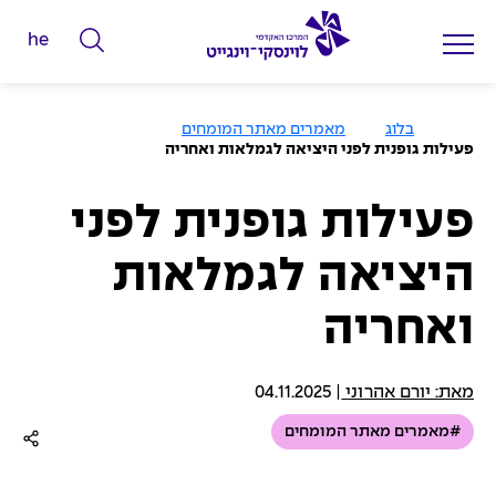
he
ה
ק
ל
ע
בלוג
מאמרים מאתר המומחים
מ
ד
פעילות גופנית לפני היציאה לגמלאות ואחריה
ו
מ
ד
ה
י
ב
פעילות גופנית לפני
י
ל
ת
היציאה לגמלאות
י
ם
ואחריה
ל
ח
י
מאת: יורם אהרוני
|
04.11.2025
פ
#מאמרים מאתר המומחים
ו
ש