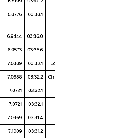
105.49
96.95
96.15
102.9
6.8199
03:40.2
97.58
98.24
98.08
105.94
6.8776
03:38.1
106.67
100.17
96
99.31
6.9444
03:36.0
103.65
102.67
96.79
98.79
6.9573
03:35.6
107.63
98.83
102.39
93.93
7.0389
03:33.1
L
102.49
96.65
98.74
103.05
7.0688
03:32.2
Ch
99.54
100.44
95.93
104.22
7.0721
03:32.1
102.71
98.88
101.36
97.85
7.0721
03:32.1
104.63
97.68
98.19
101.37
7.0969
03:31.4
100.88
99.59
96.82
103.13
7.1009
03:31.2