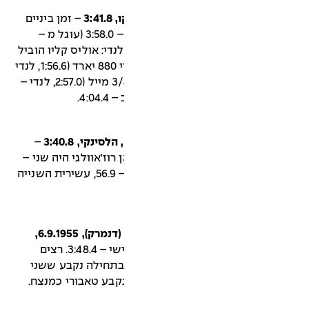
– זמן ביניים
בריצה בה קבע לנדי שיא חדש במייל – 3:58.0 (עוגל מ –
ת לנדי: אוליס קליו הוביל
אחרי 440 יארד (58.3, לנדי 58.5) ואחרי 880 יארד (1:56.6, לנדי
– 1:58.7).כריס צ'אטאווי הוביל אחרי 3/4 מייל (2:57.0, לנדי –
–
רוז'אוולגי היה שני –
3:42.8. רוז'אוולגי הוביל אחרי 400 מ' – 56.9, עשירית השנייה
לאסלו טאבורי (הונגריה) וגונאר נילסן (דנמרק), 6.9.1955,
– אודון בויסן סיים שלישי – 3:48.4. רצים
' הראשונים. בתחילה נקבע ששני
קבע טאבורי כמנצח.