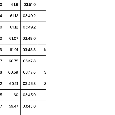
48.8
60
62.2
60
61.6
03:51.0
44.8
64
62
58.4
61.12
03:49.2
42.7
62
64.5
60
61.12
03:49.2
42
67.6
59.4
60
61.07
03:49.0
42.8
64.2
60.5
61.3
61.01
03:48.8
42.4
59.8
63.9
61.7
60.75
03:47.8
44.1
61.5
63.2
58.8
60.69
03:47.6
46.9
60.7
61.6
57.2
60.21
03:45.8
44
60
62.5
58.5
60
03:45.0
45
61.5
59.8
56.7
59.47
03:43.0