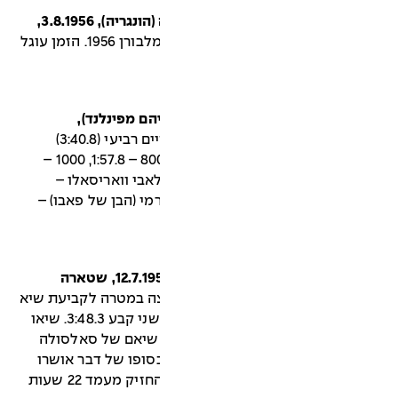
אישטואן רוז'אוולג'י (הונגריה), טאטה (הונגריה), 3.8.1956,
– ריצת מבחן לקראת משחקי מלבורן 1956. הזמן עוגל
הם מפינלנד),
– דן וארן שסיים רביעי (3:40.8)
הוביל עד 250 מ' לסיום: 400 – 56.8, 800 – 1:57.8, 1000 –
שי סיים אולאבי וואריסאלו –
ורמי (הבן של פאבו) –
סטניסלאב יונגוירת (צ'כוסלובקיה), 12.7.1957, שטארה
ה במטרה לקביעת שיא
לעיני 421 צופים בלבד! הרץ במקום השני קבע 3:48.3. שיאו
ם שיאם של סאלסולה
בסופו של דבר אושרו
השיאים. שיאם של סאלסולה וסלונן החזיק מעמד 22 שעות