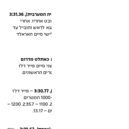
ורך כ-950 מ' כשאובט אחריו. אחרי
א לראש והוביל עד
לסיום. זמנו היה 3:31.58. שלישי סיים האראלד
ה כאתלט מדרום
י סיים פייר דלז
– פייר דלז
סיים שני – 3:34.55. דיויד מק משך ב-1000 המטרים
הראשונים. הזמן ב-1000 מ' היה 2:22.3. 1100 – 2:35.7. 1200 –