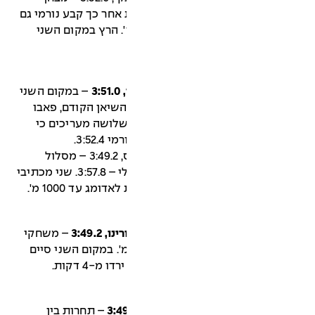
י פאריס 1924. 50 דקות אחר כך קבע נורמי גם
ולם בריצת 5000 מ' – 14:28.2 ד'. הרץ במקום השני
– במקום השני
3: ושלישי היה השיאן הקודם, פאבו
ם בין השלושה מעריכים כי
ז'יל לאדומג (צרפת), 5.10.1930, פאריס, 3:49.2 – מסלול
שהיקפו 450 מ'. שני היה לואיג'י בקאלי – 3:57.8. שני מכתיבי
ג עד 1000 מ'.
– משחקי
ניברסיאדה. מסלול שהיקפו 446 מ'. במקום השני סיים
– תחרות בין