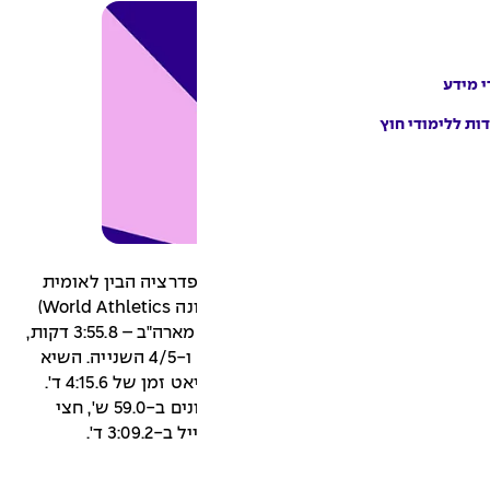
דרציה הבין לאומית
לאתלטיקה (כונתה אז IAAF וכיום מכונה World Athletics)
נקבע ב-8.6.1912 על ידי אבל קיביאט מארה"ב – 3:55.8 דקות,
או כפי שאושר אז – 3 דקות 55 שניות ו-4/5 השנייה. השיא
הושג במהלך ריצת מייל בה קבע קיביאט זמן של 4:15.6 ד'.
קיביאט עבר את 440 היארדים הראשונים ב-59.0 ש', חצי