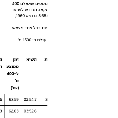
בשיא הנוכחי השווה "שיא" זה). רצים נוספים שאצלם 400
הקצב הנדרש לשיא:
בונתורון, לאבלוק, טאבורי, אליוט ב-3:35.6 ברומא 1960,
 ההקפות בכל אחד משיאי
טבלה מספר 2: זמנים להקפות בשיאי עולם ב-1500 מ'
ת
השיא
זמן
הקפה
הקפה
הקפה
300 מ'
ממוצע
ראשונה
שנייה
שלישית
אחרונים
ל-400
מ'
(שנ')
47.2
65
63
59.5
62.59
03:54.7
46.6
65
63.7
57.3
62.03
03:52.6