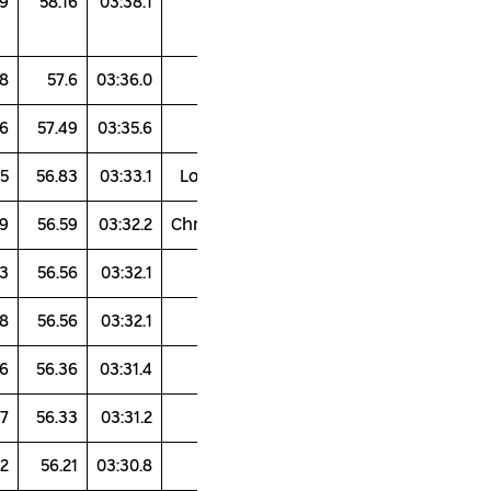
44.7
59.2
59.3
54.9
58.16
03:38.1
40.5
57.5
60
58
57.6
03:36.0
41.6
56
59.4
58.6
57.49
03:35.6
39.6
57.5
55.5
60.5
56.83
03:33.1
L
41.4
58.6
57.3
54.9
56.59
03:32.2
Ch
42.6
56.31
58.89
54.3
56.56
03:32.1
41.3
57.2
55.8
57.8
56.56
03:32.1
40.4
57.7
57.4
55.6
56.36
03:31.4
41.88
56.6
58.1
54.7
56.33
03:31.2
41.57
57.3
57.7
54.2
56.21
03:30.8