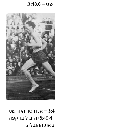
3:48.6.
– אנדרסון היה שני
– 3:49.2. ארנה אהלסן, שסיים שלישי (3:49.4) הוביל בהקפה