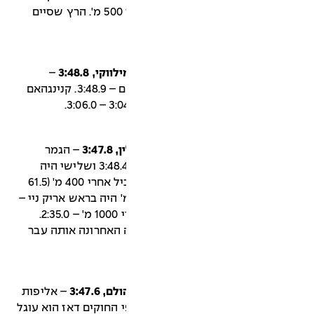
איטליה לבריטניה על מסלול שהיקפו 500 מ'. הרץ שסיים
–
אליפות ארה"ב. שני סיים גלן קנינגהאם – 3:48.9. קנינגהאם
– הגמר
האולימפי. שני סיים גלן קנינגהאם – 3:48.4 ושלישי היה
לואיג'י בקאלי – 3:49.2. קנינגהאם הוביל אחרי 400 מ' (61.5
ת 61.7 של לאבלוק) ואחרי 800 מ' היה בראש אריק ניי –
2:05.0. קנינגהאם היה שוב בראש אחרי 1000 מ' – 2:35.0.
האחרונה אותה עבר
– אליפות
היה בעצם 3:47.5 אך לפי החוקים דאז הוא עוגל