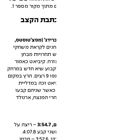
מתוך מקור מספר 1.
כתבת הקצב
רה"ב), 8.6.1912, קיימברידג' (מסצ'טוסטס,
נים לקראת משחקי
נה שלוש תחרויות מבחן
זרח. קיביאט כאמור
לקבוע שיא חדש במרחק
זה. הוא הוביל לכל אורך הדרך. השתתפו 9 רצים. הרץ במקום
ר, קבע 3:56.4 ד'. קיביאט זכה במדליית
כסף וטאבר בארד בסטוקהולם 1912 כאשר שניהם קבעו
ירת אחת אחרי המנצח, ארנולד
– ריצה על
פאבו נורמי (פינלנד), 19.6.1924, הלסינקי, 3:52.6 – מבחן