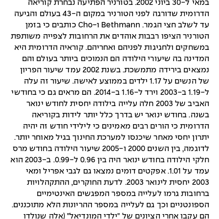
במאי ל-30 ביוני 2002. בטורניר הפתיעה נבחרת קוריאה
הדרומית שדורגה לפני הטורניר במקום ה-43 בעולם והגיעה
עד לשלב חצי הגמר. Bethmann ו-Cho כותבים כי בזמן
הטורניר הציפו רבבות אוהדים את הרחובות לצפייה משותפת
במשחקים ולחגיגות לפניהם ואחריהם. קוראיה הדרומית היא
המדינה בה שיעורי הילודה הם הנמוכים ביותר בעולם והם
נמצאים בירידה מתמשכת. בשנת 2002 עמד שיעור הפריון
של הנשים על 1.17 ילדים בממוצע לאישה. שיעור זה עלה
ל-1.19 ב-2003 וירד ל-1.16 ב-2014. הם מראים גם כי בחודשי
האביב של 2003 חלה עלייה בילודה יחסית לחודש ינואר
בשנה. בחודש ינואר יש בדרך כלל יותר לידות בקוריאה
הדרומית כי הורים רבים מאמינים כי לילידי חודש זה יהיה
יתרון יחסי מאחר שיכנסו למערכת החינוך בגיל מאוחר יותר.
לדוגמה, בין השנים 2000 ו-2005 שיעור הילודה בחודש מרס
חלקי הילודה בחודש ינואר היה בין 0.96 ל-0.99. ב-2003 הוא
עמד על 1.01. אפקטים דומים נמצאו גם לגבי אפריל ומאי
2003 יחסית לינואר 2003. לדעת החוקרים, ההתקהלויות
ברחובות גרמו לעלייה במספר המפגשים האינטימיים
הספונטניים וכך גם לעלייה במספר ההריונות הלא מתוכננים.
הם עקבו אחרי הציונים של "ילדי המונדיאל" (אלה שנולדו