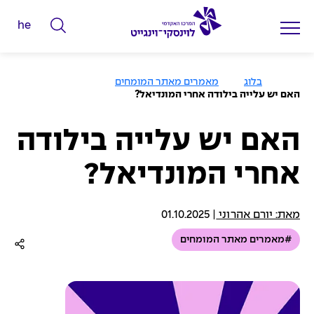
he
ה
ק
ל
ע
בלוג
מאמרים מאתר המומחים
מ
ד
האם יש עלייה בילודה אחרי המונדיאל?
ו
מ
ד
ה
י
ב
האם יש עלייה בילודה
י
ל
ת
אחרי המונדיאל?
י
ם
ל
מאת: יורם אהרוני
|
01.10.2025
ח
#מאמרים מאתר המומחים
י
פ
ו
ש