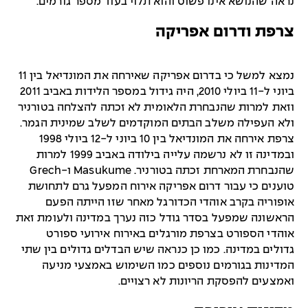
נראה שהנושא אינו פשוט והוא תלוי בעוד מספר גורמים.
צרפת ודרום אפריקה
נמצא למשל כי בדרום אפריקה שאירחה את המונדיאל בין 11
ביוני ל-11 ביולי 2010, היה גידול במספר הלידות באביב 2011
וזאת למרות שהנבחרת הלאומית לא זכתה להצלחה בטורניר
ולא העפילה משלב הבתים המוקדמים לשלב שמינית הגמר.
צרפת אירחה את המונדיאל בין 10 ביוני ל-12 ביולי 1998
ובמדינה זו לא נרשמה עלייה בילודה באביב 1999 למרות
שהנבחרת המארחת זכתה בטורניר. Masukume ו-Grech
טוענים כי עבור דרום אפריקה אירוח המפעל גרם לתחושת
אופוריה בקרב אוהדי הכדורגל מאחר שזו הייתה הפעם
הראשונה שמפעל בסדר גודל כזה נערך במדינה ולעומת זאת
אוהדי הספורט בצרפת מורגלים באירוח אירועי ספורט
גדולים במדינה. כמו כן כנראה שיש הבדלים גדולים בין שתי
המדינות בגורמים נוספים כמו השימוש באמצעי מניעה
ואמצעים להפסקת הריונות לא רצויים.