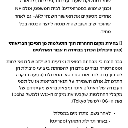
שנוי במחלוקת שעבר עבירות (פליליות ) לכאורה
(כגון שימוש בסטרואידים) לבית המשפט; אולם NF
אחרים מספקים את האישור השנתי לAR- גם לאחר
שהוכח שוב ושוב שהוא מנסה לייצר הכנסה בכל
מחיר.
 בחירת מקום התחרות תוך התעלמות מן הסיכון הבריאותי
(כגון סיבולת) הכרוך בבחירה זו עבור האתלטים
כבר הוכח כי מבחינה רפואית ומדעית השילוב של תנאי לחות
וטמפרטורה גבוהים גורם הן להפחתת ביצועי סיבולת הן
לסיכון גבוה לבריאות ספורטאי הסיבולת (פגיעה בבקרה
התרמית). אולם השמירה על תנאי הבריאות או על תנאי
העבודה של האתלט אינה נמצאת בראש מעייניהם של
מקבלי ההחלטות שקבעו את מיקום ה-WC (למשל Doha)
ואת ה-OG (למשל Tokyo).
לאחר גשם, נותרו מים במסלול
• באזור תחילת המאוץ (ספרינט)