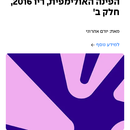
הפינה האולימפית, ריו 2016,
חלק ב'
מאת: יורם אהרוני
למידע נוסף