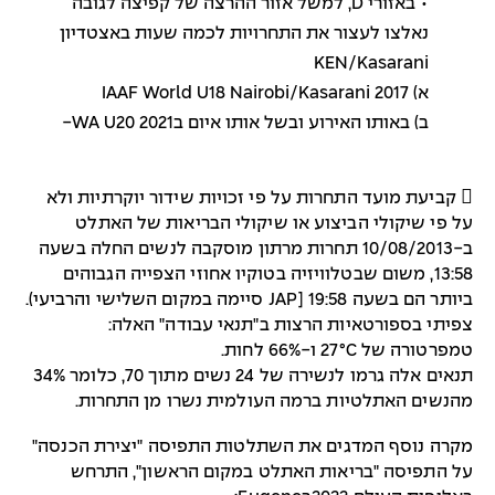
• באזורי D, למשל אזור ההרצה של קפיצה לגובה
נאלצו לעצור את התחרויות לכמה שעות באצטדיון
KEN/Kasarani
א) IAAF World U18 Nairobi/Kasarani 2017
ב) באותו האירוע ובשל אותו איום בWA U20 2021-
¬
 קביעת מועד התחרות על פי זכויות שידור יוקרתיות ולא
על פי שיקולי הביצוע או שיקולי הבריאות של האתלט
ב-10/08/2013 תחרות מרתון מוסקבה לנשים החלה בשעה
13:58, משום שבטלוויזיה בטוקיו אחוזי הצפייה הגבוהים
ביותר הם בשעה 19:58 [JAP סיימה במקום השלישי והרביעי).
צפיתי בספורטאיות הרצות ב"תנאי עבודה" האלה:
טמפרטורה של 27°C ו-66% לחות.
תנאים אלה גרמו לנשירה של 24 נשים מתוך 70, כלומר 34%
מהנשים האתלטיות ברמה העולמית נשרו מן התחרות.
מקרה נוסף המדגים את השתלטות התפיסה "יצירת הכנסה"
על התפיסה "בריאות האתלט במקום הראשון", התרחש