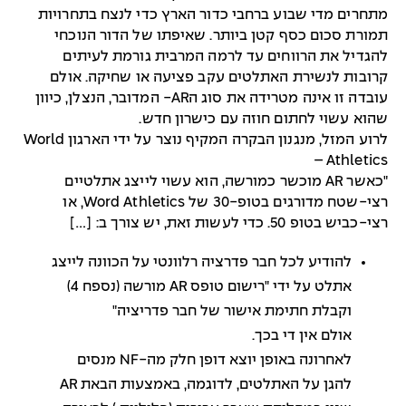
מתחרים מדי שבוע ברחבי כדור הארץ כדי לנצח בתחרויות
תמורת סכום כסף קטן ביותר. שאיפתו של הדור הנוכחי
להגדיל את הרווחים עד לרמה המרבית גורמת לעיתים
קרובות לנשירת האתלטים עקב פציעה או שחיקה. אולם
עובדה זו אינה מטרידה את סוג הAR- המדובר, הנצלן, כיוון
שהוא עשוי לחתום חוזה עם כישרון חדש.
לרוע המזל, מנגנון הבקרה המקיף נוצר על ידי הארגון World
Athletics –
"כאשר AR מוכשר כמורשה, הוא עשוי לייצג אתלטיים
רצי-שטח מדורגים בטופ-30 של Word Athletics, או
רצי-כביש בטופ 50. כדי לעשות זאת, יש צורך ב: […]
להודיע לכל חבר פדרציה רלוונטי על הכוונה לייצג
אתלט על ידי "רישום טופס AR מורשה (נספח 4)
וקבלת חתימת אישור של חבר פדריציה"
אולם אין די בכך.
לאחרונה באופן יוצא דופן חלק מה-NF מנסים
להגן על האתלטים, לדוגמה, באמצעות הבאת AR