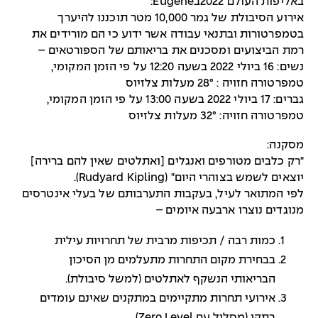
באליפות העולם 2022בEugene:
אירוע הסיבולת של גמר 10,000 מטר תוכננו להיערך
בטמפרטורות ובתנאי עבודה אשר ידוע כי הם מורידים את
רמת הביצועים ומסכנים את בריאותם של הספורטאים –
נשים: 16 ביולי 2022 בשעה 12:20 על פי הזמן המקומי,
טמפרטורה חזויה : 28° מעלות צלזיוס
גברים: 17 ביולי 2022 בשעה 13:00 על פי הזמן המקומי,
טמפרטורה חזויה: 32° מעלות צלזיוס
מסקנה:
"רק כלבים מטורפים ואנגלים [ואתלטים שאין להם ברירה]
יוצאים לשמש בצוהרי היום" (Rudyard Kipling).
לפי המתואר לעיל, בעקבות התערבותם של בעלי אינטרסים
מנוגדים נוצרו ארבעה איומים –
כמות רבה / תכיפות מרבית של תחרויות עילית
בבחירת מקום התחרות מתעלמים מן הסיכון
הבריאותי הנשקף לאתלטים (למשל סיבולת).
אירועי תחרות מתקיימים במתקנים שאינם עומדים
בתקן (מסלול עם Zero Level).