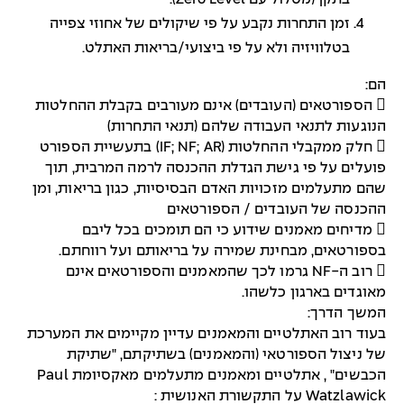
זמן התחרות נקבע על פי שיקולים של אחוזי צפייה
בטלוויזיה ולא על פי ביצועי/בריאות האתלט.
הם:
 הספורטאים (העובדים) אינם מעורבים בקבלת ההחלטות
הנוגעות לתנאי העבודה שלהם (תנאי התחרות)
 חלק ממקבלי ההחלטות (IF; NF; AR) בתעשיית הספורט
פועלים על פי גישת הגדלת ההכנסה לרמה המרבית, תוך
שהם מתעלמים מזכויות האדם הבסיסיות, כגון בריאות, ומן
ההכנסה של העובדים / הספורטאים
 מדיחים מאמנים שידוע כי הם תומכים בכל ליבם
בספורטאים, מבחינת שמירה על בריאותם ועל רווחתם.
 רוב ה-NF גרמו לכך שהמאמנים והספורטאים אינם
מאוגדים בארגון כלשהו.
המשך הדרך:
בעוד רוב האתלטיים והמאמנים עדיין מקיימים את המערכת
של ניצול הספורטאי (והמאמנים) בשתיקתם, "שתיקת
הכבשים" , אתלטיים ומאמנים מתעלמים מאקסיומת Paul
Watzlawick על התקשורת האנושית :