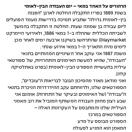
הרהורים על האחד במאי – יום העבודה הבין-לאומי
בשנת 1889 בפריז התקבלה החלטה לארגן "הפגנה
בין-לאומית גדולה" שתביע תמיכה בדרישות מעמד הפועלים
ליום עבודה בן שמונה שעות. החלטה זו התקבלה בהמשך
לשביתה הכללית שהחלה ב-1 במאי 1886, ולאירועי היימרקט
Haymarket)) שהתרחשו בשיקגו ארבעה ימים לאחר מכן.
לימים נהיה התאריך ה-1 במאי אירוע שנתי .
משנת 1987 אני עוקב אחר השינויים המהותיים בתנאי
"העבודה", שהיא למעשה האימונים והתחרויות, של ספורטאי
עילית בתעשיית הספורט הבין-לאומית (בפרט באתלטיקה
קלה).
ואני מודאג מאוד מהסיכון הגובר לבריאות ה"עובדים",
הספורטאים שלנו, ולרווחתם עקב ההידרדרות הניכרת בתנאי
ה"עבודה" (של האימונים ובעיקר של התחרות). אומנם אני
שבע רצון מחזון העבודה המשותף המוביל את רוב מאמני
העילית שלנו והמתבסס על העקרונות האלה –
הספורטאים במרכז
הספורט מבוסס על מדע
המאמן הוא המניע לפעולה