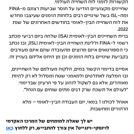
הקשורות לזמני לוח השחייה העולמי.
שחיינים מקצועיים הודיעו על חוסר שביעות רצונם מ-FINA
ומה-ISL בשל שינויים רבים בלוחות הזמנים שעיצבו מחדש
את לוח השחייה הבין-לאומי בחודשים האחרונים של שנת
2022.
ברית השחיינים הבין-לאומית (ISA) שלחה ביום רביעי מכתב
רשמי ל-FINA ולליגת השחייה הבין-לאומית (ISL), ובו נכתב
כי הספורטאים אינם מרוצים מהעובדה שהם אינם מעורבים
בקביעת שינויים בלוח הזמנים וכן מן היחס אליהם בעניין זה.
אסיים בדימוי הקשור במים, הלקוח מעולמם של השחיינים,
ובו המלצה לאתלטים ולמאמני שטח ומסלול לא רק להיות
מאוחדים, אלא גם לשקול לנהוג על פי הרעיון שבדימוי:
"לעולם אל תשכח שרק דגים מתים שוחים עם הנחל".
אאחל לכולנו 1 במאי, יום העבודה הבין-לאומי – מלא
הרהורים ומחשבות.
יש לך שאלה למומחים של המרכז האקדמי
לוינסקי-וינגייט? אין צורך להתבייש, רק ללחוץ
כאן