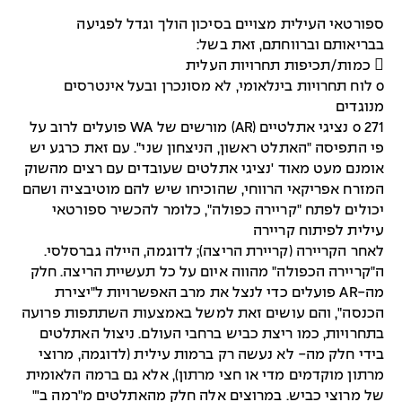
ספורטאי העילית מצויים בסיכון הולך וגדל לפגיעה
בבריאותם וברווחתם, זאת בשל:
 כמות/תכיפות תחרויות העלית
o לוח תחרויות בינלאומי, לא מסונכרן ובעל אינטרסים
מנוגדים
o 271 נציגי אתלטיים (AR) מורשים של WA פועלים לרוב על
פי התפיסה "האתלט ראשון, הניצחון שני". עם זאת כרגע יש
אומנם מעט מאוד 'נציגי אתלטים שעובדים עם רצים מהשוק
המזרח אפריקאי הרווחי, שהוכיחו שיש להם מוטיבציה ושהם
יכולים לפתח "קריירה כפולה", כלומר להכשיר ספורטאי
עילית לפיתוח קריירה
לאחר הקריירה (קריירת הריצה); לדוגמה, היילה גברסלסי.
ה"קריירה הכפולה" מהווה איום על כל תעשיית הריצה. חלק
מה-AR פועלים כדי לנצל את מרב האפשרויות ל"יצירת
הכנסה", והם עושים זאת למשל באמצעות השתתפות פרועה
בתחרויות, כמו ריצת כביש ברחבי העולם. ניצול האתלטים
בידי חלק מה- לא נעשה רק ברמות עילית (לדוגמה, מרוצי
מרתון מוקדמים מדי או חצי מרתון), אלא גם ברמה הלאומית
של מרוצי כביש. במרוצים אלה חלק מהאתלטים מ"רמה ב'"