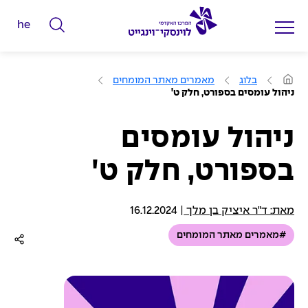
he
ה
ק
ל
ע
בלוג
מאמרים מאתר המומחים
מ
ד
ניהול עומסים בספורט, חלק ט'
ו
מ
ד
ה
י
ב
ניהול עומסים
י
ל
ת
בספורט, חלק ט'
י
ם
ל
מאת: ד"ר איציק בן מלך
|
16.12.2024
ח
#מאמרים מאתר המומחים
י
פ
ו
ש