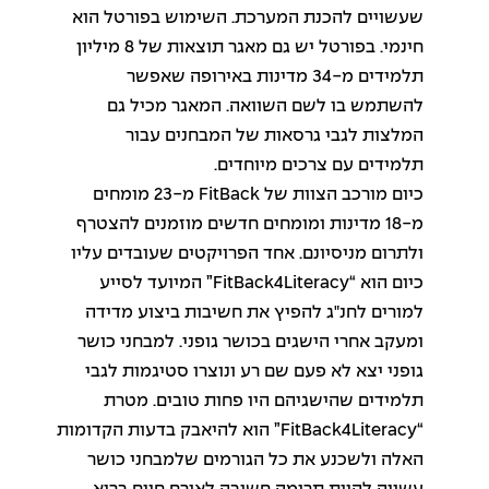
שעשויים להכנת המערכת. השימוש בפורטל הוא
חינמי. בפורטל יש גם מאגר תוצאות של 8 מיליון
תלמידים מ-34 מדינות באירופה שאפשר
להשתמש בו לשם השוואה. המאגר מכיל גם
המלצות לגבי גרסאות של המבחנים עבור
תלמידים עם צרכים מיוחדים.
כיום מורכב הצוות של FitBack מ-23 מומחים
מ-18 מדינות ומומחים חדשים מוזמנים להצטרף
ולתרום מניסיונם. אחד הפרויקטים שעובדים עליו
כיום הוא “FitBack4Literacy” המיועד לסייע
למורים לחנ"ג להפיץ את חשיבות ביצוע מדידה
ומעקב אחרי הישגים בכושר גופני. למבחני כושר
גופני יצא לא פעם שם רע ונוצרו סטיגמות לגבי
תלמידים שהישגיהם היו פחות טובים. מטרת
“FitBack4Literacy” הוא להיאבק בדעות הקדומות
האלה ולשכנע את כל הגורמים שלמבחני כושר