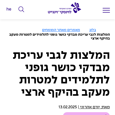
he
ה
ק
ל
ע
בלוג
מאמרים מאתר המומחים
מ
ד
המלצות לגבי עריכת מבדקי כושר גופני לתלמידים למטרות מעקב
ו
בהיקף ארצי
מ
ד
ה
י
ב
י
המלצות לגבי עריכת
ל
ת
י
מבדקי כושר גופני
ם
ל
לתלמידים למטרות
ח
י
מעקב בהיקף ארצי
פ
ו
מאת: יורם אהרוני
|
13.02.2025
ש