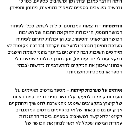
דומה והדבר כמובן יגזול זמן ומשאבים כספיים. כמו כן
נדרשים משאבים כספיים לטיפול בתוצאות, ניתוחן והפצתן.
הזדמנויות
– תוצאות המבחנים יכולות לשמש ככלי לפיתוח
הכושר הגופני, הן יכולות לחזק את ההבנה של חשיבות
הכושר הבריאותי והספורטיבי, הן יכולות לתרום לפיתוח
מערכת החינוך הגופני ולהעלאת יוקרתה (בהרבה מקומות לא
מייחסים חשיבות רבה להישגים בחינוך גופני לעומת הישגים
במקצועות לימוד עיוניים), והן כמובן יכולות לשמש ככלי
אבחוני שיכוון את הנזקקים להתערבויות נדרשות (בבתי
הספר או במסגרות חיצוניות).
איומים על מערכות קיימות
– מספר גורמים מאיימים על
מערכות קיימות למעקב על כושר גופני. תמיד קיים האיום
של קיצוץ בתקציבים שימנע מהמערכת להמשיך ולהתקיים
אך קיים גם סוג אחר של איום: קיימים גורמים המתנגדים
לקיומן ללא קשר למשאבים כספיים. ביסוד ההתנגדות
עמודת הגישה שכלל לא ראוי לבחון את הכושר של