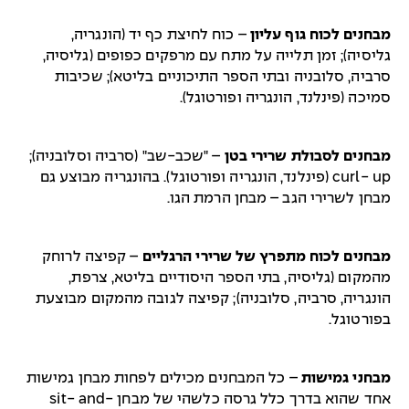
מבחנים לכוח גוף עליון
– כוח לחיצת כף יד (הונגריה,
גליסיה); זמן תלייה על מתח עם מרפקים כפופים (גליסיה,
סרביה, סלובניה ובתי הספר התיכוניים בליטא); שכיבות
סמיכה (פינלנד, הונגריה ופורטוגל).
מבחנים לסבולת שרירי בטן
– "שכב-שב" (סרביה וסלובניה);
curl- up (פינלנד, הונגריה ופורטוגל). בהונגריה מבוצע גם
מבחן לשרירי הגב – מבחן הרמת הגו.
מבחנים לכוח מתפרץ של שרירי הרגליים
– קפיצה לרוחק
מהמקום (גליסיה, בתי הספר היסודיים בליטא, צרפת,
הונגריה, סרביה, סלובניה); קפיצה לגובה מהמקום מבוצעת
בפורטוגל.
מבחני גמישות
– כל המבחנים מכילים לפחות מבחן גמישות
אחד שהוא בדרך כלל גרסה כלשהי של מבחן sit- and-