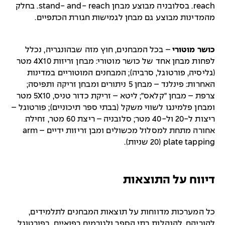
reach. בסלובניה מבוצע מבחן stand- and- reach. בחלק
מהמדינות מבוצע גם מבחן לגמישות חגורת הכתפיים.
כושר מוטורי
– בכל המבחנים, חוץ מזה שבהונגריה, נכלל
לפחות מבחן אחד של כושר מוטורי: מבחן זריזות 4X10 מטר
(גליסיה, פורטוגל, סרביה); המבחנים המוטוריים במדינות
האחרות: פינלנד – מבחן 5 ניתורים ומבחן זריקה ותפיסה;
צרפת – מבחן "קלאס"; ליטא – זריקת כדור טניס, 5X10 מטר
ומבחן פלמינגו לשווי משקל (בבתי ספר תיכוניים); פורטוגל –
ריצות ל-20 ול-40 מטר; סלובניה – ריצת 60 מטר, זחילה
אחורה מתחת למסלול מכשולים ומבן זריזות ידיים – arm
plate tapping (20 שניות).
דיווח על התוצאות
כל המערכות מדווחות על תוצאות המבחנים לתלמידים,
להוריהם, להנהלות בתי הספר ולגורמים רפואיים. בפורטוגל