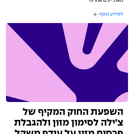
מאת: יורם אהרוני
למידע נוסף
השפעת החוק המקיף של
צ'ילה לסימון מזון ולהגבלת
פרסום מזון על עודף משקל