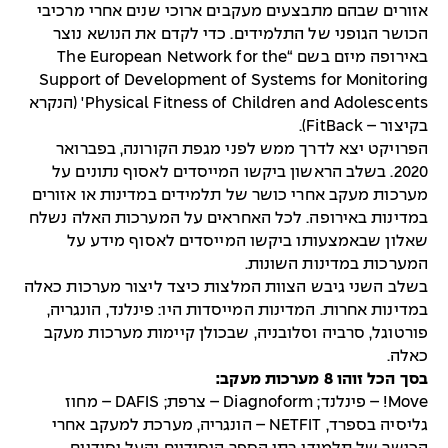
אזורים שבהם מתבצעים מעקבים ארוכי שנים אחרי מרכיבי
הכושר הגופני של התלמידים. כדי לקדם את הנושא נוצר
באירופה מיזם בשם “The European Network for the
Support of Development of Systems for Monitoring
Physical Fitness of Children and Adolescents' (הנקרא
בקיצור – FitBack).
הפרויקט יצא לדרך ממש לפני מגפת הקורונה, בפברואר
2020. בשלב הראשון ביקשו המייסדים לאסוף נתונים על
מערכות מעקב אחרי כושר של תלמידים במדינות או אזורים
במדינות באירופה. לכל האחראים על המערכות האלה נשלח
שאלון שבאמצעותו ביקשו המייסדים לאסוף מידע על
המערכות במדינות השונות.
בשלב השני גיבש הצוות המלצות כיצד ליצור מערכות כאלה
במדינות אחרות. המדינות המייסדות היו: פינלנד, הונגריה,
פורטוגל, סרביה וסלובניה, שבכולן קיימות מערכות מעקב
כאלה.
בסך הכל זוהו 8 מערכות מעקב:
Move! – פינלנד; Diagnoform – צרפת; DAFIS – מחוז
גליסיה בספרד, NETFIT – הונגריה, מערכת למעקב אחרי