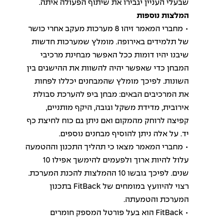
שבעלי העניין יגבירו את שיתוף הפעולה איתה.
המלצות נוספות
• מחברי המאמר זיהו 8 מערכות מעקב אחרי כושר
של תלמידים באירופה. מומלץ שמערכות חדשות
שיבנו יהיו דומות ככל האפשר מבחינת מרכיבי
המבחן כדי שאפשר יהיה להשוות את ההישגים בין
השונות. לפיכך מומלץ שהמבחנים יכללו לפחות
את המרכיבים הבאים: מבחן ביפ להערכת סבולת
אירובית, מדידת משקל וגובה, היקף מותניים,
קפיצה לרוחק מהמקום ואם ניתן גם כוח לחיצת כף
יד. על אלה ניתן להוסיף מבחנים נוספים.
• מחברי המאמר מצאו כי תהליך התכנון וההטמעה
עלול להיות ארוך ולפעמים להימשך אפילו 10
שנים. לפיכך גובשו 10 ההמלצות להכנת המערכת.
רצוי להיוועץ במומחים של FitBack בתכנון
המערכת והטמעתה.
• FitBack הוא בעל פורטל המספק חומרים