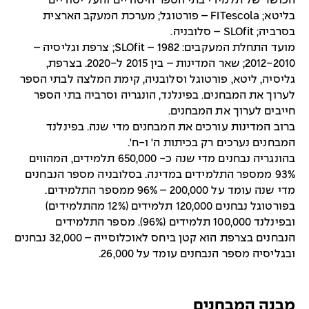
הכושר של תלמידי בתי הספר היסודיים והעל יסודיים
בליטא; FITescola – פורטוגל; מערכת המעקב הארצית
בסרביה; SLOfit – סלובניה.
מועד התחלת המעקבים: SLOfit – 1982; צרפת וגליסיה –
2012-2010; שאר המדינות – בין 2015 ל-2020. בצרפת,
גליסיה, ליטא, פורטוגל וסלובניה, קימת המלצה לבתי הספר
לערוך את המבחנים. בפינלנד, הונגריה וסרביה בתי הספר
חייבים לערוך את המבחנים.
ברוב המדינות עורכים את המבחנים מדי שנה. בפינלנד
המבחנים נערכים רק בכיתות ה' ו-ח'.
בהונגריה נבחנים מדי שנה כ- 650,000 תלמידים, המהווים
93% ממספר התלמידים במדינה. בסלובניה מספר הנבחנים
מדי שנה עומד על 200,000 – 96% ממספר התלמידים.
בפורטוגל נבחנים 120,000 תלמידים (12% מהתלמידים)
ובפינלנד 100,000 תלמידים (96%). מספר התלמידים
הנבחנים בצרפת הוא קטן ביחס לאוכלוסייה – 32,000 נבחנים
ובגליסיה מספר הנבחנים עומד על 26,000.
מבנה המבחנים