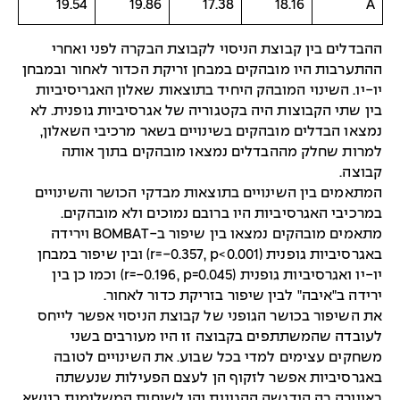
19.54
19.86
17.38
18.16
A
ההבדלים בין קבוצת הניסוי לקבוצת הבקרה לפני ואחרי
ההתערבות היו מובהקים במבחן זריקת הכדור לאחור ובמבחן
יו-יו. השינוי המובהק היחיד בתוצאות שאלון האגריסיביות
בין שתי הקבוצות היה בקטגוריה של אגרסיביות גופנית. לא
נמצאו הבדלים מובהקים בשינויים בשאר מרכיבי השאלון,
למרות שחלק מההבדלים נמצאו מובהקים בתוך אותה
קבוצה.
המתאמים בין השינויים בתוצאות מבדקי הכושר והשינויים
במרכיבי האגרסיביות היו ברובם נמוכים ולא מובהקים.
מתאמים מובהקים נמצאו בין שיפור ב-BOMBAT וירידה
באגרסיביות גופנית (r=-0.357, p<0.001) ובין שיפור במבחן
יו-יו ואגרסיביות גופנית (r=-0.196, p=0.045) וכמו כן בין
ירידה ב"איבה" לבין שיפור בזריקת כדור לאחור.
את השיפור בכושר הגופני של קבוצת הניסוי אפשר לייחס
לעובדה שהמשתתפים בקבוצה זו היו מעורבים בשני
משחקים עצימים למדי בכל שבוע. את השינויים לטובה
באגרסיביות אפשר לזקוף הן לעצם הפעילות שנעשתה
באווירה בה הודגשה ההגינות והן לשיחות המשלימות בנושא