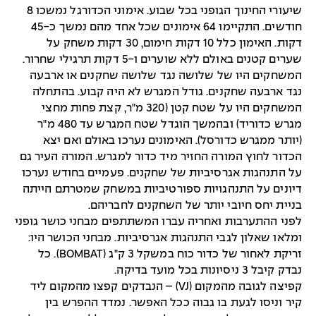
שיעורי החינוך הגופני בכל שבוע. אימוני הכדורגל נמשכו 8
חודשים. התקיימו 64 אימונים שכל אחד מהם נמשך כ-45
דקות. האימון כלל 10 דקות חימום, 30 דקות משחק על
שערים קטנים באולם ללא שוערים ו-5 דקות תרגילי שחרור.
המשחקים היו של שלושה נגד שלושה שחקנים או ארבעה
נגד ארבעה שחקנים. גודל המגרש לא היה קבוע. בהתחלה
המשחקים היו על שטח קטן (320 מ"ר, קצת פחות מחצי
מגרש כדוריד) ובהמשך הוגדל שטח המגרש עד 480 מ"ר
(יותר ממגרש כדורסל). האימונים נערכו באולם ואם יצא
הכדור לחוץ המורה החזיר מיד כדור למגרש. המורה העיר גם
על התנהגות אגרסיביות של שחקנים. פעמיים בחודש נערכו
דיונים על התנהגויות ספורטיביות במשחק שמטרתם הייתה
בניית יחס חיובי יותר של השחקנים לחבריהם.
לפני ההתערבות ואחריה עברו המשתתפים מבחני כושר גופני
ומלאו שאלון לגבי התנהגות אגרסיביות. מבחני הכושר היו:
זריקת לאחור של כדור כוח במשקל 3 ק"ג (BOMBAT). כל
נבדק קיבל 3 ניסיונות בכל מועד בדיקה.
קפיצה לגובה מהמקום (VJ) – הנבדקים קפצו מהמקום ליד
קיר וניסו לגעת בו גבוה ככל האפשר. נמדד ההפרש בין