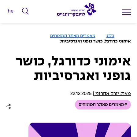
he
ה
ק
ל
ע
בלוג
מאמרים מאתר המומחים
מ
ד
אימוני כדורגל, כושר גופני ואגרסיביות
ו
מ
ד
ה
י
ב
אימוני כדורגל, כושר
י
ל
ת
גופני ואגרסיביות
י
ם
ל
מאת: יורם אהרוני
|
22.12.2025
ח
#מאמרים מאתר המומחים
י
פ
ו
ש