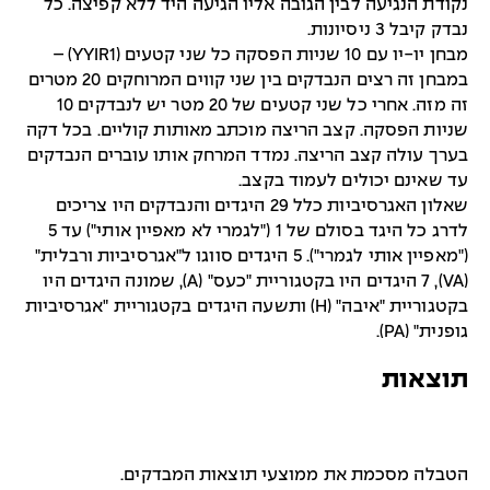
נקודת הנגיעה לבין הגובה אליו הגיעה היד ללא קפיצה. כל
נבדק קיבל 3 ניסיונות.
מבחן יו-יו עם 10 שניות הפסקה כל שני קטעים (YYIR1) –
במבחן זה רצים הנבדקים בין שני קווים המרוחקים 20 מטרים
זה מזה. אחרי כל שני קטעים של 20 מטר יש לנבדקים 10
שניות הפסקה. קצב הריצה מוכתב מאותות קוליים. בכל דקה
בערך עולה קצב הריצה. נמדד המרחק אותו עוברים הנבדקים
עד שאינם יכולים לעמוד בקצב.
שאלון האגרסיביות כלל 29 היגדים והנבדקים היו צריכים
לדרג כל היגד בסולם של 1 ("לגמרי לא מאפיין אותי") עד 5
("מאפיין אותי לגמרי"). 5 היגדים סווגו ל"אגרסיביות ורבלית"
(VA), 7 היגדים היו בקטגוריית "כעס" (A), שמונה היגדים היו
בקטגוריית "איבה" (H) ותשעה היגדים בקטגוריית "אגרסיביות
גופנית" (PA).
תוצאות
הטבלה מסכמת את ממוצעי תוצאות המבדקים.