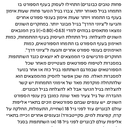
פחות טובים כבוגרים) התחילו לעסוק בענף הספורט בו
התמחו בגיל מאוחר יותר, צברו בגיל הנוער פחות שעות אימון
בענף בו התמחו ויותר שעות אימון בענפי ספורט אחרים
והגיעו ל"ציוני הדרך" בגיל מבוגר יותר. במחקרים השונים
נמצאו מתאמים גבוהים למדי (0.63<|r|<0.80) בין המנבאים
השונים להצלחה: גיל התחלת העיסוק בענף ההתמחות, כמות
האימון בענף הספורט בו התמחו הספורטאים, כמות
האימונים בענפי ספורט אחרים והגעה ל"ציוני דרך".
החוקרים מדגישים כי הממצאים לא יוצאים כנגד השתתפות
במסגרות לטיפוח ספורטאים מצטיינים מאחר שכל
הספורטאים שבמדגם השתתפו בגיל כזה או אחר בנוער
למסגרות האלה. מה שכן אפשר להסיק מהממצאים הוא
שלהתחלה מוקדמת מאד של אימוני התמחות יש קשר
להצלחה בגיל הנוער אבל לא להצלחה בגיל הבוגרים.
ההגדרה של גיל צעיר מאד שונה כמובן בין ענפי הספורט
השונים. יש ענפים שבהם ספורטאים זוכים בתארי אליפות
עולם לבוגרים עוד לפני גיל 18 (שחייה, התעמלות, החלקה על
קרח, קפיצות למים, סקייטבורד) ובענפים אחרים זכייה בתארי
אליפות עולם לבוגרים לפני גיל 18 (או השתתפות בסגל