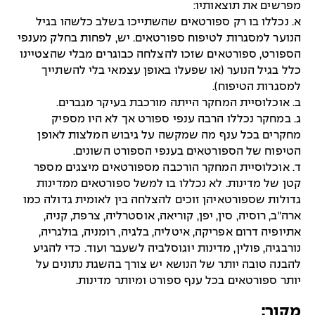
מפרשים את תוצאותיו:
א. נכללו בו רק ספורטאים שהשתייכו בשלב כלשהו בגיל
הנוער למסגרות לטיפוח ספורטאים. יש, לפחות בחלק מענפי
הספורט, ספורטאים שזכו להצלחה כבוגרים מבלי שהצטיינו
כלל בגיל הנוער (או שפעלו באופן עצמאי בלי להשתייך
למסגרות הטיפוח).
ב. אוכלוסיית המחקר הייתה מורכבת בעיקר מגברים.
ג. במחקר נכללו הרבה ענפי ספורט אך לא היו מספיק
מחקרים בכל ענף מה שמקשה על גיבוש המלצות לאופן
הטיפוח של הספורטאים בענפי הספורט השונים.
ד. אוכלוסיית המחקר הורכבה מספורטאים מיצגים מספר
קטן של מדינות. לא נכללו בו למשל ספורטאים ממדינות
גדולות שספורטאיהן זוכים להצלחה בין לאומית גדולה כמו
ארה"ב, רוסיה, סין, יפן, קוריאה, אוסטרליה, צרפת, קניה,
אתיופיה דרום אפריקה, איטליה, בלגיה, רומניה, בולגריה,
נורבגיה, פולין, מדינות יוגוסלביה לשעבר ועוד. כדי להגיע
להבנה טובה יותר של הנושא יש צורך בהשגת נתונים על
יותר ספורטאים בכל ענף ספורט ומיותר מדינות.
מקור: