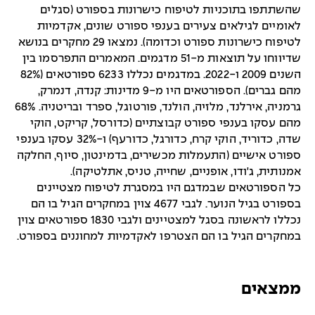
שהשתתפו בתוכניות לטיפוח כישרונות בספורט (סגלים
לאומיים לגילאים צעירים בענפי ספורט שונים, אקדמיות
לטיפוח כישרונות ספורט וכדומה). נמצאו 29 מחקרים בנושא
שדיווחו על תוצאות מ-51 מדגמים. המאמרים התפרסמו בין
השנים 2009 ו-2022. במדגמים נכללו 6233 ספורטאים (82%
מהם גברים). הספורטאים היו מ-9 מדינות: קנדה, דנמרק,
גרמניה, אירלנד, מלזיה, הולנד, פורטוגל, ספרד ובריטניה. 68%
מהם עסקו בענפי ספורט קבוצתיים (כדורסל, קריקט, הוקי
שדה, כדוריד, הוקי קרח, כדורגל, כדורעף) ו-32% עסקו בענפי
ספורט אישיים (התעמלות מכשירים, בדמינטון, סיוף, החלקה
אמנותית, ג'ודו, אופניים, שחייה, טניס, אתלטיקה).
כל הספורטאים שבמדגם היו במסגרת לטיפוח מצטיינים
בספורט בגיל הנוער. לגבי 4677 צוין במחקרים הגיל בו הם
נכללו לראשונה בסגל למצטיינים ולגבי 1830 ספורטאים צוין
במחקרים הגיל בו הם הצטרפו לאקדמיות למחוננים בספורט.
ממצאים