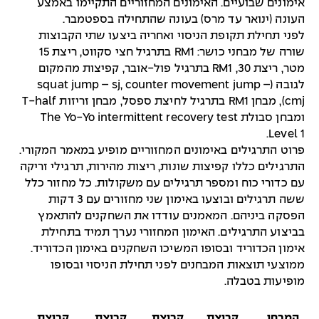
אימונים שבועיים. האימונים המחזוריים התקיימו באמצע
העונה (ינואר עד מרס) בעונה שהתחילה בספטמבר.
לפני תחילת תקופת הניסוי ואחריה ביצעו שתי הקבוצות
שורה של מבחני כושר: RM1 בתרגיל חצי סקווט, ריצת 15
מטר, ריצת 30, RM1 בתרגיל פול-אובר, קפיצות מהמקום
לגובה (squat jump – sj, counter movement jump –
cmj), מבחן RM1 בתרגיל לחיצת ספסל, מבחן זריזות T-half
ומבחן סבולת The Yo-Yo intermittent recovery test
Level 1.
פרוט התרגילים באימונים המחזוריים מופיע במאמר המקורי.
התרגילים כללו קפיצות שונות, ריצות מהירות, תרגילי זריקה
עם כדורי כוח ומספר תרגילים עם משקולות. כל מחזור כלל
ששה תרגילים ובוצעו באימון שני מחזורים עם 3 דקות
הפסקה ביניהם. המאמנים עודדו את השחקנים להתאמץ
בביצוע התרגילים. האימון המחזורי נערך תמיד בתחילת
אימון הכדוריד ובסופו המשיכו השחקנים באימון הכדוריד.
ממוצעי תוצאות המבחנים לפני תחילת הניסוי ובסופו
מופיעות בטבלה.
המבחן
קבוצת
קבוצת
קבוצת
קבוצת