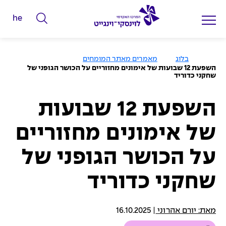
he
ה
ק
ל
ע
בלוג
מאמרים מאתר המומחים
מ
ד
השפעת 12 שבועות של אימונים מחזוריים על הכושר הגופני של
ו
שחקני כדוריד
מ
ד
ה
י
ב
י
השפעת 12 שבועות
ל
ת
י
של אימונים מחזוריים
ם
ל
על הכושר הגופני של
ח
י
שחקני כדוריד
פ
ו
מאת: יורם אהרוני
|
16.10.2025
ש