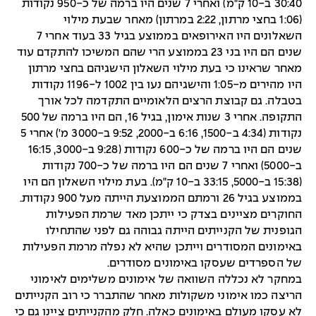
30:40 ב-10 ק"מ) ואחרי 7 שנים היו ברמה של כ-950 נקודות
(1:06 בחצי מרתון, 2:22 במרתון) מאחר שבעת מילוי
השאלונים היו האירופאים בממוצע בגיל 33 בעוד אחרי 7
שנים הם היו בני 23 בממוצע הרי שהם המשיכו להתקדם עוד
מאחר שראינו כי בעת מילוי השאלון הישגיהם בחצי מרתון
היו מהירים מ-1:05 והישגיהם נעו בין 1002 ל-1196 נקודות
בטבלה. גם קבוצת הרצים הלאומיים התקדמה לכל אורך
התקופה. אחרי 3 שנות אימון, בגיל 16, הם היו ברמה של 500
נקודות (4:34 ב-1500, 6:16 ב-2000, 9:52 ב-3000 מ') אחרי 5
שנים הם היו ברמה של כ-600 נקודות (9:28 ב-3000, 16:15
ב-5000) ואחרי 7 שנים הם היו ברמה של כ-700 נקודות
(15:38 ב-5000, 33:15 ב-10 ק"מ). בעת מילוי השאלון הם היו
בממוצע בגיל 26 ורמתם הממוצעת הייתה מעל 900 נקודות.
החוקרים מציינים בצדק כי ייתכן מאד שרמת הפעילות
הגופנית של הקנייתים הייתה גבוהה גם לפני שהתחילו
באימונים המסודרים וייתכן שהיא לא נפלה מרמת הפעילות
של הספרדים שעסקו באימונים מסודרים.
במחקר לא נכללה השוואה של אימונים משלימים לאימוני
הריצה כמו אימוני משקולות מאחר שהתברר כי רוב הקנייתים
לא עסקו מעולם באימונים כאלה. חלק מהקנייתים ציינו גם כי