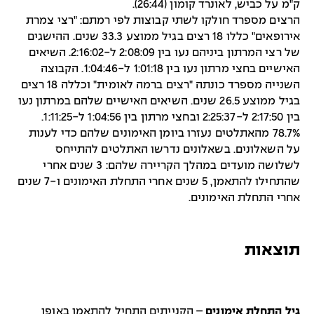
ק"מ על כביש, לאונרד קומון (26:44).
הרצים מספרד חולקו לשתי קבוצות לפי רמתם: "רצי צמרת
אירופאים" כללו 18 רצים בגיל ממוצע 33.3 שנים. ההישגים
של רצי המרתון ביניהם נעו בין 2:08:09 ל-2:16:02. השיאים
האישיים בחצי מרתון נעו בין 1:01:18 ל-1:04:46. הקבוצה
השנייה מספרד כונתה "רצים ברמה לאומית" וכללה 18 רצים
בגיל ממוצע 26.5 שנים. השיאים האישיים שלהם במרתון נעו
בין 2:17:50 ל-2:25:37 ובחצי מרתון בין 1:04:56 ל-1:11:25.
78.7% מהאתלטים נעזרו ביומן האימונים שלהם כדי לענות
על השאלונים. בשאלונים נדרשו האתלטים להתייחס
לשלושה מועדים במהלך הקריירה שלהם: 3 שנים אחרי
שהתחילו להתאמן, 5 שנים אחרי התחלת האימונים ו-7 שנים
אחרי התחלת האימונים.
תוצאות
גיל התחלת אימונים
– הקנייתים התחיל להתאמן באופן