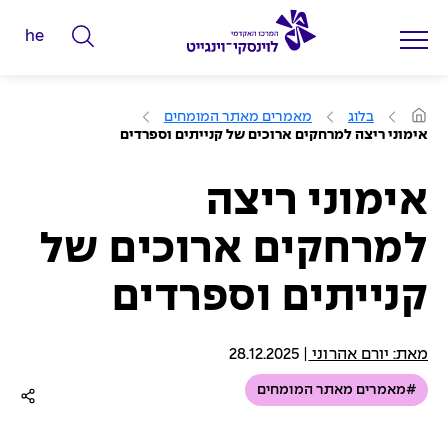
he
ה
ק
ל
ע
בלוג
מאמרים מאתר המומחים
מ
ד
אימוני ריצה למרחקים ארוכים של קנייתים וספרדים
ו
מ
ד
ה
י
ב
אימוני ריצה
י
ל
ת
למרחקים ארוכים של
י
ם
קנייתים וספרדים
ל
ח
י
מאת: יורם אהרוני
|
28.12.2025
פ
#מאמרים מאתר המומחים
ו
ש