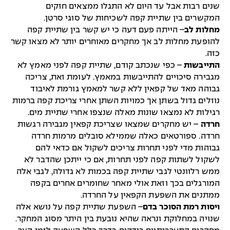
שנים רבות אבל עד היום לא התגלו ממצאים חזקים
המקשרים בין שתיית קפה לשכיחות של סוגי סרטן.
מחלות לב
– הייתה פעם דעה כי יש קשר בין שתיית קפה
להופעת מחלות לב אך מחקרים מאוחרים יותר לא מצאו קשר
כזה.
התייבשות
– כפי שנכתב קודם, שתיית קפה לפני מאמץ לא
מגבירה סיכויים להתייבשות במאמץ. לעומת זאת, צריכה
גבוהה מאד של קפאין ללא קשר למאמץ גורמת לאיבוד
נוזלים גדול בשתן אך כמויות השתן אחרי צריכת קפה ברמות
רגילות לא נמצאו שונות מאלה שנצפו אחרי שתיית מים.
חרדה
– יש מחקרים שמצאו שצריכת קפאין מגבירה רגשות
חרדה. ספורטאים כאלה שממילא סובלים מרמות חרדה
גבוהות מדי לפני תחרות צריכים לשקול אם כדאי להם
לשקול לשתות קפה לפני תחרות, אם כי ייתכן שהדבר לא
ממש רלוונטי לגבי שתיית קפה בכמות לא גדולה, לגבי אלה
המורגלים בכך וזאת אולי מאחר שחומרים אחרים בקפה
ממתנים את השפעת הקפאין על החרדה.
ויסות רמת הסוכר בדם
– השפעת שתיית קפה על נושא אלה
שנויה במחלוקת ונראה שהיא נובעת בין היתר מסוג המחקר.