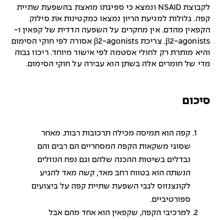
לקבוצת NSAID ונמצא כי ספיגתו מואצת בהשפעת שתיית
קפה. גלולות למניעת הריון נמצאו כמקטינות את סילוק
הקפאין מהדם. אין מחקרים על השפעה הדדית של קפאין ו-
β2-agonists. צריכת β2-agonists אסורה לפי חוקי הסימום
והיא מותרת רק לחולי אסטמה לפי אישור מיוחד. ריכוז גבוה
מדי של חומרים אלה בשתן הוא עבירה על חוקי הסימום.
סיכום
קפה הוא תמיסה מכילה תרכובות רבות. מאחר
שסוגי משקאות הקפה המסחריים הם רבים והם
נבדלים בשיטות ההכנה שלהם וגם נפח הנוזלים
הנשתה הוא בטווח רחב מאד, קשה מאד להגיע
לקונצנזוס לגבי השפעת שתיית קפה על ביצועים
ספורטיביים.
למרכיבי הקפה, שקפאין הוא אחד מהם אבל