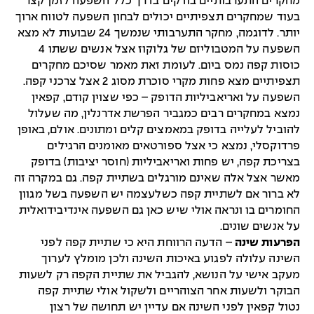
מחקרים התערבותיים בודקים בדרך כלל השפעה לזמן קצר
בעוד שמחקרים תצפיתיים יכולים לבחון השפעה לטווח ארוך
יותר. לדוגמה, מחקר התערבותי שנמשך 24 שבועות לא מצא
השפעה על המטבוליזם של גלוקוז אצל אנשים ששתו 4
כוסות קפה נמס ביום. לעומת זאת מאמר שסיכם מחקרים
תצפיתיים מצא פחות מקרי סוכרת מסוג 2 אצל צרכני קפה.
השפעה על ואריאביליות הדופק – כפי שצוין קודם, קפאין
נמצא במחקרים רבים כמגביר הפרשת אדרנלין, מה שעלול
להוביל לעלייה בדופק במאמצים קלים ומתונים. אולם, באופן
פרדוקסלי, נמצא כי אצל ספורטאים מאומנים הרגילים
בצריכת קפה, יש פחות ואריאביליות (חוסר יציבות) בדופק
מאשר אצל אלה שאינם מורגלים בשתיית קפה. גם במקרה זה
לא ברור אם לשתיית קפה כשלעצמה יש השפעה בשל מגוון
החומרים בו ונראה אולי שיש כאן גם השפעה אינדיבידואלית
על אנשים שונים.
הפרעות שינה
– הדעה הרווחת היא כי שתיית קפה לפני
השינה עלולה לפגוע באיכות השינה ולכן מומלץ לערוך
מעקב אישי על הנושא, להגביל את שתיית הקפה רק לשעות
הבוקר ולשעות אחר הצוהריים ולשקול אולי שתיית קפה
נטול קפאין לפני השינה אם עדיין יש תחושה של רצון