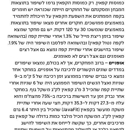
כמוסות קפאין. רק כמוסות הקפאין גרמו לשיפור בתוצאות
המבחן ומסקנתם של החוקרים הייתה שכנראה יש חומרים
בקפה הממתנים את השפעת הקפאין על היכולת להתמיד
במאמצים ממושכים. חוקרים אחרים מצאו שיפור בתוצאות
במאמצים שנמשכו 30 עד 120 דקות. יש גם מחקר שמצא
שיפור בזמן ריצת מייל של 1.3% אחרי שתיית קפה (בהשוואה
לקפה נטול קפאין) ובהשוואה לפלסבו השיפור היה של 1.9%.
שיפור בהישגים אחרי שתיית קפה נמצא גם אצל רצים
מאומנים וגם אצל רצים לא מאומנים.
אופניים
– ברוב המחקרים, אך לא בכולם, נמצאו שיפורים
במדדים שונים הקשורים לרכיבה על אופניים. במחקר אחד
נמצא כי גברים שיפרו בממוצע זמן רכיבה של 5 ק"מ ב-9
שניות ואצל הנשים השיפור הממוצע היה של 6 שניות אחרי
שתיית קפה שהכיל 3 מ"ג קפאין לק"ג משקל גוף. במחקר
אחר נבדק זמן עד תשישות ברכיבה ב-75% מהצח"מ והוא
עלה מ-27.3 דקות ל-35.3 דקות, חצי שעה אחרי שתיית
משקה מועשר בקפאין (JavaFit) שהכיל בין היתר 6.4 גרם
קפאין לק"ג. המשקה הכיל מלבד כמות גדולה של קפאין גם
מרכיבים אחרים, כך שקשה לייחס את השיפור להישג
לקפאין בלבד או להשליך מהתוצאות על השפעת שתיית