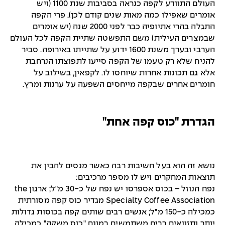
העולם התוודע לקפה כנראה בסביבות שנת 1100 (ויש
אומרים שאפילו כמה מאות שנים קודם לכן). פרי הקפה
התגלה בהרי אתיופיה כבר לפני 2000 שנה (יש אומרים
שבמצרים העילית) משם התפשטה שתיית הקפה לכל העולם
הערבי ובערך משנת 1600 ידוע על שתייתו באירופה. סביר
להניח שלא רק טעמו של הקפה סייעו לתפוצתו הנרחבת
אלא גם תכונות אחרות שיוחסו לו. לקפאין, בשילוב על
חומרים אחרים שבקפה מייחסים השפעה על ערנות ומרץ.
הגדרת "כוס קפה אחת"
נושא זה הוא בעל חשיבות רבה כאשר מנסים להבין את
תוצאות המחקרים ויש לו מספר מרכיבים:
נפח הנוזל – בכוס אספרסו יש נפח של כ-30 מ"ל; ארגון the
Specialty Coffee Association מגדיר כוס קפה מסורתית
כמכילה כ-150 מ"ל; אנשים רבים שותים קפה בכוסות גדולות
יותר ותזונאים רבים משתמשים במונח "כוס משקה" כמכילה