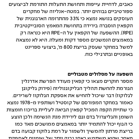
כאבים, לדחיית עייפות ותחושת התעלות התורמת לביצועים
ספורטיביים גבוהים יותר. במטה-אנליזה של מחקרים
העוסקים בנושא נמצא כי 33% מהתרומה הארגוגנית של
הקפאין הוסברה בירידה בתחושת המאמץ הסובייקטיבית
(RPE). ההשפעה של הקפאין על ה-RPE היא כנראה רק
במאמצים הנמשכים מספר דקות ומעלה. היא לא נמצאה
למשל במחקר שעסק בריצת 800 מ', ביצועי ספרינט
באופניים ובתרגילי כוח.
השפעה על מסלולים מטבוליים
מספר חוקרים מצאו כי קפאין מעודד הפרשת אדרנלין
הגורמת להחשת תהליך הגליקוגנוליזה (פירוק גליקוגן
לגלוקוז) דבר שיכול להחיש את אספקת הגלוקוז לשרירים.
כאמור במחקר המפורסם של קוסטיל ושותפיו מ-1978 נמצא
כי שתיית הקפה המכיל קפאין הביאה לעליית בריכוז חומצות
השומן והגליצרול בדם וגם לירידת מנת הנשימה ולכן הוצע
כי הגוף יכול להתמיד יותר במאמצים ממושכים מאד כמו
בריצת מרתון להמשיך ולשמור על רמת גלוקוז קבועה בדם
מאחר שהוא משתמש באחז גבוה יותר של שומנים לאספקת