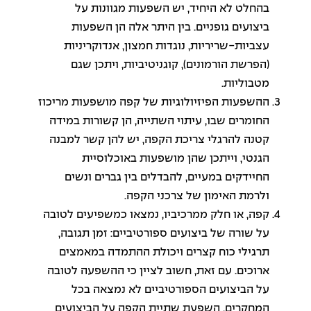
בהחלט לא היחיד, יש השפעות מגוונות על
ביצועים גופניים. בין היתר אלה הן השפעות
עצביות-שריריות, נוגדות חמצון, אנדוקריניות
(הפרשת הורמונים), קוגניטיביות, ויתכן שגם
מטבוליות.
ההשפעות הפיזיולוגיות של קפה מושפעות מריכוז
החומרים שבו, עיתוי השתייה, הן קשורות במידה
קטנה להרגלי צריכת הקפה, יש להן קשר למבנה
הגנטי, וייתכן שהן מושפעות באוכלוסיית
החיידקים במעיים, להבדלים בין גברים ונשים
ולרמת האימון של צרכני הקפה.
קפה, או חלק ממרכיביו, נמצאו כמשפיעים לטובה
על שורה של ביצועים ספורטיביים: זמן תגובה,
תרגילי כוח קצרים ויכולת ההתמדה במאמצים
ארוכים. עם זאת, חשוב לציין כי ההשפעה לטובה
על הביצועים הספורטיביים לא נמצאה בכל
המחקרים. השפעת שתיית הקפה על הביצועים