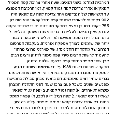
המרבית (צח"מ) בשני תנאים: שעה אחרי צריכת קפה המכיל
קפאין או אחרי צריכת קפה נטול קפאין. זמן הרכיבה הממוצע
עד תשישות של הנבדקים אחר צריכת קפה עם קפאין היה
90.2 דקות ואילו אחרי שתיית קפה נטול קפאין הוא היה רק
75.5 דקות. כמו כן נמצא במחקר מפורסם זה כי שתיית הקפה
עם הקפאין הביאה לעליית ריכוז חומצות השומן והגליצרול
בדם וגם לירידת מנת הנשימה (עדות לשימוש באחוז גבוה
יותר של שומנים לצורך אספקת אנרגיה). בעקבות הפרסום
הנרחב של מחקר זה החל מנהג של מארגני מרוצי מרתון
להעמיד לרשות הרצים סירי קפה סמוך לזינוק ורצים רבים
אכן שתו מספר כוסות קפה בשעה שלפני הזינוק.
מחקר שפורסם בשנת 1988 על ידי
גרהאם
ושותפיו הגיע
למסקנות מנוגדות. הנבדקים במחקר היו אישה אחת ושמונה
גברים שהיו רצים מאומנים. הם ביצעו מבחן סבולת בחמישה
מפגשים שונים כשכל פעם צרכו שעה לפני התחלת המבחן
משקאות אחרים: א) קפה נטול קפאין, ב) קפה נטול קפאין
שאליו הוסף קפאין, ג) קפה רגיל, ד) פלסבו, ה) קפאין מומס
במים. רק אחרי צריכת קפאין מומס נצפתה עליה בהישג
במבחן הסבולת יחסית למבחן בו נצרך פלסבו. הם מצאו כי
ריכוז הקפאין בדם היה זהה בכל שלושת המבחנים בהם נצרך