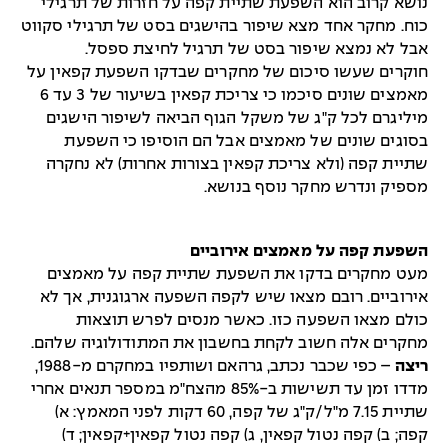
נושא קרוב הוא השפעת שתיית קפה על חזרות של תרגילי
כוח. מחקר אחד מצא שיפור בהישגים בסט של תרגילי סקווט
אבל לא נמצא שיפור בסט של תרגיל לחיצת ספסל.
חוקרים שעשו סיכום של מחקרים שבדקו השפעת קפאין על
מאמצים שונים סיכמו כי צריכת קפאין בשיעור של 3 עד 6
מיליגרם לכל ק"ג של משקל הגוף הביאה לשיפור הישגים
בסוגים שונים של מאמצים אבל הם הוסיפו כי השפעת
שתיית קפה (ולא צריכת קפאין בצורות אחרות) לא נחקרה
מספיק ונדרש מחקר נוסף בנושא.
השפעת קפה על מאמצים אירוביים
מעט מחקרים בדקו את השפעת שתיית קפה על מאמצים
אירוביים. רובם מצאו שיש לקפה השפעה ארגוגנית, אך לא
כולם מצאו השפעה כזו. כאשר מנסים לפרש תוצאות
מחקרים אלה חשוב לקחת בחשבון את המתודולוגיה שלהם.
ריצה
– כפי שכבר נכתב, גרהאם ושותפיו במחקרם מ-1988,
מדדו זמן עד תשישות ב-85% מהצח"מ במספר תנאים אחרי
שתיית 7.15 מ"ל/ק"ג של קפה, 60 דקות לפני המאמץ: א)
קפה; ב) קפה נטול קפאין, ג) קפה נטול קפאין+קפאין; ד)