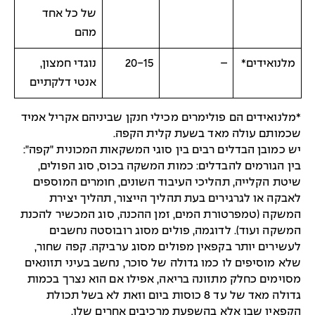
של כל אחד
מהם
מלנואידים*
–
20-15
נוגדי חמצון,
אנטי דלקתיים
*מלנואידים הם פולימרים מכילי חנקן שביניהם אקריל אמיד
שכמותם עולה מאד בשעת קלית הקפה.
יש כמובן הבדלים רבים בין סוגי המשקאות המכונית "קפה":
בין הגורמים להבדלים: כמות המשקה בכוס, סוג הפולים,
שיטת הקלייה, תהליכי העיבוד השונים, חומרים המוספים
לאבקה או לגרגירים בעת תהליך הייצור, תהליך יצירת
המשקה (טמפרטורת המים, זמן ההכנה, סוג המכשיר להכנת
המשקה ועוד). לדוגמה, פולים מסוג רובוסטה נחשבים
לעשירים יותר בקפאין מפולים מסוג ערביקה. קפה שחור,
שלא מוסיפים לו כמו גדולה של סוכר, נחשב בעיני תזונאים
מסוימים כחלק מתזונה בריאה, אפילו אם הוא נצרך בכמות
גדולה מאד של עד 8 כוסות ביום וזאת לא בשל תכולת
הקפאין שבו אלא בהשפעת מרכיבים אחרים שלו.