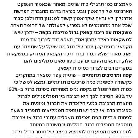
מאמצים כמו תרגילי כוח שונים. מאחר שכאמור האפקט
הארגוגני של קריאטין נובע כנראה ברובו מהגברת הפרשת
אדרנלין, לא נראה שקריאטין קשור למנגנון הזה ולכן סביר
שכל אחד מהחומרים לא מפריע לפעולתו של החומר האחר.
משקאות עם ריכוז קפאין גדול מריכוזו בקפה
– יתכן שיש
למשקאות כאלה יתרון אחד, האפשרות לצרוך את מנת
הקפאין בנפח קטן יותר של נוזל מה שיקל על שתייתו. עם
זאת, מאחר שלא תמיד ברור ריכוז הקפאין המדויק במשקאות
אלה, תזונאים העובדים עם ספורטאים ממליצים להם
במקרים רבים לצרוך כמוסות קפאין.
קפה ומרכיבים תזונתיים
– שתיית קפה נמצאה במחקרים
כקשורה לספיגת כמה מרכיבים תזונתיים. נמצא למשל כי
כמות הפוליפנולים בקפה נמס מפחיתה ספיגת ברזל ב-60%
עד 90%. הסיבה לכך היא תגובה בין הפוליפנולים לברזל
היוצרת תרכובת במעי הלוכדת את הברזל ומונעת את
ספיגתו בדם. אי לכך יש תזונאים הממליצים להפריד בשעה
לפחות שתיית קפה ואכילת מאכלים עתירי ברזל או צריכת
תוספים המכילים ברזל. המלצה זו חשובה במיוחד
לספורטאים המועדים להימצא במצב של חוסר ברזל, ולהם