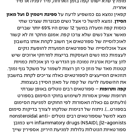
מומלץ שלא ישתו קפה בזמן הארוחה, מיד לפניה או מיד
אחריה.
קפאין נמצא גם כמשפיע לרעה על
ספיגת ויטמין D ועל מאזן
הסידן
. נמצא למשל כי אצל נשים מבוגרות שצרכו שתי
כוסות קפה ומעלה במשך 12 שנים היו 69% יותר שברים
מאשר אצל נשים שלא צרכו קפה. אמנם מחקר זה לא קשור
לאוכלוסייה של ספורטאים אך חשוב לקחת אותו בחשבון
אצל אוכלוסייה של ספורטאים המועדת להופעת נזקים
לעצמות כמו נשים העוסקות בריצות למרחקי ארוכים שיש
להן צריכת אנרגיה נמוכה מן הנדרש כי הן אוכלות כמויות
קטנות מאד של מזון כי הן רוצות לשמור על משקל גוף נמוך.
תזונאים המייעצים לספורטאים כאלה צריכים לקחת בחשבון
את ההשפעה לרעה של קפה על מאזן הסידן בעצמות.
קפה ותרופות
– ספורטאים רבים נוטלים באופן שגרתי
תרופות שאינן אסורות לשימוש בחוקי הסימום בספורט
(ולעתים גם כאלה האסורות לפי החוקים למניעת הסימום
בספורט…). ניתוח של דגימות שנלקחו לצורך בדיקות סימום
מצא למשל שספורטאים רבים נוטלים nonsteroidal anti-
inflammatory drugs (NSAID), β2-agonists ויש כמובן
ספורטאיות הנוטלות גלולות למניעת היריון. אספירין שייך