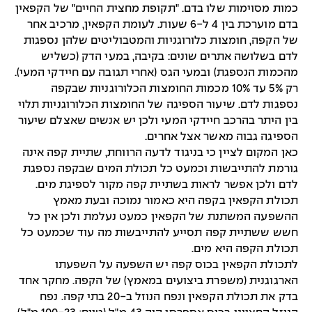
כמות מסוימות שלו בדם. "תקופת מחצית החיים" של הקפאין
בדם מוערכת בין 4 ל-6 שעות. לעומת הקפאין, מרכיב אחר
של הקפה, חומצות כלורוגניות והמטבוליטים שלהן נספגות
לדם בשלושה אתרים שונים: בקיבה, במעי הדק (כשליש
מהכמות הנספגת) ובמעי הגס (אחרי תגובה עם חיידקי המעי).
רק 5% עד 10% מכמות החומצות הכלורוגניות שבקפה
נספגות לדם. שיעור הספיגה של החומצות הכלורוגניות תלוי
בין היתר בהרכב חיידקי המעי ולכן יש אנשים שאצלם שיעור
הספיגה גבוה מאשר אצל אחרים.
כאן המקום לציין כי בניגוד לדעה הרווחת, שתיית קפה אינה
גורמת להתייבשות וכמעט כל תכולת המים שבקפה נספגת
לדם ולכן אפשר לראות בשתיית קפה מקור לספיגת מים.
תכולת הקפאין בקפה היא כאמור נמוכה ובעת מאמץ
ההשפעה המשתנת של הקפאין כמעט נעלמת ולכן אין כל
חשש ששתיית קפה תסייע להתייבשות מה עוד שכמעט כל
תכולת הקפה היא מים.
לתכולת הקפאין בכוס קפה יש השפעה על השפעתו
הארגוגנית (משפרת ביצועים במאמץ) של הקפה. מחקר אחד
בדק את תכולת הקפאין ונפח הנוזל ב-20 בתי קפה. נפח