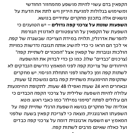
הקפאין בדם עשוי להיות מושפע מהמחזור החודשי
ומשימוש בגלולות למניעת היריון ויש לתת את הדעת על
נושאים אלה בתכנון מחקרים עתידיים בנושא.
השפעות שונות על צרכני קפה גדולים
– יש הטוענים כי
השפעת של הקפאין על הרצפטורים לאדנוזין הגורמת
להפרשת אדרנלין, תלויה במידת הצריכה שבשגרה של קפה.
אי לכך הם הראו כי כדי להשיג אותה תגובה נדרשות כמויות
הולכות וגוברות של קפאין אצל "המכורים לשתיית קפה"
(צרכנים "כבדים" שלו). כמו כן כדי לבדוק את ההשפעה
הייחודים של צריכת קפה לפני המאמץ נדרשים הנבדקים לא
לשתות קפה זמן כלשהו לפני התחלת הניסוי. יש מחקרים
שתקופת ההימנעות משתיית קפה בהם נמשכת 12 שעות,
ובאחרים היא 24 שעות ואפילו 48 שעות. לתקופת ההימנעות
עלולה להיות השפעה שלילית על צרכני הקפה הכבדים כי
הם עלולים לפתח "סימני גמילה" כמו כאבי ראש. מטא
אנליזה של מחקרים בנושא השפעת הרגלי שתיית קפה על
השפעתו הארגוגנית, מצאה כי לצריכת קפאין בשעה שלפני
המאמץ יש השפעה ארגוגנית דומה על צרכני קפה כבדים
ועל כאלה שאינם מרבים לשתות קפה.