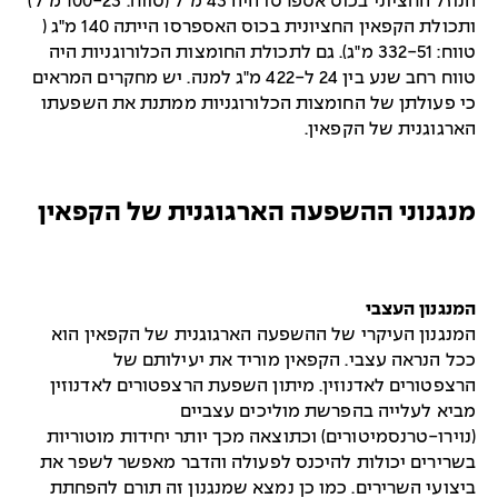
הנוזל החציוני בכוס אספרסו היה 43 מ"ל (טווח: 100-23 מ"ל)
ותכולת הקפאין החציונית בכוס האספרסו הייתה 140 מ"ג (
טווח: 332-51 מ"ג). גם לתכולת החומצות הכלורוגניות היה
טווח רחב שנע בין 24 ל-422 מ"ג למנה. יש מחקרים המראים
כי פעולתן של החומצות הכלורוגניות ממתנת את השפעתו
הארגוגנית של הקפאין.
מנגנוני ההשפעה הארגוגנית של הקפאין
המנגנון העצבי
המנגנון העיקרי של ההשפעה הארגוגנית של הקפאין הוא
ככל הנראה עצבי. הקפאין מוריד את יעילותם של
הרצפטורים לאדנוזין. מיתון השפעת הרצפטורים לאדנוזין
מביא לעלייה בהפרשת מוליכים עצביים
(נוירו-טרנסמיטורים) וכתוצאה מכך יותר יחידות מוטוריות
בשרירים יכולות להיכנס לפעולה והדבר מאפשר לשפר את
ביצועי השרירים. כמו כן נמצא שמנגנון זה תורם להפחתת