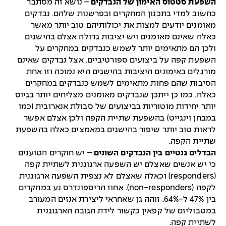
השפעת סטטוס האימון של הנבדקים
– נושא זה מסתבר
כחשוב למדי בתכנון המחקרים ובפרשנות שלהם. נבדקים
מאומנים יודעים למצות את יכולותיהם טוב יותר מאשר
כאלה שאינם מאומנים ויש יציבות גדולה אצלם בהישגים
ולכן הם מתאימים יותר לשמש כנבדקים במחקרים על
השפעת קפה על ביצועים ספורטיביים. אצל נבדקים שאינם
מורגלים באימונים היציבות בהישגים היא נמוכה וזו אחת
הסיבות שהם פחות מתאימים לשמש כנבדקים במחקרים
כאלה. כמו כן ייתכן שנבדקים מאומנים מצליחים יותר בגיוס
יותר יחידות מוטוריות בביצועים של סבולת אנארובית (כמו
במבחן וינגייט) בהשפעת שתיית הקפה ולכן אצלם אפשר
לראות טוב יותר שיפור בהישגים במאמצים כאלה בהשפעת
שתיית הקפה.
הבדלים גנטיים בין הנבדקים השונים
– יש חוקרים הטוענים
כי יש אנשים שאצלם יש השפעה ארגוגנית לשתיית קפה
(responders) וכאלה שאצלם לא נצפית השפעה ארגוגנית
לקפה (non-responders). אחוז הריספונדרס נע במחקרים
בין 47% ל-64%. זוהה גן שאחראי ליצירת אנזים המעורב
במטבוליזם של קפאין כקשור לידת הגובה הארגוגנית
לשתיית קפה.