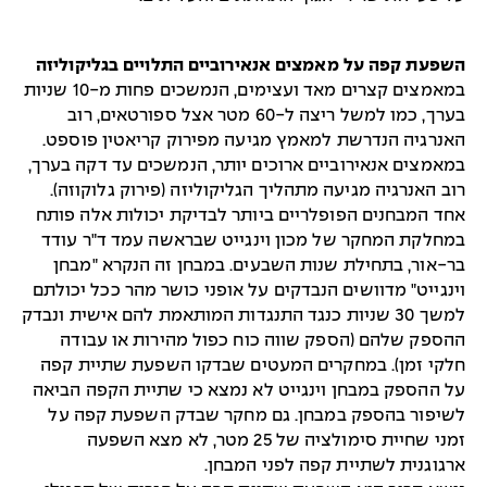
השפעת קפה על מאמצים אנאירוביים התלויים בגליקוליזה
במאמצים קצרים מאד ועצימים, הנמשכים פחות מ-10 שניות
בערך, כמו למשל ריצה ל-60 מטר אצל ספורטאים, רוב
האנרגיה הנדרשת למאמץ מגיעה מפירוק קריאטין פוספט.
במאמצים אנאירוביים ארוכים יותר, הנמשכים עד דקה בערך,
רוב האנרגיה מגיעה מתהליך הגליקוליזה (פירוק גלוקוזה).
אחד המבחנים הפופלריים ביותר לבדיקת יכולות אלה פותח
במחלקת המחקר של מכון וינגייט שבראשה עמד ד"ר עודד
בר-אור, בתחילת שנות השבעים. במבחן זה הנקרא "מבחן
וינגייט" מדוושים הנבדקים על אופני כושר מהר ככל יכולתם
למשך 30 שניות כנגד התנגדות המותאמת להם אישית ונבדק
ההספק שלהם (הספק שווה כוח כפול מהירות או עבודה
חלקי זמן). במחקרים המעטים שבדקו השפעת שתיית קפה
על ההספק במבחן וינגייט לא נמצא כי שתיית הקפה הביאה
לשיפור בהספק במבחן. גם מחקר שבדק השפעת קפה על
זמני שחיית סימולציה של 25 מטר, לא מצא השפעה
ארגוגנית לשתיית קפה לפני המבחן.