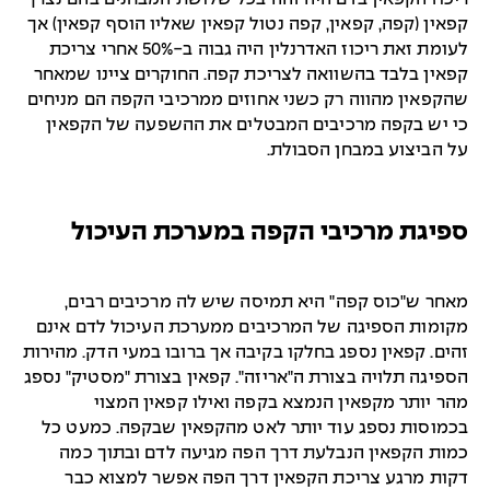
קפאין (קפה, קפאין, קפה נטול קפאין שאליו הוסף קפאין) אך
לעומת זאת ריכוז האדרנלין היה גבוה ב-50% אחרי צריכת
קפאין בלבד בהשוואה לצריכת קפה. החוקרים ציינו שמאחר
שהקפאין מהווה רק כשני אחוזים ממרכיבי הקפה הם מניחים
כי יש בקפה מרכיבים המבטלים את ההשפעה של הקפאין
על הביצוע במבחן הסבולת.
ספיגת מרכיבי הקפה במערכת העיכול
מאחר ש"כוס קפה" היא תמיסה שיש לה מרכיבים רבים,
מקומות הספיגה של המרכיבים ממערכת העיכול לדם אינם
זהים. קפאין נספג בחלקו בקיבה אך ברובו במעי הדק. מהירות
הספיגה תלויה בצורת ה"אריזה". קפאין בצורת "מסטיק" נספג
מהר יותר מקפאין הנמצא בקפה ואילו קפאין המצוי
בכמוסות נספג עוד יותר לאט מהקפאין שבקפה. כמעט כל
כמות הקפאין הנבלעת דרך הפה מגיעה לדם ובתוך כמה
דקות מרגע צריכת הקפאין דרך הפה אפשר למצוא כבר