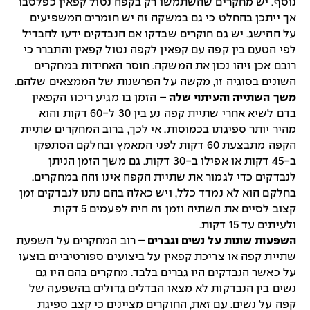
נוסף. יש מחקרים שהשתמשו רק בקפה נטול קפאין כפלסבו
אך ייתכן בהחלט כי גם במשקה זה יש חומרים המשפיעים
על ההישג. יש גם חוקרים שבדקו אם הנבדקים ידעו להבדיל
לפי הטעם בין קפה עם קפאין לקפה נטול קפאין והתברר כי
רובם אכן זיהו נכון את המשקה. חוסר האחידות במחקרים
השונים בסוגיה זו, מקשה על הפרשנות של הממצאים שלהם.
משך השתייה והעיתוי שלה
– הזמן בו מגיע ריכוז הקפאין
בדם לשיא אחרי שתיית קפה נע בין 30 ל-60 דקות והוא
מהיר יותר ספיגתו בכמוסות. אי לכך, ברוב המחקרים שתיית
הקפה מתבצעת 60 דקות לפני המאמץ ובחלקם הסתפקו
ב-45 דקות או אפילו ב-30 דקות. גם משך הזמן הניתן
לנבדקים כדי לגמור את שתיית הקפה אינו זהה במחקרים.
בחלקם הוא לא נמדד כלל, ויש כאלה בהם נתנו לנבדקים זמן
קצוב לסיים את השתיה וזמן זה היה לפעמים 5 דקות
ולעיתים עד 15 דקות.
השפעות שונות על נשים וגברים
– רוב המחקרים על השפעת
שתיית קפה או צריכת קפאין על ביצועים ספורטיביים בוצעו
על כאשר הנבדקים היו גברים בלבד. מחקרים בהם היו גם
נשים בין הנבדקות לא מצאו הבדלים גדולים בהשפעה של
קפה על נשים. עם זאת, החוקרים מציינים כי קצב ספיגת