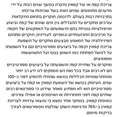
צריכת קפה או של קפאין נחקרה במשך שנים רבות על ידי
מדענים מתחומים שונים וזאת בשל שכיחות צריכתו
בתרבויות רבות בעולם. לדוגמה, חוקרים בתחום החקלאות
עורכים מחקרים על ההבדלים בין זנים שונים של קפה וביצוע
מניפולציות גנטיות בהם והשפעתם על האפקטים של הקפה
על מרכיבים התנהגותיים וגופניים. לעניינינו, חוקרים מתחום
הפיזיולוגיה של המאמץ מבצעים מחקרים על השפעת
צריכת קפאין וקפה על ביצועים ספורטיביים וגם על השפעתו
על למשל הפחתת כמו השומן בגוף ועל התאוששות
ממאמצים.
מחקרים על שתיית קפה והשפעתה על ביצועים ספורטיביים
הם לא רבים אבל בכל זאת הם מספקים לנו ידע רב יותר
מההתרשמויות הכלליות בנושא שהחלו להופיע לפני כ-100
שנים. העיסוק בנושא של השפעת קפאין או קפה על ביצועים
ספורטיביים הוא לא מפתיע מאחר שידוע כי ספורטאים רבים
שותים קפה לפני התחרויות או האימונים או אפילו צורכים
כמוסות קפאין. במחקר אחד נמצא כי נמצאו עדויות לצריכת
קפאין ב-76% מדגימות השתן שנלקחו מספורטאים לצורך
בדיקות סימום.