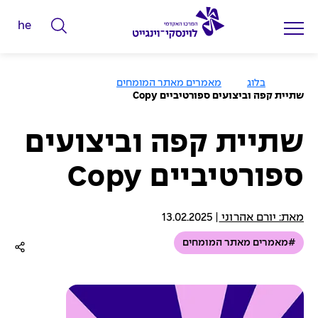
he
ה
ק
ל
ע
בלוג
מאמרים מאתר המומחים
מ
ד
שתיית קפה וביצועים ספורטיביים Copy
ו
מ
ד
ה
י
ב
שתיית קפה וביצועים
י
ל
ת
ספורטיביים Copy
י
ם
ל
מאת: יורם אהרוני
|
13.02.2025
ח
#מאמרים מאתר המומחים
י
פ
ו
ש