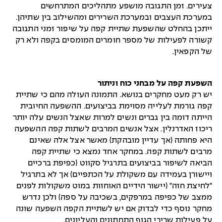
צעירים. זמן התגובה מושפע מתהליכים המתרחשים
במערכת העצבים ובמערכת השרירים ומהשילוב בין שתיהן.
ייתכן בהחלט שהשפעת שתיית קפה על שיפור זמני התגובה
קשורה לפעילות של מספר חומרים המומסים בקפה ולא רק
של הקפאין.
השפעת קפה על מבחני כוח וניתור
יש רק מעט מחקרים בנושא. התמונה העולה מהם כי שתיית
קפה גורמת לעלייה מסוימת בביצועים. ההשפעה החיובית
הייתה דומה בין גברים ונשים למרות שאצל הנשים עלה יותר
ריכוז האדרנלין. אצל אנשים המרבים לשתות קפה ההשפעה
היא פחותה (אך עדיין מובהקת) מאשר אצל אלה שאינם
מרבים לשתות קפה. במחקר אחד נמצא כי שתיית קפה
הביאה לשיפור בביצועים בתרגיל סקווט (כפיפת ברכיים
ויישורן בעמידה עם משקולת על הכתפיים) אך לא בתרגיל
"לחיצת חזה" (יישור הידיים האוחזות במוט משקולות לפנים
ממצב של כפיפה במרפקים, בשכיבה על ספה) ולכן נדרש
מחקר נוסף כדי לבדוק אם יש לשתיית הקפה השפעה שונה
על פעילות שרירי הגוף התחתונים והעליונים.