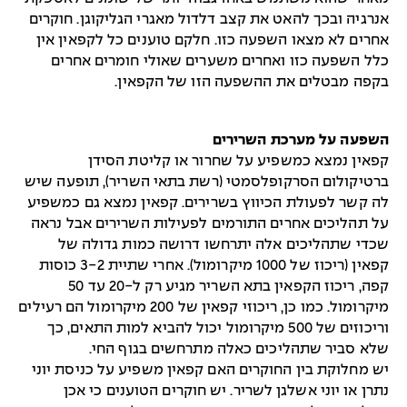
אנרגיה ובכך להאט את קצב דלדול מאגרי הגליקוגן. חוקרים
אחרים לא מצאו השפעה כזו. חלקם טוענים כל לקפאין אין
כלל השפעה כזו ואחרים משערים שאולי חומרים אחרים
בקפה מבטלים את ההשפעה הזו של הקפאין.
השפעה על מערכת השרירים
קפאין נמצא כמשפיע על שחרור או קליטת הסידן
ברטיקולום הסרקופלסמטי (רשת בתאי השריר), תופעה שיש
לה קשר לפעולת הכיווץ בשרירים. קפאין נמצא גם כמשפיע
על תהליכים אחרים התורמים לפעילות השרירים אבל נראה
שכדי שתהליכים אלה יתרחשו דרושה כמות גדולה של
קפאין (ריכוז של 1000 מיקרומול). אחרי שתיית 3-2 כוסות
קפה, ריכוז הקפאין בתא השריר מגיע רק ל-20 עד 50
מיקרומול. כמו כן, ריכוזי קפאין של 200 מיקרומול הם רעילים
וריכוזים של 500 מיקרומול יכול להביא למות התאים, כך
שלא סביר שתהליכים כאלה מתרחשים בגוף החי.
יש מחלוקת בין החוקרים האם קפאין משפיע על כניסת יוני
נתרן או יוני אשלגן לשריר. יש חוקרים הטוענים כי אכן