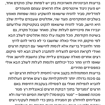
בריצות הבינוניות והארוכות בהן יש לפחות שלב מוקדם אחד,
יש מעין ניגוד אינטרסים. אלה הרואים עצמם מועמדים
למדליות, סביר להניח שישאפו להשקיע כמה שפחות מאמץ
בשלבים המוקדמים. מצד שני, אתלטים שעבורם עליית שלב
היא הישג, סביר להניח שישאפו לנקוט בטקטיקות שלדעתם
יגבירו את סיכוייהם לעלות שלב. מאחר שבכל מקרה, גם
בשיטה הקודמת, מכל מקצה עלו כמה אתלטים לשלב הבא
לפי מיקום, היו אולי כאלה שחשבו כי לא כדאי להם לרוץ
מהר ולהוביל בריצה אלא לנסות להישאר עם דבוקת הרצים
ואולי לקראת הסיום להצליח להתברג לשלב הבא לפי מיקום.
רצים אחרים מאלה שעבורם עליית שלב נחשבת להישג אולי
שאפו לרוץ מהר ככל יכולתם ולנסות לעלות לשלב הבא אולי
כמפסידים מהירים.
בריצות המתנהלות בקצב איטי (יחסית ליכולות הרצים) יש
גם סכנה גדולה יותר להיתקלויות עם רצים אחרים העלולות
להביא לנפילות ואולי גם לפסילה בעקבות דחיפות באם
הרצים "נסגרים" בתוך דבוקת הרצים (באנגלית רץ סגור
מכונה boxed – "סגור בקופסה") לקראת הסיום הריצה ולא
מצליחים להיחלץ מן הסגירה בזמן כדי לנסות לעקוף רצים