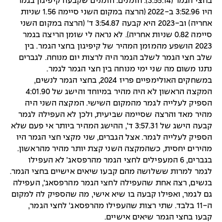
בחצי הגמר (3:55.14). הזמנים. הזמנים שקבעה קיפיגון בגמר
היו 3:52.96 ב-2022 (הרצה במקום השני סיימה 1.56 שניות
אחריה) וב-2023 היא קבעה 3:54.87 ד' (הרצה במקום השני
סיימה 0.82 שניות אחריה). לא נראה לי שזמן הריצה בגמר
2023 הושפע מהמזמן המהיר של קיפיגון בחצי הגמר. בין
שלב חצי הגמר לשלב הגמר היה לרצות יום מנוחה. לגברים
נתנו משום מה שני ימי מנוחה בין חצי הגמר לגמר.
במשחקים האולימפיים פריז 2024, בחצי הגמר לנשים,
המקצה הראשון לא היה מהיר במיוחד והישג של 4:01.90
הספיק לעלייה לגמר מהמקום השישי. המקצה השני היה
מהיר מאד והרצה שסיימה שביעית, ולכן לא העפילה לגמר
קבעה הישג של 3:57.31 ד', ההישג המהיר ביותר אי פעם שלא
הספיק לעלייה לגמר. אצל הגברים, שני מקצי חצי הגמר היו
מהירים יחסית, כשהמקצה השני קצת יותר מהיר מהראשון.
בגברים, 6 המעפילים לחצי הגמר מהרפסאג' לא העפילו
לגמר למרות ששלושה מהם קבעו שיאים אישיים בחצי הגמר.
בנשים, רצה אחת שהעפילה לחצי הגמר מהרפסאג', העפילה
גם לגמר, ואפילו קבעה בו שיא אישי, מה שהספיק לה למקום
ה-11 בלבד. שתי רצות שהעפילו מהרפסאג' לחצי הגמר,
קבעו בחצי הגמר שיאים אישיים.