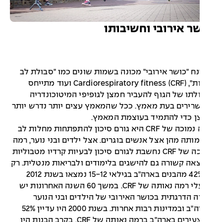
ר אירובי וחשיבותו
ח "כושר אירובי" מכונה בשמות שונים כמו "סבולת לב
ריאות", Cardiorespiratory fitness (CRF) ועוד מתייחס
לתו של הגוף להעביר חמצן לגופיפי המיטוכונדריה
ירים בעת מאמץ. ככל שהמאמץ עצים יותר נדרש יותר
ן כדי להתמיד בעוצמת המאמץ.
רמה נמוכה של CRF היא גורם סיכון להתפתחות מחלות לב
ותה מהן אצל אנשים בוגרים. אצל ילדים ובני נוער, רמה
נמוכה של CRF נחשבת לגורם סיכון לבעיות קרדיו מטבוליות
אה קשורה גם להישגים בלימודים ולבריאות מנטלית. רק
כ-42% מהבנים בארה"ב בגילאי 15-12 נמצאו בשנת 2012
כבעלי רמה נאותה של CRF. במשך 60 השנה האחרונות יש
ה הדרגתית בכושר האירובי של הילדים ובני הנוער
בארה"ב ובמדינות רבות אחרות. בשנת 2000 היו עדיין 52%
מהצעירים בארה"ב ברמה נאותה של CRF. בקרב הבנות היו