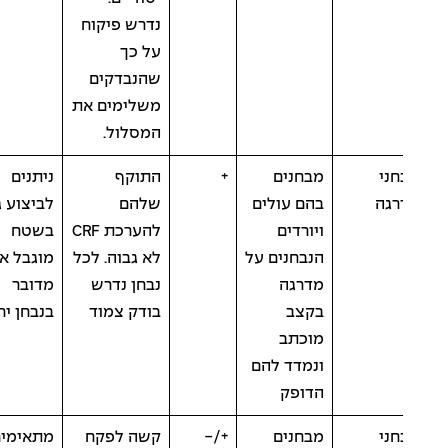
נדרש פיקוח
על כך
שהנבדקים
משלימים את
המסלול.
ני
מבחנים
+
התוקף
ניתנים
רגה
בהם עולים
שלהם
לביצוע גם
ויורדים
להערכת CRF
בשטח
הנבחנים על
לא גבוה. לכל
מוגבל אם
מדרגה
נבחן נדרש
מדובר
בקצב
בודק צמוד
בנבחן יחד.
מוכתב
ונמדד להם
הדופק
ני
מבחנים
+/-
קשה לפקח
מתאימים