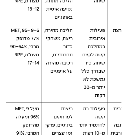
שיחה
הליכה מתונה,
מצח"מ, RPE
נסיעה איטית
13-12
באופניים
רצת
פעילות
הליכה מהירה,
9-6 MET, 95-
אירובית
ריצה, משחקי
77% מדופק
במהלכה
כדור
מרבי, 90-64%
קשה לקיים
תחרותיים,
מצח"מ, RPE
שיחה. כזו
רכיבה מהירה
17-14
שבדרך כלל
על אופניים
נמשכת לא
יותר מ-30
דקות
בית
פעילות בה
ריצות
מעל 9 MET,
קשה
למרחקים
96% ומעלה
בה
להתמיד יותר
בינוניים, פרקי
מהדופק
רבית
מ-10 דקות
זמן קצרים
המרבי, 91%