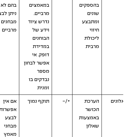
בהספקים
במאמצים
בהם לא
שונים
מרביים.
ניתן לבצע
ומתבצע
נדרש ציוד
מבחנים
חיזוי
וידע של
מרביים
ליכולת
הבוחנים
מרבית
במדידת
דופק. אי
אפשר לבחון
מספר
נבדקים בו
זמנית
ונים
הערכת
+/-
תוקף נמוך
אם אין
הכושר
אפשרות
באמצעות
לבצע
שאלון
מבחני
מאמץ