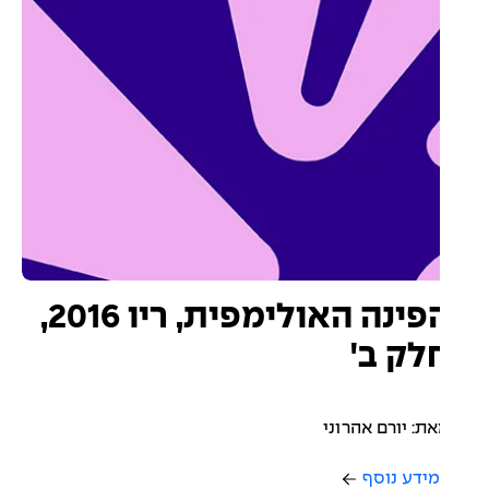
הפינה האולימפית, ריו 2016,
לק ב'
ת: יורם אהרוני
ידע נוסף