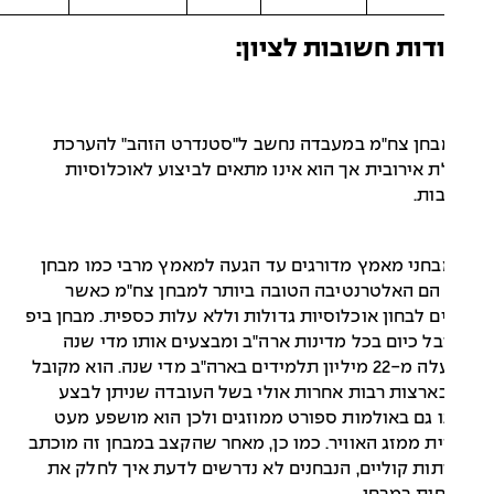
דות חשובות לציון:
בחן צח"מ במעבדה נחשב ל"סטנדרט הזהב" להערכת
ת אירובית אך הוא אינו מתאים לביצוע לאוכלוסיות
ות.
בחני מאמץ מדורגים עד הגעה למאמץ מרבי כמו מבחן
הם האלטרנטיבה הטובה ביותר למבחן צח"מ כאשר
ם לבחון אוכלוסיות גדולות וללא עלות כספית. מבחן ביפ
ל כיום בכל מדינות ארה"ב ומבצעים אותו מדי שנה
למעלה מ-22 מיליון תלמידים בארה"ב מדי שנה. הוא מקובל
ארצות רבות אחרות אולי בשל העובדה שניתן לבצע
 גם באולמות ספורט ממוזגים ולכן הוא מושפע מעט
ת ממזג האוויר. כמו כן, מאחר שהקצב במבחן זה מוכתב
ות קוליים, הנבחנים לא נדרשים לדעת איך לחלק את