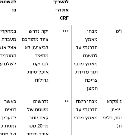
להעריך
להשתמש
את ה-
בו
CRF
"מ
מבחן
+++
יקר, נדרש
במחקרי
מאמץ
ציוד מתוחכם
מעבדה,
הדרגתי עד
לביצועו, לא
אצל אנשים
להשגת
מתאים
המוכנים
מאמץ מרבי
לבדיקת
לשלם עליו
תוך מדידת
אוכלוסיות
צריכת
גדולות
חמצן
 (נקרא
מבחן ריצה
++
נדרשים
כאשר
יו-יו,
הדרגתי עד
משטח של
רוצים
סר, בליפ
מאמץ מרבי
קצת יותר
להעריך בו
ד)
מ-20 מטר
זמנית כושר
אורך ורוחב
של מספר