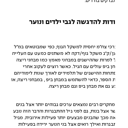
בדקים בודדים.
דות להדגשה לגבי ילדים ונוער
רכי צח"מ יחסית למשקל הגוף, כפי שמבוטאים במ"ל
ן/ק"ג משקל גוף/דקה לא משתנים כמעט עם העלייה
 למרות שההישגים במבחני מאמץ כמו מבחני ריצה
ן ביפ עולים עם הגיל. כאשר רוצים לעקוב אחרי
חות ההישגים של תלמידים לאורך שנות לימודיהם
 הספר, כדאי להשתמש במבחן ביפ , במבחני ריצה, או
 גם את מבחן ביפ וגם מבחן ריצה.
מחקרים רבים נמצאים ערכים גבוהים יותר אצל בנים
 אצל בנות, גם לפני גיל ההתבגרות והדבר הזה נובע
ה מכך שהבנים מבצעים יותר פעילות אירובית. מגיל
גרות ואילך רואים אצל בני הנוער ירידה בפעילות