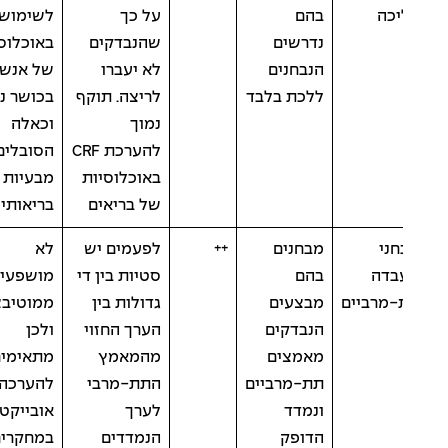
יכה
בהם
על כך
לשימוש
נדרשים
שהנבדקים
באוכלוסיות
הנבחנים
לא יעברו
של אנשים
ללכת בלבד
לריצה. תוקף
בכושר נמוך
נמוך
וכאלה
להערכת CRF
הסובלים
באוכלוסיות
מבעיות
של בריאים
בריאותיות
ני
מבחנים
++
לפעמים יש
לא
בדה
בהם
סטיות בין די
מושפעים
-מרביים
מבצעים
גדולות בין
ממוטיבציה
הנבדקים
הערך החזוי
ולכן
מאמצים
מהמאמץ
מתאימים
תת-מרביים
התת-מרבי
להערכה
ונמדד
לערך
אובייקטיבת
הדופק
הנמדדים
במחקרים