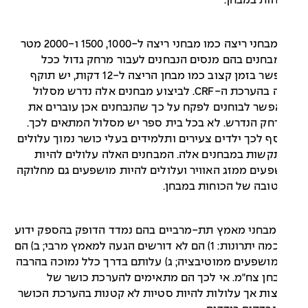
ות במבחן.
ג. למבחני ריצה כמו מבחני ריצה ל-1000, 1500 ו-2000 מטר
בחנים בהם מנסים הנבחנים לעבור מרחק גדול ככל
האפשר בזמן קצוב כמו מבחן הריצה ל-12 דקות, יש תוקף
גבוה בהערכת ה-CRF. לביצוע מבחנים אלה נדרש מסלול
שר לבוחנים לפקח על כך שהנבחנים אכן עוברים את
ק הנדרש. לא בכל בית ספר יש מסלול המתאים לכך.
ף לכך ילדים צעירים ותלמידים בעלי כושר נמוך עלולים
שות במבחנים אלה. המבחנים האלה עלולים להיות
עים ממזג האוויר ועלולים להיות מושפעים גם מחלוקה
ובה של הכוחות במבחן.
מבחני מאמץ תת-מרביים בהם נמדד הדופק בהספק ידוע
יש כמה יתרונות: 1) הם לא דורשים הגעה למאמץ מרבי; ב) הם
ושפעים ממוטיבציה; ג) עלותם בדרך כלל נמוכה בהרבה
ן צח"מ. אי לכך הם מתאימים להערכת כושר של
ות אך עלולות להיות סטיות לא קטנות בהערכת הכושר