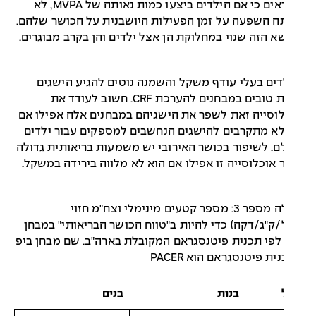
המראים כי אם הילדים ביצעו כמות נאותה של MVPA, לא
ה השפעה על זמן הפעילות היושבנית על הכושר שלהם.
א הזה שנוי במחלוקת הן אצל ילדים והן בקרב מבוגרים.
לדים בעלי עודף משקל והשמנה נוטים להגיע הישגים
פחות טובים במבחנים להערכת CRF. חשוב לעודד את
וסייה זאת לשפר את הישגיהם במבחנים אלה אפילו אם
א מתקרבים להישגים הנחשבים למספקים עבור ילדים
ם. לשיפור בכושר האירובי יש משמעות בריאותית גדולה
 אוכלוסייה זו אפילו אם הוא לא מלווה בירידה במשקל.
טבלה מספר 3: מספר קטעים מינימלי וצח"מ חזוי
/ק"ג/דקה) כדי להיות ב"טווח הכושר הבריאותי" במבחן
לפי תכנית פיטנסגראם המקובלת בארה"ב. שם מבחן ביפ
ית פיטנסגראם הוא PACER
בנות
בנים