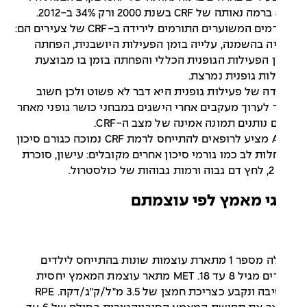
41% ברמה נאותה של CRF בשנת 2000 ורק 34% ב-2012.
הגורמים המשוערים התורמים לירידה ב-CRF של צעירים הם:
ה בהשמנה, עלייה בזמן הפעילות היושבנית, הפחתה
 הפעילות הגופנית הכללי והפחתה בזמן בו מבוצעת
ות גופנית נמרצת.
ה של פעילות גופנית היא דבר לא פשוט ולכן חשוב
לערוך מעקבים אחרי הישגים במבחני כושר גופני מאחר
נותנים תמונה אמינה של מצב ה-CRF.
AHA מציע לרופאים להתייחס לרמת CRF נמוכה כגורם סיכון
ות לב כמו גורמי סיכון אחרים מקובלים: עישון, סוכרת
ול.
י מאמץ לפי עוצמתם
טבלה מספר 1 מתארת עוצמות שונות בהתייחס לילדים
ונערים מגיל 8 עד 18. MET מתאר עוצמת המאמץ יחסית
לישיבה ונקבע כצריכת חמצן של 3.5 מ"ל/ק"ג/דקה. RPE