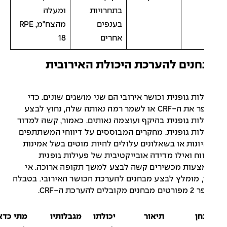
בתחרויות
ומעלה
בענפים
מהצח"מ, RPE
אחרים
18
נים להערכת היכולת האירובית
ות גופנית וכושר אירובי הם שני מושגים שונים. כדי
לשפר את ה-CRF או לשמר רמה נאותה שלה, נחוץ לבצע
ות גופנית בהיקף ועוצמה נאותים. כאמור, קשה למדוד
ות גופנית. מחקרים המבוססים על דיווחי המשתתפים
ונות או בשאלונים עלולים להיות מוטים בשל אמינות
וח ואילו מדידה אובייקטיבית של פעילות גופנית
צעות מכשירים קשה לבצע למשך תקופה ארוכה. אי
 מומלץ לבצע מבחנים להערכת הכושר האירובי. בטבלה
בלים להערכת ה-CRF.
חן
תיאור
יכולתו
מגבלותיו
מתי כדאי