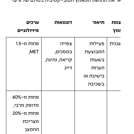
מתאר את תחושת המאמץ הסובייקטיבית בסולם של 6 עד
צמת
תיאור
דוגמאות
ערכים
מץ
פיזיולוגיים
בנית
פעילות
צפייה
פחות מ-1.5
המבוצעת
במסכים,
MET,
בשעות
קריאה, נהיגה,
הערות
דייג
בישיבה או
בשכיבה
פחות מ-40%
מדופק מרבי,
פחות מ-20%
מצריכת
החמצן