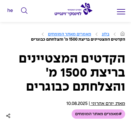
he
ה
ק
ל
ע
בלוג
מאמרים מאתר המומחים
מ
ד
הקדטים המצטיינים בריצת 1500 מ' והצלחתם כבוגרים
ו
מ
ד
ה
י
ב
הקדטים המצטיינים
י
ל
ת
בריצת 1500 מ'
י
ם
והצלחתם כבוגרים
ל
ח
י
מאת: יורם אהרוני
|
10.08.2025
פ
#מאמרים מאתר המומחים
ו
ש