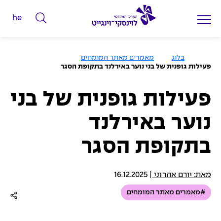
he
ה
ק
ל
ע
בלוג
מאמרים מאתר המומחים
מ
ד
פעילות גופנית של בני נוער באירלנד בתקופת הסגר
ו
מ
ד
ה
י
ב
פעילות גופנית של בני
י
ל
ת
נוער באירלנד
י
ם
בתקופת הסגר
ל
ח
י
מאת: יורם אהרוני
|
16.12.2025
פ
#מאמרים מאתר המומחים
ו
ש