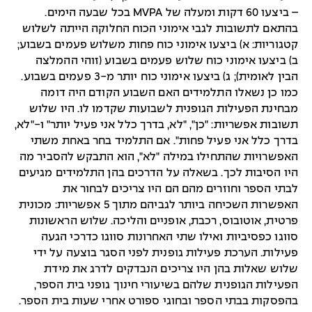
– ביצעו 60 דקות ומעלה של MVPA בכל שבעה הימים.
בהתאם לתשובות לגבי אימוני הכוח החלוקה הייתה לשלוש
קטגוריות: א) ביצעו אימוני כוח פחות משלוש פעמים בשבוע;
ב) ביצעו אימוני כוח שלוש פעמים בשבוע (זוהי ההמלצה
הבין לאומית); ג) ביצעו אימוני כוח יותר מ-3 פעמים בשבוע.
כמו כן נשאלו התלמידים האם השבוע הקודם היה דומה
מבחינת הפעילות הגופנית לשבועות שקדמו לו. היו שלוש
תשובות אפשריות: "כן", "לא, בדרך כלל אני פעיל יותר" ו-"לא,
בדרך כלל אני פעיל פחות". אם התלמיד בחר באחת משתי
האפשרויות שהתחילו במילה "לא", הוא התבקש להסביר מה
היו הסיבות לכך. בשאלה על הדרכים בהן התלמידים מגיעים
לבתי הספר וחוזרים מהם הם היו צריכים לבחור את
האפשרות השכיחה ביותר לגביהם מתוך 5 אפשריות: מכונית
פרטית, אוטובוס, רכבת, אופניים והליכה. שלוש הראשונות
סווגו כפסיביות ואילו שתי האחרונות סווגו כדרכי הגעה
פעילות. הערכת פעילות גופנית לפני הסגר בוצעה על ידי
שלוש שאלות בהן היו צריכים הנבדקים לדרג את מידת
הפעילות הגופנית שלהם בשיעורי חינוך גופני בית הספר,
בהפסקות בבתי הספר ובחוגי ספורט אחרי שעות בית הספר.