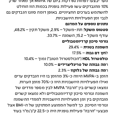
נוער יבצעו לפחות 60 דקות ביום של MVPA אך מאחר שרק
10% מהנבדקים עשו פעילות גופנית בכמות הזו הוחלט
להשתמש בערכים החציוניים. באופן דומה סווגו הנבדקים גם
לגבי זמן הפעילויות היושבניות.
נתונים נוספים על המדגם
סטטוס משקל
: תת-משקל – 2.9%, משקל תקין – 48.2%,
עודף משקל – 15.2, השמנה – 33.7%.
גורמי סיכון קרדיומטבוליים
השמנה בטנית
– 29.4%
ל
חץ דם גבוה
– 17.5%
כולסטרול HDL
("הכולסטרול הטוב") נמוך – 10.4%
ר
מה גבוהה של טריגליצרידים
– 10.0%
ר
מה גבוהה של גלוקוז
– 2.3%
הזמן ב-MVPA היווה כ-3% מהזמן בו היו הנבדקים ערים
ואילו הפעילויות היושבניות היוו כ-70% מזמן הערות.
נמצאו קשרים בין "הרבה" MVPA לבין מספר מדדים של
השמנה וגורמי סיכון קרדיומטבוליים ולא נמצאו קשרים
מובהקים בין זמן הפעילויות היושבניות לממדי ההשמנה
וגורמי הסיכון. כך למשל הממוצע המתוקנן של ה-BMI אצל
מבצעי "הרבה" פעילות גופנית היה כ-22.5 ק"ג/מ"ר בעוד