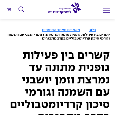
he
ה
ק
ל
ע
בלוג
מאמרים מאתר המומחים
מ
ד
קשרים בין פעילות גופנית מתונה עד נמרצת וזמן יושבני עם השמנה
ו
וגורמי סיכון קרדיומטבוליים בקרב מתבגרים
מ
ד
ה
י
ב
י
קשרים בין פעילות
ל
ת
י
גופנית מתונה עד
ם
ל
נמרצת וזמן יושבני
ח
י
עם השמנה וגורמי
פ
סיכון קרדיומטבוליים
ו
ש