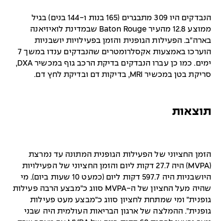
הנבדקים היו 309 מתבגרים (165 בנות ו-144 בנים) בגיל
ממוצע 12.8 מהעיר Baton Rouge שבמדינת לואיזיאנה
בארה"ב. הפעילות הגופנית והזמן בפעילויות יושבניות
הוערכו באמצעות אקסלרומטרים שהנבדקים ענדו במשך 7
ימים. כמו כן עברו הנבדקים בדיקת הרכב גוף במכשיר DXA,
סריקת בטן במכשיר MRI, בדיקות דם ובדיקת לחץ דם.
תוצאות
הזמן החציוני של הפעילות הגופנית המתונה עד נמרצת
(MVPA) היה 27.7 דקות ליום והזמן החציוני של הפעילויות
היושבניות היה 597.7 דקות ליום (כמעט 10 שעות ביום). מי
שהיה מעל החציון של ה-MVPA סווג כ"מבצע הרבה פעילות
גופנית" ומי שמתחת לחציון סווג כ"מבצע מעט פעילות
גופנית". ההמלצה של ארגון הבריאות העולמית היה שבני