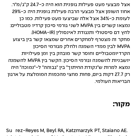
אצל מבצעי מעט פעילות גופנית הוא היה כ-24.7 ק"ג/מ"ר.
אחוז השומן אצל מבצעי הרבה פעילות גופנית היה כ-29%
לעומת כ-34% אצל אלה שביצעו מעט פעילות. כמו כן
נמצאו קשרים בין MVPA לשני גורמי סיכון קרדיו מטבוליים:
לחץ דם סיסטולי ותנגודת לאינסולין (HOMA-IR).
מחקר זה מצטרף למחקרים אחרים שמצאו קשר בין ביצוע
MVPA לבין ממדי השמנה ולחלק מגורמי הסיכון
הקרדיומטבוליים וחוסר קשר מובהק בין זמן פעילויות
יושבניות להשמנה וגורמי הסיכון. הקשר בין MVPA להשמנה
נמצא למרות ש"נקודת החיתוך" בין "גבוהה" ל-"נמוכה" היה
רק 27.7 דקות ביום, פחות מחצי מהכמות המומלצת על ארגון
הבריאות העולמי.
מקור:
Suárez-Reyes M, Beyl RA, Katzmarzyk PT, Staiano AE.