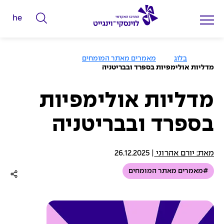
he
ה
ק
ל
ע
בלוג
מאמרים מאתר המומחים
מ
ד
מדליות אולימפיות בספרד ובבריטניה
ו
מ
ד
ה
י
ב
מדליות אולימפיות
י
ל
ת
בספרד ובבריטניה
י
ם
ל
מאת: יורם אהרוני
|
26.12.2025
ח
#מאמרים מאתר המומחים
י
פ
ו
ש