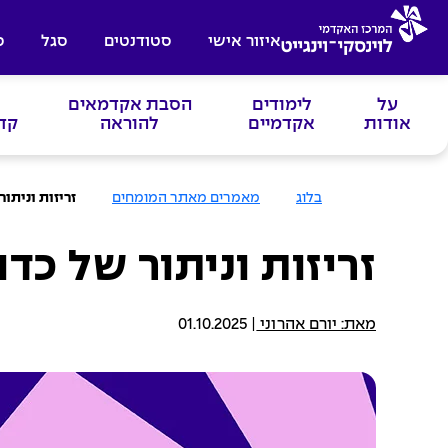
איזור אישי
סטודנטים
סגל
ס
על
לימודים
הסבת אקדמאים
אודות
אקדמיים
להוראה
קד
ע
בלוג
מאמרים מאתר המומחים
זריזות וניתו
מ
ו
ד
ה
זריזות וניתור של כדו
ב
י
ת
מאת: יורם אהרוני
|
01.10.2025