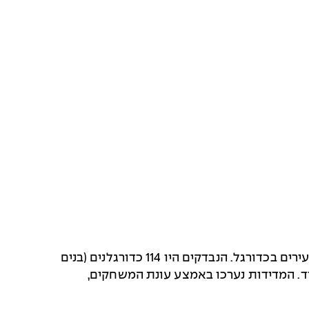
מטרת המחקר הייתה לבחון שינויים בנתונים אנתרופומטריים ומדדים של זריזות וניתור בקרב שחקני אקדמיה לצעירים בכדורגל. הנבדקים היו 114 כדורגלנים (בנים
בספרד. המדידות נערכו באמצע עונת המשחקים,