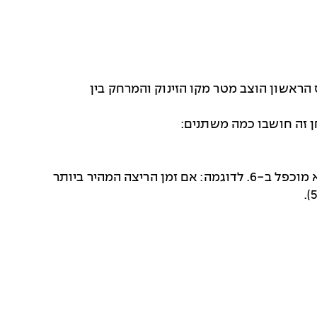
 לאורך מסלול של 11 מטר שבו הוצבו 6 קונוסים. הקונוס הראשון הוצב מטר מקו הזינוק והמרחק בין
– כדי לחשב את אחוז ההתעייפות חולק זמן הריצה המצטבר בזמן הריצה המהיר ביותר כשהוא מוכפל ב-6. לדוגמה: אם זמן הריצה המהיר ביותר