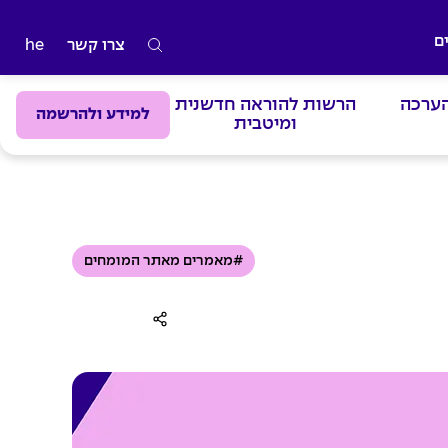
ם
צרו קשר
he
ה
ק
הערכה
הרשות להוראה חדשנית
ל
למידע ולהרשמה
ומיטבית
ד
מ
י
ל
י
#מאמרים מאתר המומחים
ם
ל
ח
י
פ
ו
ש