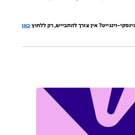
נסקי-וינגייט? אין צורך להתבייש, רק ללחוץ
כאן