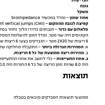
הבדיקות:
גובה
משקל
אחוז שומן
– נמדד במכשיר bioimpedance
קפיצה לגובה מהמקום
– countermovement vertical jumps (CMJ). בוצעה על פלטת כוח
סלאלום עם כדור
הקונוסים היה שני מטר. נמדד הזמן להשלמת המסלו
6 ריצות של 2X20 מטר – הנבדקים בצעו 6 ריצות של 20 מטר הלוך ושוב עם 20 שניות הפסקה בין הריצות. ממבחן זה חושבו כמה משתנים:
א.
המהירות הגדולה ביותר
– התקבלה מחלוקה של 40 מטר בזמן הטוב ביותר שהושג באחת מ-6 הריצו
ב.
מהירות ריצה ממוצעת של כל 6 הריצות.
ג. אחוז התעייפות
היה 8.0 שניות וזמן הריצה של כל 6 החזרות היה 50.0 שניות – ההתעייפות הייתה של 4% (48 מהווה 96% מתוך 50).
תוצאות
ממוצעי תוצאות המבדקים מובאים בטבלה