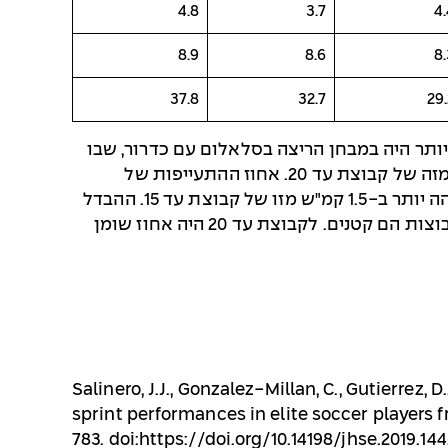
4.8
3.7
4.
8.9
8.6
8.
37.8
32.7
29.
בוצות הבוגרות יותר (עד 17 ועד 20) לבין קבוצת עד 15. ההבדל הקטן ביותר היה במבחן הריצה בסלאלום עם כדרור, שבו
ממדי הגוף הנמוכים יותר של הצעירים לא מהווים מגבלה. מעניין שאחוז ההתעייפות של קבוצת עד 17 היה נמוך מזה של קבוצת עד 20. אחוז ההתעייפות של
קבוצת עד 20 היה אף גבוה מזה של קבוצת עד 15 אבל יש לזכור שהמהירות הממוצעת שלהם בריצות הייתה גבוהה יותר ב-1.5 קמ"ש מזו של קבוצת עד 15. ההבדל
הגדול ביותר בין קבוצת עד 20 לבין קבוצת עד 17 היה בהישגים במבחן הניתור. בשאר המבחנים ההבדלים בין הקבוצות הם קטנים. לקבוצת עד 20 היה אחוז שומן
Salinero, J.J., Gonzalez-Millan, C., Gutierrez, 
sprint performances in elite soccer players f
783. doi:https://doi.org/10.14198/jhse.2019.144