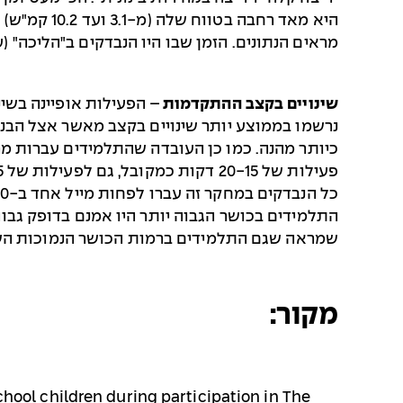
מראים הנתונים. הזמן שבו היו הנבדקים ב"הליכה" (עד 3.0 קמ"ש) היה הנמוך ביותר ב-5 הדקות הראשונות והגבוה ביותר ב-5 הדקות האח
שינויים בקצב ההתקדמות
נרשמו בממוצע יותר שינויים בקצב מאשר אצל הבנות
פעילות של 20-15 דקות כמקובל, גם לפעילות של 5 דקות יש ערך.
שמראה שגם התלמידים ברמות הכושר הנמוכות השק
מקור:
chool children during participation in The