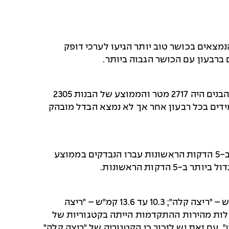
מות בדקה לעומת 155 אצל הבנות. תלמידים הנמצאים בכושר טוב יותר הגיעו לערכי דופק
– הממוצע היה 2511 מטר והטווח 1616 עד 4132 מטר. ממוצע המרחק שעבר הבנים היה 2717 מטר והממוצע של הבנות 2305
דים בכל רבעון אחר אך לא נמצא הבדל מובהק
הראשונות היה גבוה באופן משמעותי מאשר בכל אחת מ-5 דקות הבאות. ב-5 הדקות הראשונות עברו הנבדקים בממוצע
– החוקרים הגדירו קטגוריות של מהירות התקדמות: עד 3.0 קמ"ש – "הליכה"; 3.1 עד 10.2 קמ"ש – "ריצה קלה"; 10.3 עד 13.6 קמ"ש – "ריצה
ירות מעל 17.0 קמ"ש – "ספרינט". ברוב זמן הפעילות מהירות ההתקדמות הייתה בקטגוריות של
". עם זאת יש לזכור כי הקטגוריה של "ריצה קלה"