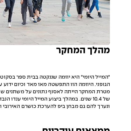
מהלך המחקר
הגופני. היוזמה הזו התפשטה מאז מאד וכיום ידוע על 11,900 בתי ספר ב-79 מדינות שאימצו יוזמה
ונערך להם גם מבחן ביפ להערכת כושרם האירובי ו