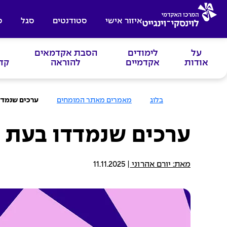
איזור אישי
סטודנטים
סגל
ס
על
לימודים
הסבת אקדמאים
אודות
אקדמיים
להוראה
קד
ע
בלוג
מאמרים מאתר המומחים
ערכים שנמדדו
מ
ו
ד
ה
ערכים שנמדדו בעת בי
ב
י
ת
מאת: יורם אהרוני
|
11.11.2025