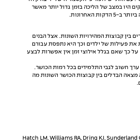
מהירות הליכה רגילה היא כ-5.0 קמ"ש כך שייתכן שהנבדקים היו במצב של הליכה בזמן גדול יותר מאשר
פיינה בשינויים רבים מאד בקצב ההתקדמות. בממוצע נרשמו 646 מעברים בין קבוצות המהירויות השונות. אצל הבנים
ת את פעילות של ילדים וכך היא נתפסת עבורם
גדול ב-5 הדקות הראשונות מצביעה לדעתם על כך שאם בגלל אילוצי זמן אין אפשרות לבצע
ילות הזו הייתה בעלת ערך חשוב לגבי התלמידים בכל רמות הכושר.
ושר הגבוה יותר היו אמנם בדופק גבוה יותר אך הערכה סובייקטיבית של עוצמת המאמץ (PPE) לא מצאה הבדלים בין קבוצות הכושר השונות מה
.
Hatch LM, Williams RA, Dring KJ, Sunderland C