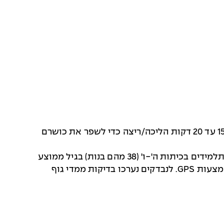
"המייל היומי" היא יוזמה שננקטה בבית ספר בסקוטלנד בשנת 2012 ובה תלמידי בית ספר יסודי יוצאים כל יום ל-15 עד 20 דקות הליכה/ריצה כדי לשפר את כושרם
מטרת המחקר הייתה לאסוף נתונים על משתנים שונים במהלך ביצוע 20 דקות של המייל היומי. הנבדקים היו 72 תלמידים בכיתות ה'-ו' (38 מהם בנות) בגיל ממוצע
של 10.4 שנים. במהלך ביצוע המייל היומי ענדו הנבדקים מדי דופק ונמדד המרחק שהם עברו בפרקי זמן שונים באמצעות GPS. לנבדקים נערכו בדיקות ממדי גוף