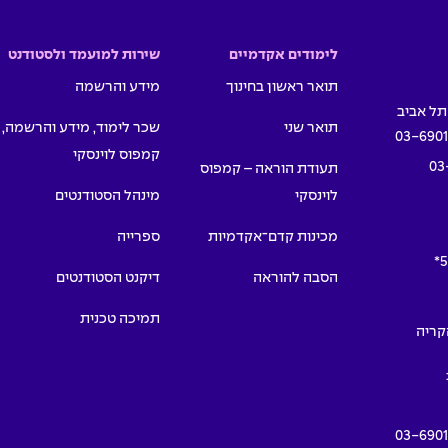
לימודים אקדמיים
שירות למועמד ולסטודנט
תואר ראשון בחינוך
מידע והרשמה
תואר שני
שכר לימוד, מידע והרשמה,
03-690
קמפוס לוינסקי
03
תעודת הוראה – קמפוס
לוינסקי
מינהל הסטודנטים
מכינות קדם־אקדמיות
ספרייה
5
הסבה להוראה
דיקנט הסטודנטים
תמיכה טכנית
תמרים 55, הקריה
03-690