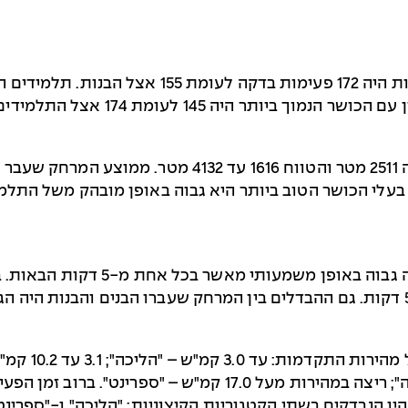
– הדופק הממוצע של הבנים בפעילות היה 172 פעי
 174 אצל התלמידים ברבעון עם הכושר הגבוה ביותר.
עלי הכושר הטוב ביותר היא גבוה באופן מובהק משל התלמי
במהירות בינונית"; 13.7 עד 17.0 קמ"ש – "ריצה מהירה"; ריצה במה
 היו הנבדקים בשתי הקטגוריות הקיצוניות: "הליכה" ו-"ספרינט