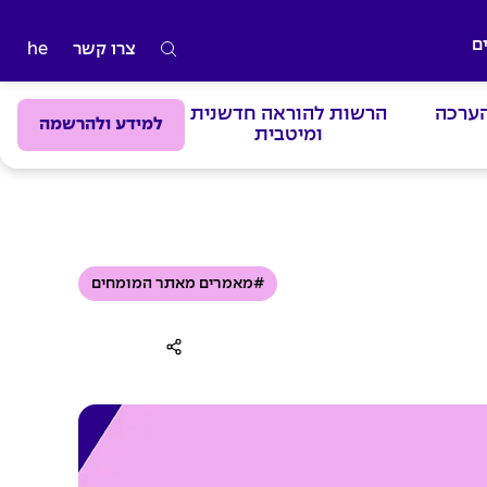
ם
צרו קשר
he
ה
ק
הערכה
הרשות להוראה חדשנית
ל
למידע ולהרשמה
ומיטבית
ד
מ
י
ל
י
#מאמרים מאתר המומחים
ם
ל
ח
י
פ
ו
ש