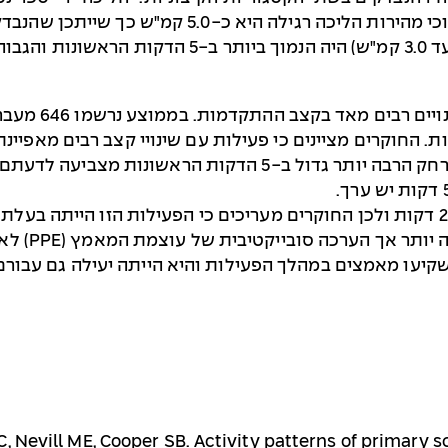
היא מאד רחבה בטווח שלה (מ-3.1 ועד 10.2 קמ"ש) וכי 
רונות.
– הפעילות או
. החוקרים מציינים כי פעילות עם שינויי קצב רבים מאפיינ
כיותר מהנה. כמו כן העובדה שהתלמידים עברות מרחק הרבה יותר 
כל הנבדקים במחקר זה עברו לפחות מייל אחד ב-20 דקות ולכן החוקרים מעריכים כי הפע
התלמידים בכ
יעו מאמצים במהלך הפעילות והיא הייתה יעילה גם עבורם
, Nevill ME, Cooper SB. Activity patterns of primary s