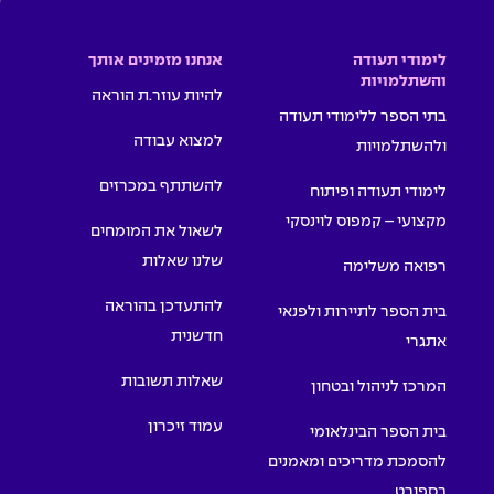
לימודי תעודה
אנחנו מזמינים אותך
והשתלמויות
להיות עוזר.ת הוראה
בתי הספר ללימודי תעודה
למצוא עבודה
ולהשתלמויות
להשתתף במכרזים
לימודי תעודה ופיתוח
מקצועי – קמפוס לוינסקי
לשאול את המומחים
שלנו שאלות
רפואה משלימה
להתעדכן בהוראה
בית הספר לתיירות ולפנאי
חדשנית
אתגרי
שאלות תשובות
המרכז לניהול ובטחון
עמוד זיכרון
בית הספר הבינלאומי
להסמכת מדריכים ומאמנים
בספורט